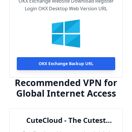
OKX Exchange Website Download Register
Login OKX Desktop Web Version URL
OKX Exchange Backup URL
Recommended VPN for
Global Internet Access
CuteCloud - The Cutest
Cloud