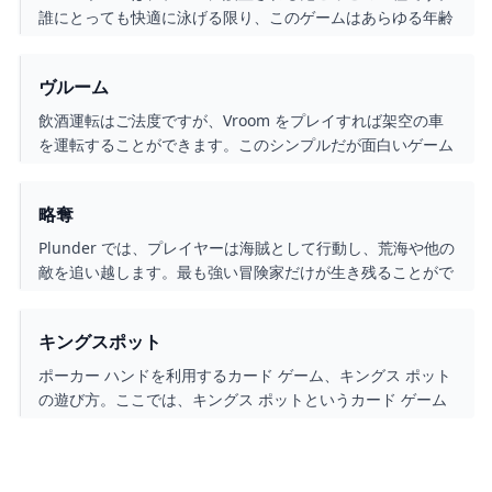
誰にとっても快適に泳げる限り、このゲームはあらゆる年齢
層に最適です。マルコがポロたちをすべて見つけようとする
と、ポロたちはプールから出ないよう全速力で泳いで逃げま
ヴルーム
す。触れられたら、それはあなた自身なので、できる限り避
けてください。
飲酒運転はご法度ですが、Vroom をプレイすれば架空の車
を運転することができます。このシンプルだが面白いゲーム
の遊び方を紹介します。
略奪
Plunder では、プレイヤーは海賊として行動し、荒海や他の
敵を追い越します。最も強い冒険家だけが生き残ることがで
きます。プレイヤーは島を占領し、その土地から貴重な資源
を得ることができます。内なる海賊を解き放ち、海を征服す
キングスポット
る時が来ました!
ポーカー ハンドを利用するカード ゲーム、キングス ポット
の遊び方。ここでは、キングス ポットというカード ゲーム
をプレイするためのルールを説明します。