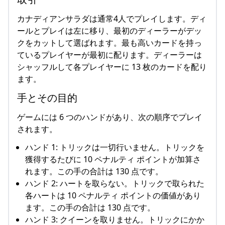
カナディアンサラダは通常4人でプレイします。ディ
ールとプレイは左に移り、最初のディーラーがデッ
クをカットして選ばれます。最も高いカードを持っ
ているプレイヤーが最初に配ります。ディーラーは
シャッフルして各プレイヤーに 13 枚のカードを配り
ます。
手とその目的
ゲームには 6 つのハンドがあり、次の順序でプレイ
されます。
ハンド 1: トリックは一切行いません。トリックを
獲得するたびに 10 ペナルティ ポイントが加算さ
れます。この手の合計は 130 点です。
ハンド 2: ハートを取らない。トリックで取られた
各ハートは 10 ペナルティ ポイントの価値があり
ます。この手の合計は 130 点です。
ハンド 3: クイーンを取りません。トリックにかか