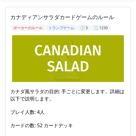
カナディアンサラダカードゲームのルール
ポーカーのルール
トランプゲーム
🕒 3
🗒️ 1230
カナダ風サラダの目的: 手ごとに変更します。詳細は
以下で説明します。
プレイ人数: 4人
カードの数: 52 カードデッキ