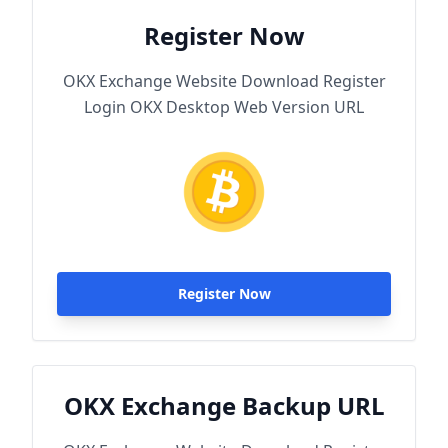
Register Now
OKX Exchange Website Download Register
Login OKX Desktop Web Version URL
Register Now
OKX Exchange Backup URL