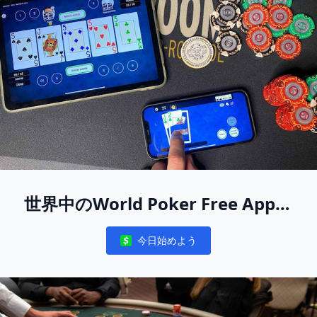
世界中のWorld Poker Free Appラ
イブイベントに参加するチャンス
今日始めよう
を掴もう
Notifications