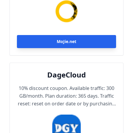
MoJie.net
DageCloud
10% discount coupon. Available traffic: 300
GB/month. Plan duration: 365 days. Traffic
reset: reset on order date or by purchasing
traffic package. Maximum achievable
bandwidth: 1000 Mbps. Node protocol:
Trojan.