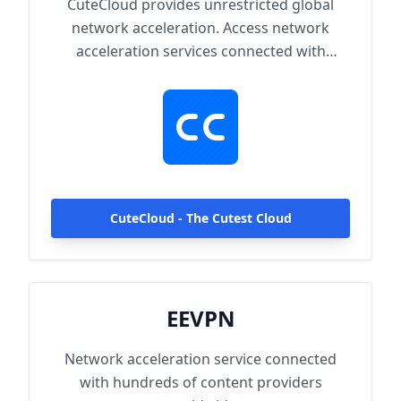
CuteCloud provides unrestricted global
network acceleration. Access network
acceleration services connected with
hundreds of content providers worldwide.
With up to 2000Mbps single-line access
capacity and 1000+ high-speed servers
globally, enjoy fast and stable connections
anytime, anywhere.
CuteCloud - The Cutest Cloud
EEVPN
Network acceleration service connected
with hundreds of content providers