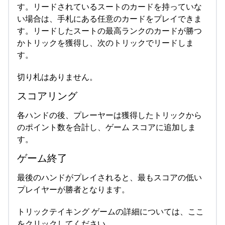
す。リードされているスートのカードを持っていな
い場合は、手札にある任意のカードをプレイできま
す。リードしたスートの最高ランクのカードが勝つ
かトリックを獲得し、次のトリックでリードしま
す。
切り札はありません。
スコアリング
各ハンドの後、プレーヤーは獲得したトリックから
のポイント数を合計し、ゲーム スコアに追加しま
す。
ゲーム終了
最後のハンドがプレイされると、最もスコアの低い
プレイヤーが勝者となります。
トリックテイキング ゲームの詳細については、ここ
をクリックしてください。