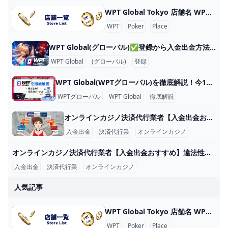
す。
WPT Global Tokyo 店舗名 WPT Global Tokyo 店舗名 北海道 店舗名 住所 HOTARU by the FINCH 北海道札幌市 中央区南4条西2丁目RECOLTE SAPPORO 1F GOLDEN BANANA 北海道札幌市中央区南6条西６丁目7-1 第6旭観光ビル5階 KINGSMAN 北海道札幌市中央区南4条西5丁目4 シャンゼリゼビル5F 東北地方 店舗名 住所 Poker Bar BLUFF 岩手県盛岡市大通2丁目3-3 スギエビル 6F 9High仙台 宮城県仙台市青葉区花京院１丁目４-47ALLELL花京院 5F DEER GOLD 宮城県仙台市青葉区国分町２丁目１５−１６ DAISY BUILDING 7階 BACKDOOR仙台 宮城県仙台市青葉区国分町２丁目１−１２ 瀬戸勝ビル 1C まめでらかじの 秋田県秋田市大町６丁目２−２ Poker Bar BLUFF 岩手県盛岡市大通２丁目３−３ スギエビル ６F Ace&King FUKUSHIMA 福島県福島市栄町１２−１２ サモン館 2F The Brilliant Space L,O,L 山形県山形市旅篭町２丁目２−２６ 庄司ビル 1階 関東地方 以下は、東京都内のポーカールームの店舗名と住所の一覧です。
WPT
Poker
Place
WPT Global(グローバル)✅登録から入金出金方法まで徹底解説 😄 WPT Global(WPTグローバル)は世界三大ポーカー大会WPT(ワールドポーカーツアー)の公式アプリとして2021年に設立しました。世界中で今最も注目を集めている最新のNo1オンラインポーカー おすすめアプリです。
WPT Global
(グローバル)
登録
WPT Global(WPTグローバル)を徹底解説！今1番アツいアプリはこれ WPT Global(WPTグローバル)は世界3大ポーカー大会の1つであるWPT(ワールドポーカーツアー)の公式のオンラインポーカーアプリです。 この記事ではこれからWPT Globalを始める人でも失敗しない登録方法や気になるボーナスの詳細を紹介します。
WPTグローバル
WPT Global
徹底解説
オンラインカジノ決済代行業者【入金出金おすすめ】違法性は？ オンラインカジノの決済代行業者とは、オンラインカジノに入金や出金をする際に、その間に入ってくれるサービスのことです。 2023年9月27日に日本初となるオンラインカジノ決済代行会社SumoPayが客側の常習賭博をほう助したとして摘発されました。これは決済代行会社が日本国内で運営されていた事が違法となっています。
入金出金
決済代行業
オンラインカジノ
オンラインカジノ決済代行業者【入金出金おすすめ】違法性は？ オンラインカジノの決済代行業者とは、オンラインカジノに入金や出金をする際に、その間に入ってくれるサービスのことです。 2023年9月27日に日本初となるオンラインカジノ決済代行会社SumoPayが客側の常習賭博をほう助したとして摘発されました。これは決済代行会社が日本国内で運営されていた事が違法となっています。
入金出金
決済代行業
オンラインカジノ
人気記事
WPT Global Tokyo 店舗名 WPT Global Tokyo 店舗名 北海道 店舗名 住所 HOTARU by the FINCH 北海道札幌市 中央区南4条西2丁目RECOLTE SAPPORO 1F GOLDEN BANANA 北海道札幌市中央区南6条西６丁目7-1 第6旭観光ビル5階 KINGSMAN 北海道札幌市中央区南4条西5丁目4 シャンゼリゼビル5F 東北地方 店舗名 住所 Poker Bar BLUFF 岩手県盛岡市大通2丁目3-3 スギエビル 6F 9High仙台 宮城県仙台市青葉区花京院１丁目４-47ALLELL花京院 5F DEER GOLD 宮城県仙台市青葉区国分町２丁目１５−１６ DAISY BUILDING 7階 BACKDOOR仙台 宮城県仙台市青葉区国分町２丁目１−１２ 瀬戸勝ビル 1C まめでらかじの 秋田県秋田市大町６丁目２−２ Poker Bar BLUFF 岩手県盛岡市大通２丁目３−３ スギエビル ６F Ace&King FUKUSHIMA 福島県福島市栄町１２−１２ サモン館 2F The Brilliant Space L,O,L 山形県山形市旅篭町２丁目２−２６ 庄司ビル 1階 関東地方 以下は、東京都内のポーカールームの店舗名と住所の一覧です。
WPT
Poker
Place