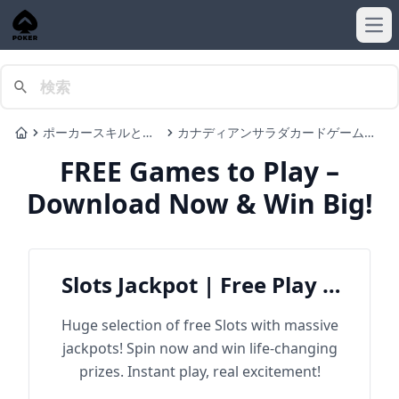
Ope
ポーカースキルとル
カナディアンサラダカードゲームの
Home
ール
ルール
FREE Games to Play –
Download Now & Win Big!
Slots Jackpot | Free Play &
Win Big
Huge selection of free Slots with massive
jackpots! Spin now and win life-changing
prizes. Instant play, real excitement!