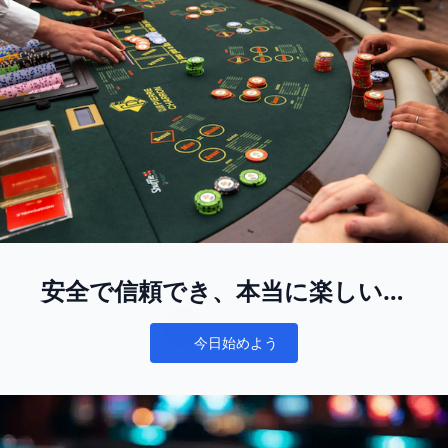
安全で信頼でき、本当に楽しい体
験
今日始めよう
Notifications