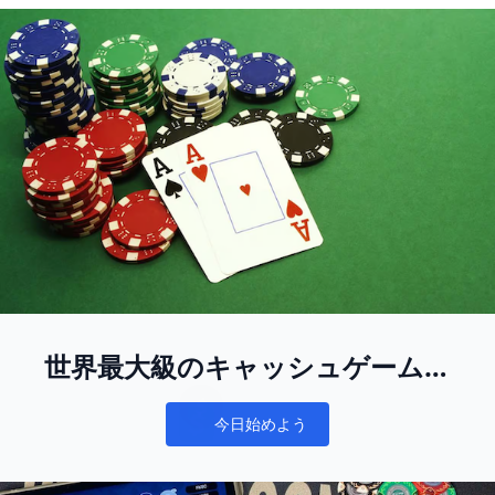
世界最大級のキャッシュゲームプ
レイヤーのレクリエーションプー
今日始めよう
ルに参加しよう
Notifications