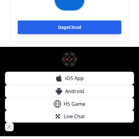
DageCloud
iOS App
Android
H5 Game
Live Chat
Close banner