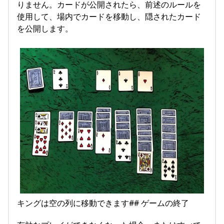
りません。カードが公開されたら、前述のルールを
使用して、場内でカードを移動し、隠されたカード
を公開します。
キングは空の列に移動できます## ゲームの終了