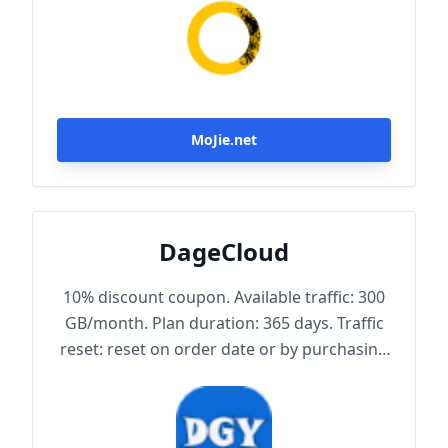
MoJie.net
DageCloud
10% discount coupon. Available traffic: 300
GB/month. Plan duration: 365 days. Traffic
reset: reset on order date or by purchasing
traffic package. Maximum achievable
bandwidth: 1000 Mbps. Node protocol:
Trojan.