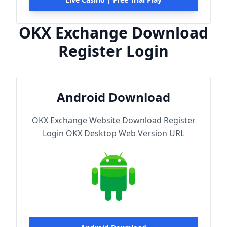
OKX Exchange Download
Register Login
Android Download
OKX Exchange Website Download Register
Login OKX Desktop Web Version URL