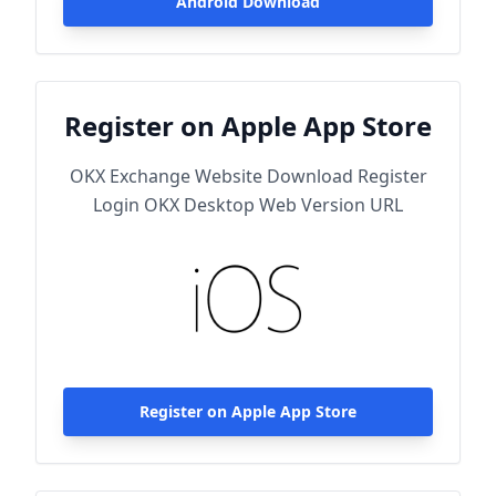
Android Download
Register on Apple App Store
OKX Exchange Website Download Register
Login OKX Desktop Web Version URL
Register on Apple App Store