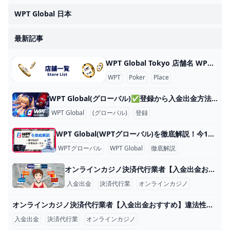
しょう。最新のWPTアプリケ
WPT Global 日本
ーションを簡単に入手でき、
楽しい再生体験をお届けしま
最新記事
す。
WPT Global Tokyo 店舗名 WPT Global Tokyo 店舗名 北海道 店舗名 住所 HOTARU by the FINCH 北海道札幌市 中央区南4条西2丁目RECOLTE SAPPORO 1F GOLDEN BANANA 北海道札幌市中央区南6条西６丁目7-1 第6旭観光ビル5階 KINGSMAN 北海道札幌市中央区南4条西5丁目4 シャンゼリゼビル5F 東北地方 店舗名 住所 Poker Bar BLUFF 岩手県盛岡市大通2丁目3-3 スギエビル 6F 9High仙台 宮城県仙台市青葉区花京院１丁目４-47ALLELL花京院 5F DEER GOLD 宮城県仙台市青葉区国分町２丁目１５−１６ DAISY BUILDING 7階 BACKDOOR仙台 宮城県仙台市青葉区国分町２丁目１−１２ 瀬戸勝ビル 1C まめでらかじの 秋田県秋田市大町６丁目２−２ Poker Bar BLUFF 岩手県盛岡市大通２丁目３−３ スギエビル ６F Ace&King FUKUSHIMA 福島県福島市栄町１２−１２ サモン館 2F The Brilliant Space L,O,L 山形県山形市旅篭町２丁目２−２６ 庄司ビル 1階 関東地方 以下は、東京都内のポーカールームの店舗名と住所の一覧です。
WPT
Poker
Place
WPT Global(グローバル)✅登録から入金出金方法まで徹底解説 😄 WPT Global(WPTグローバル)は世界三大ポーカー大会WPT(ワールドポーカーツアー)の公式アプリとして2021年に設立しました。世界中で今最も注目を集めている最新のNo1オンラインポーカー おすすめアプリです。
WPT Global
(グローバル)
登録
WPT Global(WPTグローバル)を徹底解説！今1番アツいアプリはこれ WPT Global(WPTグローバル)は世界3大ポーカー大会の1つであるWPT(ワールドポーカーツアー)の公式のオンラインポーカーアプリです。 この記事ではこれからWPT Globalを始める人でも失敗しない登録方法や気になるボーナスの詳細を紹介します。
WPTグローバル
WPT Global
徹底解説
オンラインカジノ決済代行業者【入金出金おすすめ】違法性は？ オンラインカジノの決済代行業者とは、オンラインカジノに入金や出金をする際に、その間に入ってくれるサービスのことです。 2023年9月27日に日本初となるオンラインカジノ決済代行会社SumoPayが客側の常習賭博をほう助したとして摘発されました。これは決済代行会社が日本国内で運営されていた事が違法となっています。
入金出金
決済代行業
オンラインカジノ
オンラインカジノ決済代行業者【入金出金おすすめ】違法性は？ オンラインカジノの決済代行業者とは、オンラインカジノに入金や出金をする際に、その間に入ってくれるサービスのことです。 2023年9月27日に日本初となるオンラインカジノ決済代行会社SumoPayが客側の常習賭博をほう助したとして摘発されました。これは決済代行会社が日本国内で運営されていた事が違法となっています。
入金出金
決済代行業
オンラインカジノ