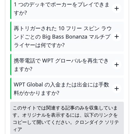
1 つのデッキでポーカーをプレイできま
すか?
再トリガーされた 10 フリー スピン ラウ
ンドごとの Big Bass Bonanza マルチプ
ライヤーは何ですか?
携帯電話で WPT グローバルを再生でき
ますか?
WPT Global の入金または出金には手数
料がかかりますか?
このサイトでは関連する記事のみを収集していま
す。オリジナルを表示するには、以下のリンクを
コピーして開いてください。
クロンダイク ソリテ
ィア