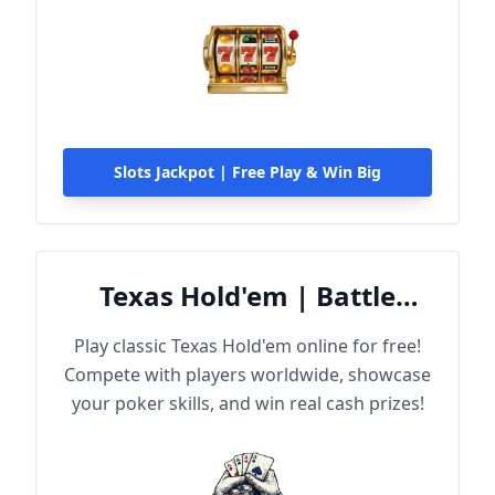
Slots Jackpot | Free Play & Win Big
Texas Hold'em | Battle
Online
Play classic Texas Hold'em online for free!
Compete with players worldwide, showcase
your poker skills, and win real cash prizes!