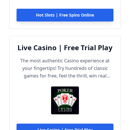
Hot Slots | Free Spins Online
Live Casino | Free Trial Play
The most authentic Casino experience at
your fingertips! Try hundreds of classic
games for free, feel the thrill, win real
rewards!
Live Casino | Free Trial Play