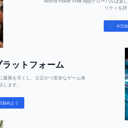
World Poker Free Appグロー
リティを誇
今日
Notificati
プラットフォーム
に最善を尽くし、公正かつ安全なゲーム体
証します。
日始めよう
cations