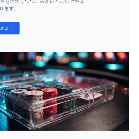
バルは楽しさを追求しつつ、最高レベルのセキュ
ります。
始めよう
ons