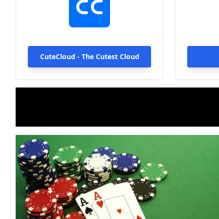
worldwide. With up to 2000Mbps
single-line access capacity and
1000+ high-speed servers
globally, enjoy fast and stable
connections anytime, anywhere.
CuteCloud - The Cutest Cloud