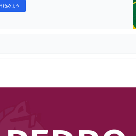
日始めよう
cations