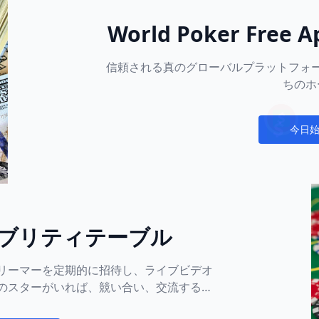
World Poker Fr
たの新しいオンライ
信頼される真のグローバルプラットフォ
し
ちのホ
今日
Notificati
ブリティテーブル
リーマーを定期的に招待し、ライブビデオ
のスターがいれば、競い合い、交流するチ
お見逃しなく！