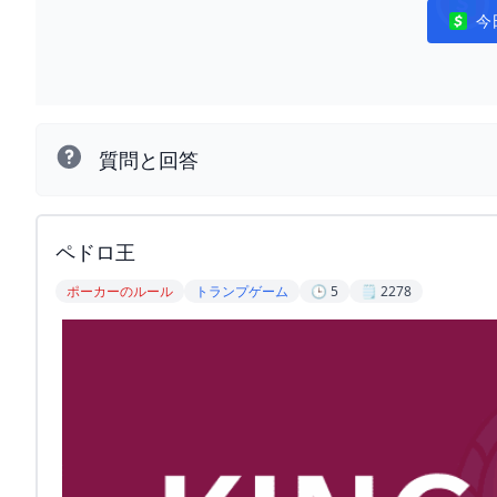
今
Notifi
質問と回答
ペドロ王
ポーカーのルール
トランプゲーム
🕒 5
🗒️ 2278