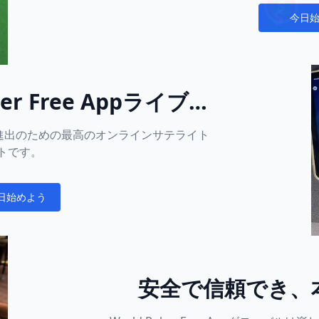
今日
Notificati
er Free Appライブイ
るチャンスを掴もう
ーナメント進出のための最高のオンラインサテライト
トです。
日始めよう
cations
安全で信頼でき、