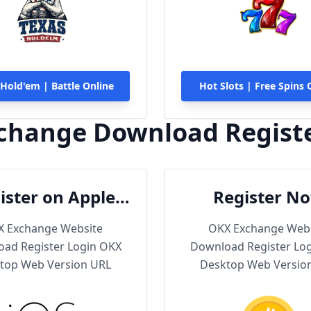
 Hold'em | Battle Online
Hot Slots | Free Spins 
change Download Registe
ister on Apple
Register N
App Store
X Exchange Website
OKX Exchange Webs
ad Register Login OKX
Download Register Lo
top Web Version URL
Desktop Web Versio