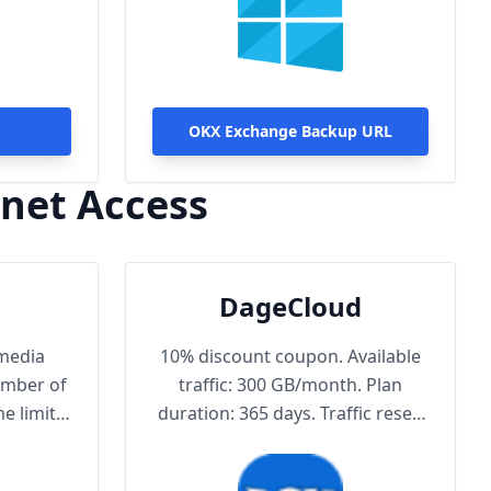
OKX Exchange Backup URL
net Access
DageCloud
media
10% discount coupon. Available
umber of
traffic: 300 GB/month. Plan
e limit.
duration: 365 days. Traffic reset:
mit.
reset on order date or by
purchasing traffic package.