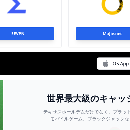
EEVPN
MoJie.net
iOS App
世界最大級のキャッ
ーのレクリエーショ
テキサスホールデムだけでなく、プラッ
モバイルゲーム、ブラックジャックな