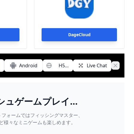
Maximum achievable bandwidth:
1000 Mbps. Node protocol:
Trojan.
DageCloud
Android
H5
Live Chat
Close ba
Game
シュゲームプレイヤ
ンプールに参加しよ
トフォームではフィッシングマスター、
う
ど様々なミニゲームも楽しめます。