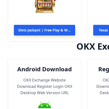
Slots Jackpot | Free Play & Win
Texas
Big
OKX Ex
Android Download
Reg
OKX Exchange Website
OK
Download Register Login OKX
Downlo
Desktop Web Version URL
Desk