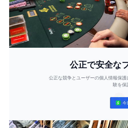
公正で安全な
公正な競争とユーザーの個人情報保護
験を保
今
Notifi