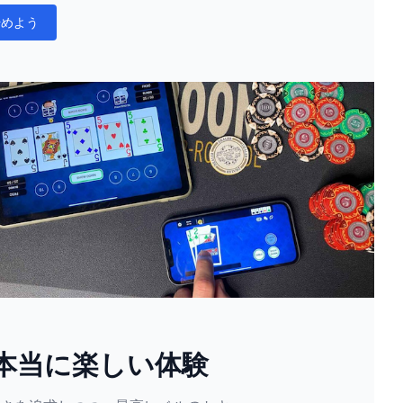
始めよう
ons
本当に楽しい体験