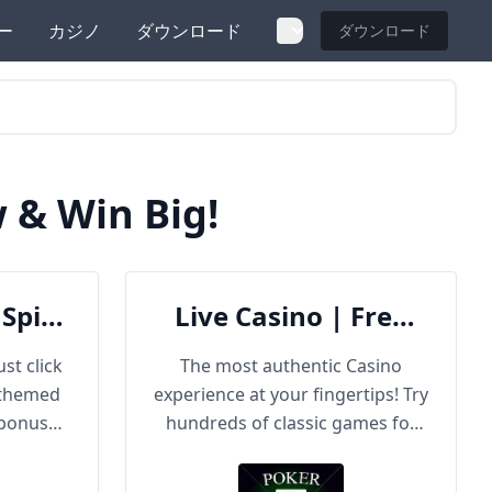
ー
カジノ
ダウンロード
ダウンロード
 & Win Big!
 Spins
Live Casino | Free
Trial Play
st click
The most authentic Casino
 themed
experience at your fingertips! Try
 bonus
hundreds of classic games for
 fun!
free, feel the thrill, win real
rewards!