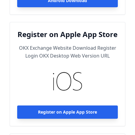
Android Download
Register on Apple App Store
OKX Exchange Website Download Register
Login OKX Desktop Web Version URL
Register on Apple App Store