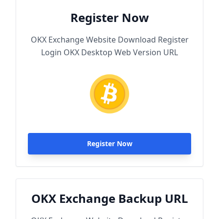
Register Now
OKX Exchange Website Download Register
Login OKX Desktop Web Version URL
Register Now
OKX Exchange Backup URL