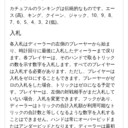
カチュフルのランキングは伝統的なものです。エー
ス (高)、キング、クイーン、ジャック、10、9、8、
7、6、5、4、3、2 (低)。
入札
各入札はディーラーの左側のプレーヤーから始ま
り、時計回りに最後に入札したディーラーまで戻り
ます。各プレイヤーは、そのハンドで取るトリック
の数を示す数字を入札します。すべてのプレイヤー
は入札する必要があります。ただし、プレイヤーは
入札をゼロにすることもできます。プレーヤーがゼ
ロの入札をした場合、トリックはゼロになる予定で
す。プレイヤーは、左側の対戦相手がまだ入札して
いない場合、入札を変更できます。フックがあり、
ディーラーはトリックの合計入札額が利用可能なト
リックの合計数と等しくなるような数字を入札する
ことはできません。ハンドは常にオーバービッドま
たはアンダービッドとなります。ディーラーは最初