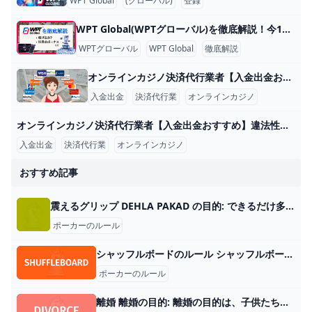
WPT Global
(グローバル)
登録
WPT Global(WPTグローバル)を徹底解説！今1番アツいアプリはこれ WPT Global(WPTグローバル)は世界3大ポーカー大会の1つであるWPT(ワールドポーカーツアー)の公式のオンラインポーカーアプリです。 この記事ではこれからWPT Globalを始める人でも失敗しない登録方法や気になるボーナスの詳細を紹介します。
WPTグローバル
WPT Global
徹底解説
オンラインカジノ決済代行業者【入金出金おすすめ】違法性は？ オンラインカジノの決済代行業者とは、オンラインカジノに入金や出金をする際に、その間に入ってくれるサービスのことです。 2023年9月27日に日本初となるオンラインカジノ決済代行会社SumoPayが客側の常習賭博をほう助したとして摘発されました。これは決済代行会社が日本国内で運営されていた事が違法となっています。
入金出金
決済代行業
オンラインカジノ
オンラインカジノ決済代行業者【入金出金おすすめ】違法性は？ オンラインカジノの決済代行業者とは、オンラインカジノに入金や出金をする際に、その間に入ってくれるサービスのことです。 2023年9月27日に日本初となるオンラインカジノ決済代行会社SumoPayが客側の常習賭博をほう助したとして摘発されました。これは決済代行会社が日本国内で運営されていた事が違法となっています。
入金出金
決済代行業
オンラインカジノ
おすすめ記事
震えるグリップ DEHLA PAKAD の目的: できるだけ多くの 10 を集めて Kots を獲得します。 10 が 4 つあると、チームは 1 Kot (コート) を獲得します。 プレイヤー数: 4 プレイヤー (固定パートナーシップ) カード数: 標準 52 カードデッキ カードのランク: A (高)、K、Q、J、10、9、8、7、6、5、4、3、2 ゲームの種類: トリックテイキング 対象者: すべての年齢層 読者以外の方へ## DEHLA PAKAD の紹介
ポーカーのルール
シャッフルボードのルール シャッフルボードの目的: ディスクを得点ゾーンに停止させてポイントを獲得します。 プレーヤーの数: 2 人または 4 人のプレーヤー、各チームに 1 人または 2 人 素材: プレーヤーごとに 1 つのキュー、4 枚のディスクの 2 セット ゲームの種類: スポーツ 対象者: すべての年齢層 シャッフルボードの概要 シャッフルボードは、運動能力の低い人でもプレイできるスポーツです。シャッフルボードはイギリスのパブやパーラーで最初に作成されました。当初は「ペニーを突き飛ばす」と呼ばれ、1500 年代に初めてプレイされ、普及しました。
ポーカーのルール
離婚 離婚の目的: 離婚の目的は、子供たちを納得させて家に連れ帰ることです。 プレイ人数: 2 人 材料: アセットカード 52 枚、リーガルカード 27 枚、チャイルドカード 2 枚、子供用プレイピース 2 枚、プレイマット 2 枚、サイコロ 1 個、プレイマネー、および説明書。 ゲームの種類: パーティー カード ゲーム 対象者: 17 歳以上 離婚の概要 Divorce は、最も楽しい方法で怒りを発散したいカップルに最適なゲームです。もちろん、配偶者に勝つために、ゲームで子供たちを説得しようと努めてください。それに、離婚は厄介なこともあるので、代わりにゲームを作ったほうがいいかもしれません。プレイヤーは資産を集めようとしますが、弁護士が関与しなければ離婚にはなりません。容赦なくプレイしてください。結局のところ、彼らはあなたから離れていくのです！