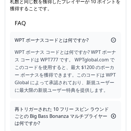
札数と同じ数を獲得したプレイヤーが 10 ポイントを
獲得することです。
FAQ
WPT ボーナスコードとは何ですか?
WPT ボーナス コードとは何ですか? WPT ボーナ
ス コードは WPT777 です。 WPTglobal.com で
このコードを使用すると、最大 $1200 のポーカ
ー ボーナスを獲得できます。このコードは WPT
Global によって承認されており、新規ユーザー
に最大限の新規ユーザー特典を提供します。
再トリガーされた 10 フリー スピン ラウンド
ごとの Big Bass Bonanza マルチプライヤー
は何ですか?