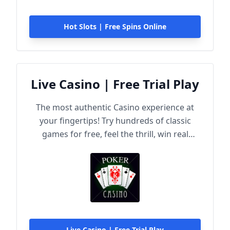
Hot Slots | Free Spins Online
Live Casino | Free Trial Play
The most authentic Casino experience at
your fingertips! Try hundreds of classic
games for free, feel the thrill, win real
rewards!
Live Casino | Free Trial Play