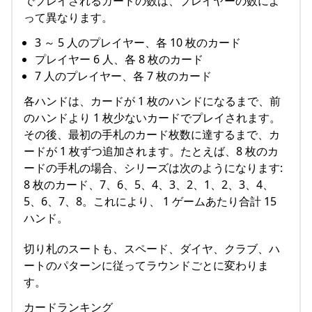
でプレイされるカードの数は、プレイヤーの数によ
って異なります。
3 ～ 5 人のプレイヤー、各 10 枚のカード
プレイヤー 6 人、各 8 枚のカード
7 人のプレイヤー、各 7 枚のカード
各ハンドは、カードが 1 枚のハンドになるまで、前
のハンドより 1 枚少ないカードでプレイされます。
その後、最初の手札のカード枚数に達するまで、カ
ードが 1 枚ずつ追加されます。たとえば、8 枚のカ
ードの手札の場合、シリーズは次のようになります:
8 枚のカード、7、6、5、4、3、2、1、2、3、4、
5、6、7、8。これにより、 1 ゲームあたり合計 15
ハンド。
切り札のスートも、スペード、ダイヤ、クラブ、ハ
ートのパターンに従ってラウンドごとに変わりま
す。
カードランキング