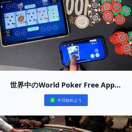
世界中のWorld Poker Free Appラ
イブイベントに参加するチャンス
今日始めよう
を掴もう
Notifications