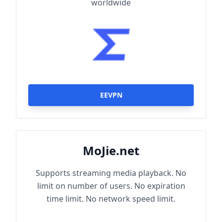
worldwide
EEVPN
MoJie.net
Supports streaming media playback. No
limit on number of users. No expiration
time limit. No network speed limit.