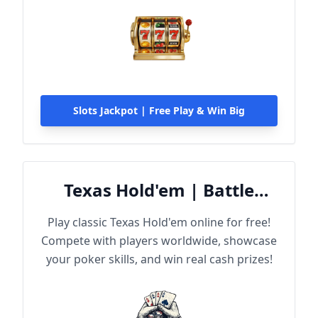
Slots Jackpot | Free Play & Win Big
Texas Hold'em | Battle
Online
Play classic Texas Hold'em online for free!
Compete with players worldwide, showcase
your poker skills, and win real cash prizes!