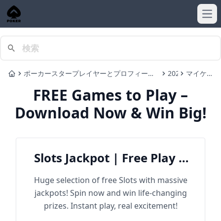
Ope
ポーカースタープレイヤーとプロフィー
202312
マイケ
Home
ル、グローバルポーカーインデックス、お
ル・ロ
FREE Games to Play –
よびWPT勝利回数
シット
Download Now & Win Big!
Slots Jackpot | Free Play &
Win Big
Huge selection of free Slots with massive
jackpots! Spin now and win life-changing
prizes. Instant play, real excitement!