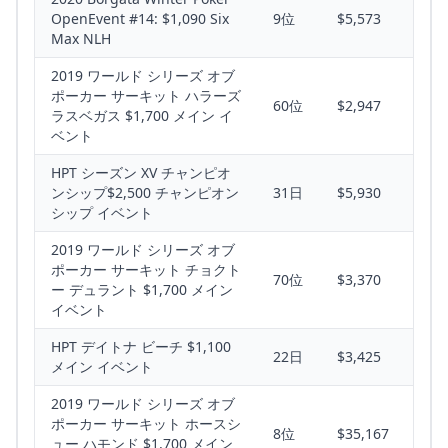
OpenEvent #14: $1,090 Six
9位
$5,573
Max NLH
2019 ワールド シリーズ オブ
ポーカー サーキット ハラーズ
60位
$2,947
ラスベガス $1,700 メイン イ
ベント
HPT シーズン XV チャンピオ
ンシップ$2,500 チャンピオン
31日
$5,930
シップ イベント
2019 ワールド シリーズ オブ
ポーカー サーキット チョクト
70位
$3,370
ー デュラント $1,700 メイン
イベント
HPT デイトナ ビーチ $1,100
22日
$3,425
メイン イベント
2019 ワールド シリーズ オブ
ポーカー サーキット ホースシ
8位
$35,167
ュー ハモンド $1,700 メイン