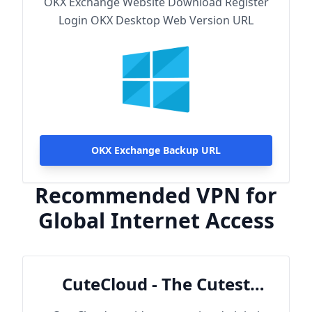
OKX Exchange Website Download Register
Login OKX Desktop Web Version URL
OKX Exchange Backup URL
Recommended VPN for
Global Internet Access
CuteCloud - The Cutest
Cloud