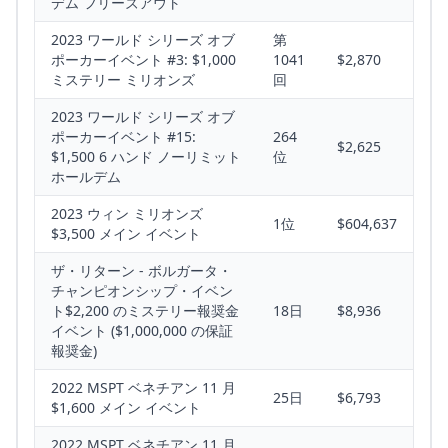
デム フリーズアウト
2023 ワールド シリーズ オブ
第
ポーカーイベント #3: $1,000
1041
$2,870
ミステリー ミリオンズ
回
2023 ワールド シリーズ オブ
ポーカーイベント #15:
264
$2,625
$1,500 6 ハンド ノーリミット
位
ホールデム
2023 ウィン ミリオンズ
1位
$604,637
$3,500 メイン イベント
ザ・リターン - ボルガータ・
チャンピオンシップ・イベン
ト$2,200 のミステリー報奨金
18日
$8,936
イベント ($1,000,000 の保証
報奨金)
2022 MSPT ベネチアン 11 月
25日
$6,793
$1,600 メイン イベント
2022 MSPT ベネチアン 11 月