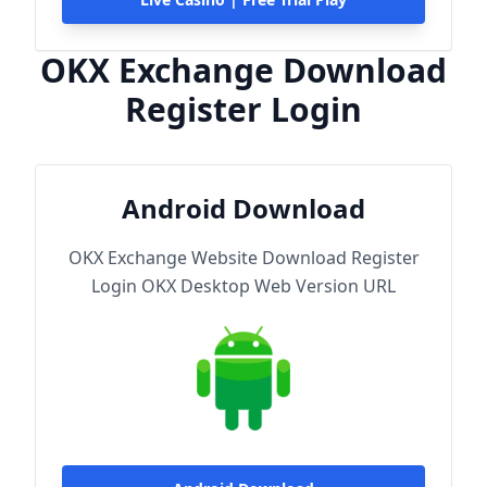
OKX Exchange Download
Register Login
Android Download
OKX Exchange Website Download Register
Login OKX Desktop Web Version URL