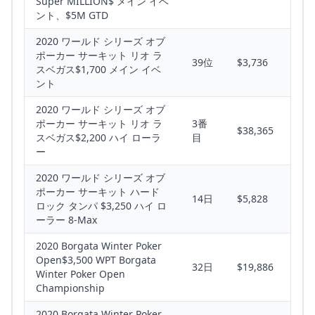
Super MILLION$ メイン イベ
ント、$5M GTD
2020 ワールド シリーズ オブ
ポーカー サーキット リオ ラ
39位
$3,736
スベガス$1,700 メイン イベ
ント
2020 ワールド シリーズ オブ
ポーカー サーキット リオ ラ
3番
$38,365
スベガス$2,200 ハイ ローラ
目
ー
2020 ワールド シリーズ オブ
ポーカー サーキット ハード
14日
$5,828
ロック タンパ $3,250 ハイ ロ
ーラー 8-Max
2020 Borgata Winter Poker
Open$3,500 WPT Borgata
32日
$19,886
Winter Poker Open
Championship
2020 Borgata Winter Poker