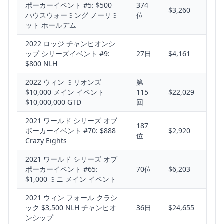
ポーカーイベント #5: $500
374
$3,260
ハウスウォーミング ノーリミ
位
ット ホールデム
2022 ロッジ チャンピオンシ
ップ シリーズイベント #9:
27日
$4,161
$800 NLH
2022 ウィン ミリオンズ
第
$10,000 メイン イベント
115
$22,029
$10,000,000 GTD
回
2021 ワールド シリーズ オブ
187
ポーカーイベント #70: $888
$2,920
位
Crazy Eights
2021 ワールド シリーズ オブ
ポーカーイベント #65:
70位
$6,203
$1,000 ミニ メイン イベント
2021 ウィン フォール クラシ
ック $3,500 NLH チャンピオ
36日
$24,655
ンシップ