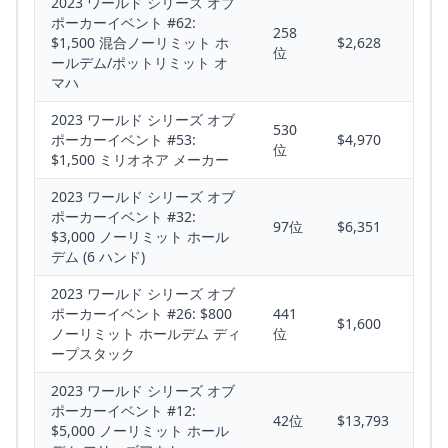
2023 ワールド シリーズ オブ
ポーカーイベント #62:
258
$1,500 混合ノーリミット ホ
$2,628
位
ールデム/ポットリミット オ
マハ
2023 ワールド シリーズ オブ
530
ポーカーイベント #53:
$4,970
位
$1,500 ミリオネア メーカー
2023 ワールド シリーズ オブ
ポーカーイベント #32:
97位
$6,351
$3,000 ノーリミット ホール
デム (6 ハンド)
2023 ワールド シリーズ オブ
ポーカーイベント #26: $800
441
$1,600
ノーリミット ホールデム ディ
位
ープスタック
2023 ワールド シリーズ オブ
ポーカーイベント #12:
42位
$13,793
$5,000 ノーリミット ホール