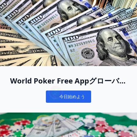
World Poker Free Appグローバル
をあなたの新しいオンラインポー
今日始めよう
カーホームにしよう
Notifications