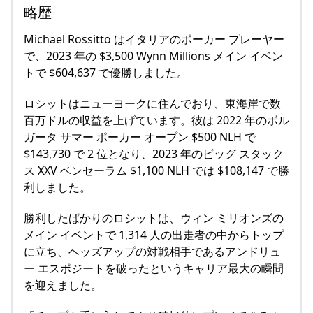
略歴
Michael Rossitto はイタリアのポーカー プレーヤー
で、2023 年の $3,500 Wynn Millions メイン イベン
トで $604,637 で優勝しました。
ロシットはニューヨークに住んでおり、東海岸で数
百万ドルの収益を上げています。彼は 2022 年のボル
ガータ サマー ポーカー オープン $500 NLH で
$143,730 で 2 位となり、2023 年のビッグ スタック
ス XXV ベンセーラム $1,100 NLH では $108,147 で勝
利しました。
勝利したばかりのロシットは、ウィン ミリオンズの
メイン イベントで 1,314 人の出走者の中からトップ
に立ち、ヘッズアップの対戦相手であるアンドリュ
ー エスポジートを破ったというキャリア最大の瞬間
を迎えました。