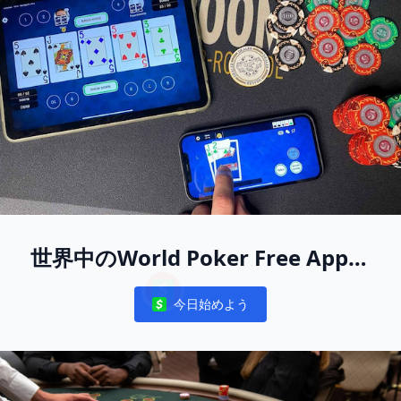
世界中のWorld Poker Free Appラ
イブイベントに参加するチャンス
今日始めよう
を掴もう
Notifications