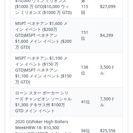
$10,000 ウィン ミリオンズ
第
($1000 万 GTD)$10,000 ウィ
115
$27,099
ン ミリオンズ ($1000 万 GTD)
回
MSPT ベネチアン $1,600 メ
イン イベント ($200万
151
GTD)MSPT ベネチアン
$4,299
位
$1,600 メイン イベント ($200
万 GTD)
MSPT ベネチアン $1,100 メ
イン イベント ($150 万
138
3,500ド
GTD)MSPT ベネチアン
位
ル
$1,100 メイン イベント ($150
万 GTD)
ローン スター ポーカー シリ
ーズ チャンピオン ソーシャル
7,500ド
41位
$1,300 テキサス州 $100万
ル
GTD メイン イベント
2020 GGPoker High Rollers
WeekHRW 18: $10,300
56位
$25,556