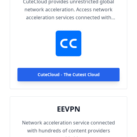
CuteCloud provides unrestricted global
network acceleration. Access network
acceleration services connected with
hundreds of content providers worldwide.
With up to 2000Mbps single-line access
capacity and 1000+ high-speed servers
globally, enjoy fast and stable connections
anytime, anywhere.
CuteCloud - The Cutest Cloud
EEVPN
Network acceleration service connected
with hundreds of content providers