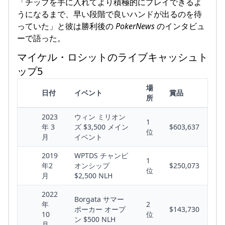
「チップを手に入れてより積極的にプレイできるよ
うになるまで、早い段階で良いハンドが出るのを待
っていた」と彼は勝利後の
PokerNews
のインタビュ
ーで語った。
マイケル・ロシットのライブキャッシュト
ップ5
場
日付
イベント
賞品
所
2023
ウィン ミリオン
1
年 3
ズ $3,500 メイン
$603,637
位
月
イベント
2019
WPTDS チャンピ
1
年2
オンシップ
$250,073
位
月
$2,500 NLH
2022
Borgata サマー
年
2
ポーカー オープ
$143,730
10
位
ン $500 NLH
月