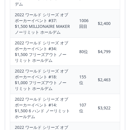
デム
2022 ワールド シリーズ オブ
ポーカーイベント #37:
1006
$2,400
$1,500 MILLIONAIRE MAKER
回目
ノーリミット ホールデム
2022 ワールド シリーズ オブ
ポーカーイベント #34:
80位
$4,799
$1,500 フリーズアウト ノー
リミット ホールデム
2022 ワールド シリーズ オブ
ポーカーイベント #18:
155
$2,463
$1,000 フリーズアウト ノー
位
リミット ホールデム
2022 ワールド シリーズ オブ
ポーカーイベント #14:
107
$3,922
$1,500 6 ハンド ノーリミット
位
ホールデム
2022 ワールド シリーズ オブ