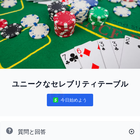
ユニークなセレブリティテーブル
今日始めよう
Notifications
質問と回答