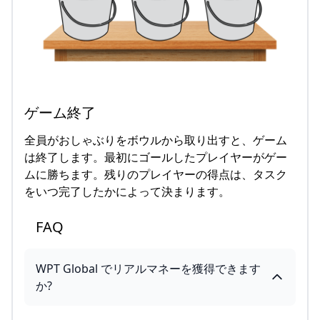
ゲーム終了
全員がおしゃぶりをボウルから取り出すと、ゲーム
は終了します。最初にゴールしたプレイヤーがゲー
ムに勝ちます。残りのプレイヤーの得点は、タスク
をいつ完了したかによって決まります。
FAQ
WPT Global でリアルマネーを獲得できます
か?