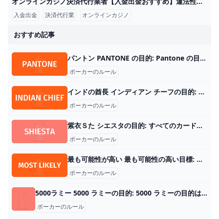
オンラインカジノ決済代行業者【入金出金おすすめ】違法性は？ オンラインカジノの決済代行業者とは、オンラインカジノに入金や出金をする際に、その間に入ってくれるサービスのことです。 2023年9月27日に日本初となるオンラインカジノ決済代行会社SumoPayが客側の常習賭博をほう助したとして摘発されました。これは決済代行会社が日本国内で運営されていた事が違法となっています。
入金出金
決済代行業
オンラインカジノ
おすすめ記事
パントン PANTONE の目的: Pantone の目的は、第 3 ラウンド終了までに最も多くのポイントを獲得したプレイヤーになることです。 プレイ人数: 2 ～ 20 人 素材: キャラクターカード 132 枚、スウォッチカード 60 枚、スウォッチカードトレイ、およびルール ゲームの種類: 対戦型カードゲーム 対象者: 8 名以上 パントンの概要 Pantone はクリエイティブな人のためのゲームです。あなたが画家、またはあらゆる種類のアーティストであれば、このゲームはそれを完全に表現することを可能にします。キャラクター カードを受け取ったら、色見本を使用してキャラクターをすばやく構築します。時間は 1 分しかないので、急いでください。
ポーカーのルール
インドの酋長 インディアン チーフの目的: インディアン チーフの目的は、ゲーム終了までに最も多くのポイントを獲得することです。 プレイ人数: 2 ～ 3 人 素材: 標準 52 カードデッキ 1 枚 ゲームの種類: 融合カードゲーム 対象者: 大人 インディアン酋長の概要 インディアン チーフは、アメリカの童謡にちなんで名付けられたカード ゲームです。注意してください、これは子供向けのゲームとして見るべきではなく、大人のゲームプレイに最適です。より多くのプレイヤーに対応できるように、さまざまなバリエーションが用意されています。
ポーカーのルール
紫衣Ｓた シエスタの目的: すべてのカードを取り除く最初のプレイヤーになること プレイ人数: 3 ～ 5 人 カード枚数: 52 枚 カードのランク: (低) 4、5、6、7、8、9、J、Q、K、A (高)、2 のワイルド、3 および 10 のスペシャル ゲームの種類: ハンドシェディング 対象者: 子供、大人 シエスタの紹介 シエスタは 3 ～ 5 人用のハンドシェディングゲームです。このゲームでは、プレイヤーには 1 枚の手札と 2 列のカードが配られます。最初の列は裏向きになり、2 番目の列は最初の列の上に表向きになります。プレイヤーは、表向きのカードをプレイする前に手札のカードを正常にプレイする必要があり、裏向きのカードをプレイする前に表向きのカードをプレイする必要があります。最後の 3 枚のカードは、山にプレイされるまで見ることができないため、プレイするのが最もエキサイティングです。すべてのカードをなくした最初のプレイヤーがゲームに勝ちます。
ポーカーのルール
最も可能性が高い 最も可能性の高い目標: 言及されたことを実行する可能性が最も高いプレイヤーを指差します。 プレイヤー数: 4 人以上ですが、多ければ多いほど良いです! 材料: アルコール ゲームの種類: 飲酒ゲーム 対象者: 21 歳以上 最も可能性の高いものの概要 プレイするためにプレイヤーのグループの全員を知っている必要はありませんこの飲酒ゲーム。おそらくとても楽しいです。必要なのは創造性だけで、すぐに新しくできた友達と笑えるようになるでしょう。
ポーカーのルール
5000ラミー 5000 ラミーの目的: 5000 ラミーの目的は、合計 5000 ポイントを獲得してゲームに勝つことです。 プレイヤー数: 3 人または 8 人 素材: 52 枚のカード デッキ 1 ～ 2 枚、スコアを維持する方法、平らな表面。 ゲームの種類: カードを引いて捨てるカード ゲーム 対象者: 13 歳以上 5000 ラミーの概要 5000 Rummy はラミー スタイルのカード ゲーマーで、5000 ポイントを獲得して勝利することが目標です。プレイヤーは自分の手からカードを融合することでこれを行い、他のプレイヤーの手に残っているカードにもポイントを獲得できる可能性があります。
ポーカーのルール