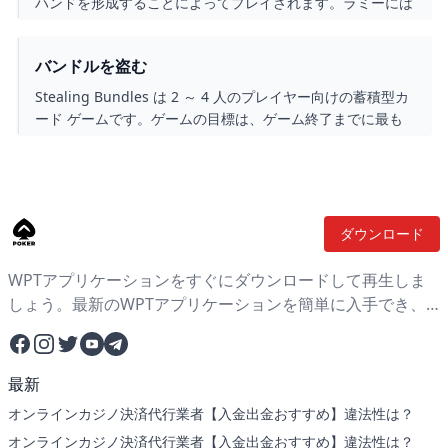
ハンドを形成することによってプレイされます。ラミーには
いくつかのバリエーションがあり、これはそのうちの 1 つ
です。このバージョンでは、プレイヤーにはそれぞれ 3 枚
バンドルを盗む
のカードが配られます。自分のハンドの価値がディーラーよ
りも低い場合、彼らの勝ちです。
Stealing Bundles は 2 ～ 4 人のプレイヤー向けの蓄積型カ
ード ゲームです。ゲームの目標は、ゲーム終了までに最も
多くのカードを集めることです。
ダウンロード
WPTアプリケーションをすぐにダウンロードして再生しま
しょう。最新のWPTアプリケーションを簡単に入手でき、
楽しい再生体験をお届けします。
Facebook
Instagram
Twitter
YouTube
Telegram
最新
オンラインカジノ決済代行業者【入金出金おすすめ】違法性は？
オンラインカジノ決済代行業者【入金出金おすすめ】違法性は？