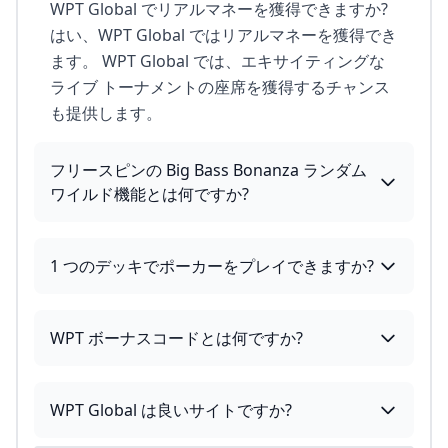
WPT Global でリアルマネーを獲得できますか?
はい、WPT Global ではリアルマネーを獲得でき
ます。 WPT Global では、エキサイティングな
ライブ トーナメントの座席を獲得するチャンス
も提供します。
フリースピンの Big Bass Bonanza ランダム
ワイルド機能とは何ですか?
1 つのデッキでポーカーをプレイできますか?
WPT ボーナスコードとは何ですか?
WPT Global は良いサイトですか?