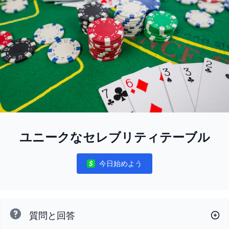
ユニークなセレブリティテーブル
今日始めよう
Notifications
質問と回答