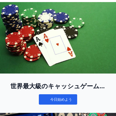
世界最大級のキャッシュゲームプ
レイヤーのレクリエーションプー
今日始めよう
ルに参加しよう
Notifications