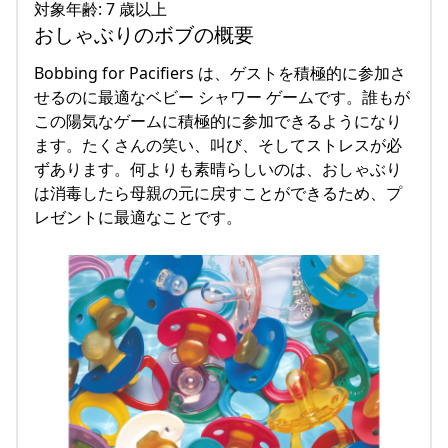
対象年齢: 7 歳以上
おしゃぶりのボブの概要
Bobbing for Pacifiers は、ゲストを積極的に参加さ
せるのに最適なベビー シャワー ゲームです。誰もが
この陽気なゲームに積極的に参加できるようになり
ます。たくさんの笑い、叫び、そしてストレスが必
ずあります。何よりも素晴らしいのは、おしゃぶり
は消毒したら母親の元に戻すことができるため、プ
レゼントに最適なことです。