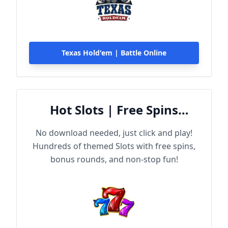
Texas Hold'em | Battle Online
Hot Slots | Free Spins
Online
No download needed, just click and play!
Hundreds of themed Slots with free spins,
bonus rounds, and non-stop fun!