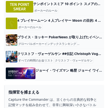
テンポイントスミア 10 ポイント スメアの目的: 10 ポイント スメアの目標は、スコア 52 に達することです。 プレイ人数: 4 ～ 6 人 素材: 標準の 52 枚のカード デッキ、ジョーカー 2 枚、スコアを維持する方法、平らな表面。 ゲームの種類: トリックテイキング カード ゲーム 対象者: 大人 10 ポイントスミアの概要 Ten Point Smear は、4 ～ 6 人のプレイヤー向けのトリックテイキング カード ゲームです。目標は、チームが対戦相手よりも先に 52 点に到達することです。
ポーカーのルール
4 プレイヤームーン 4 人プレイヤー Moon の目的: 4 人プレイヤー Moon の目的は、21 ポイントに到達する最初のプレイヤーになることです。 プレイ人数: 4 人 素材: ダブル 6 ドミノ セット、スコアを維持する方法、平らな表面。 ゲームの種類: トリックテイキング ドミノ ゲーム 対象者: 大人 4 人プレイヤー MOON の概要 Four-Player Moon は、4 人のプレイヤーがプレイできるトリックテイキング ドミノ ゲームです。ゲームの目標は、相手より先に 21 点を獲得することです。
ポーカーのルール
ブライス・ヨッキー PokerNews が取り上げたイベント イベント 場所 賞品 2023 WSOP ParadiseEvent #13: $10,000 PLO チャンピオンシップ 3番目 $120,900 2023 WSOP ParadiseEvent #10: $5,000 メイン イベント チャンピオンシップ 17日 90,000ドル 2023 ワールド シリーズ オブ ポーカーイベント #73: $2,500 ミックス ビッグ ベット 22日 $7,199 2023 ワールド シリーズ オブ ポーカーイベント #57: $25,000 ポットリミット オマハ ハイ ローラー 58位 $43,946 2023 ワールド シリーズ オブ ポーカーイベント #53: $1,500 ミリオネア メーカー 448位 $5,539 2023 ワールド シリーズ オブ ポーカーイベント #50: $10,000 ポットリミット オマハ チャンピオンシップ 88位 $17,596 2023 ワールド シリーズ オブ ポーカーイベント #33: $10,000 ラズ チャンピオンシップ 7位 $43,970 2023 ワールド シリーズ オブ ポーカーイベント #25: $10,000 オマハ ハイロー 8 オア ベター チャンピオンシップ 18日 $20,483 2023 ワールド シリーズ オブ ポーカーイベント #14: $10,000 セブン カード スタッド チャンピオンシップ 18日 $16,378 2023 ワールド シリーズ オブ ポーカーイベント #13: $600 ポットリミット オマハ ディープスタック 192位 $1,545 2022 ワールド シリーズ オブ ポーカーイベント #56: $50,000 ポーカー プレーヤー チャンピオンシップ 14日 $100,866 2022 ワールド シリーズ オブ ポーカーイベント #53: $5,000 混合ノーリミット ホールデム/ポット リミット オマハ 47位 $14,653 2022 ワールド シリーズ オブ ポーカーイベント #44: $10,000 H.O.R.S.E.チャンピオンシップ 4位 $148,896 2022 ワールド シリーズ オブ ポーカーイベント #15: $10,000 オマハ ハイロー 8 オア ベター チャンピオンシップ 16日 $23,098 2021 ワールド シリーズ オブ ポーカーイベント #53: $25,000 ポットリミット オマハ ハイ ローラー 21日 $48,007 2021 ワールド シリーズ オブ ポーカーイベント #40: $10,000 H.O.R.S.E.チャンピオンシップ 4位 $111,701 2020 オージー ミリオンズ 10,600 ドルのメイン イベント 9位 178,080 オーストラリアドル 2019 ワールド シリーズ オブ ポーカーイベント #85: $3,000 ポットリミット オマハ 6 ハンド 108位 $4,594 2019 ワールド シリーズ オブ ポーカーイベント #78: $1,500 ポットリミット オマハ バウンティ 3番目 $77,893 2019 ワールド シリーズ オブ ポーカーイベント #65: $10,000 ポットリミット オマハ ハイロー 8 オア ベター チャンピオンシップ 8位 $45,551 2019 ワールド シリーズ オブ ポーカーイベント #58: $50,000 ポーカー プレーヤー チャンピオンシップ 4位 $325,989 2019 ワールド シリーズ オブ ポーカーイベント #52: $10,000 ポットリミット オマハ チャンピオンシップ 57位 $16,466 2019 ワールド シリーズ オブ ポーカーイベント #35: $10,000 ディーラーズ チョイス チャンピオンシップ 8位 $38,238 2019 ワールド シリーズ オブ ポーカーイベント #12: $1,000 ノーリミット ホールデム スーパー ターボ バウンティ 281位 $1,074 2019 ワールド シリーズ オブ ポーカーイベント #6: $2,500 リミット ミックス トリプル ドロー 12日 $9,154 2018 ワールド シリーズ オブ ポーカーイベント #64: $10,000 セブン カード スタッド ハイロー 8 オア ベター チャンピオンシップ 7位 $43,833 2018 ワールド シリーズ オブ ポーカーイベント #53: $1,500 ポットリミット オマハ ハイロー 8 以上 11日 $13,429 2018 ワールド シリーズ オブ ポーカーイベント #26: $1,000 ポットリミット オマハ 第134回 $1,503 2018 ワールド シリーズ オブ ポーカーイベント #18: $10,000 ディーラーズチョイス 6 ハンド 14日 $15,136 2018 ワールド シリーズ オブ ポーカーイベント #8: $2,500 ミックス トリプル ドロー ローボール 10日 $11,870 2018 ワールド シリーズ オブ ポーカーイベント #3: $3,000 ノーリミット ホールデム シュートアウト 23日 $6,302 2017 ワールド シリーズ オブ ポーカーイベント #72: $10,000 セブン カード スタッド チャンピオンシップ 6位 $40,066 2017 ワールド シリーズ オブ ポーカーイベント #67: $25,000 ポットリミット オマハ 8 ハンド ハイローラー 5位 $270,242 2017 ワールド シリーズ オブ ポーカーイベント #64: $1,500 ノーリミット ホールデム/ポットリミット オマハ 8 ハンド ミックス 39位 $5,628 2017 ワールド シリーズ オブ ポーカーイベント #51: $10,000 ポットリミット オマハ ハイロー 8 オア ベター チャンピオンシップ 1位 $511,147 2017 ワールド シリーズ オブ ポーカーイベント #20: $1,500 ノーリミット ホールデム ミリオネア メーカー 5位 $317,544 2014 ワールド シリーズ オブ ポーカーイベント #51: $1,500 ノーリミット ホールデム モンスター スタック 607位 $3,502 2014 ワールド シリーズ オブ ポーカーイベント #48: $1,500 ポットリミット オマハ ハイロー 47位 $4,936 2014 ワールド シリーズ オブ ポーカーイベント #36: $1,500 ノーリミット 2-7 ドロー ローボール 28日 $2,837 2014 ワールド シリーズ オブ ポーカーイベント #14: $1,500 リミット オマハ ハイロー 84位 $3,132 2013 ワールド シリーズ オブ ポーカーイベント #31: $1,500 ポットリミット オマハ ハイロー 8 以上 33日 $6,456 2013 ワールド シリーズ オブ ポーカーイベント #6: $1,500 “ミリオネア メーカー” ノーリミット ホールデム 292位 $4,624 2012 ワールド シリーズ オブ ポーカーイベント 27: $1,500 H.O.R.S.E. 13日 $10,669 2012 ワールド シリーズ オブ ポーカーイベント 22: $2,500 2-7 トリプル ドロー ローボール 20日 $4,782 2012 ワールド シリーズ オブ ポーカーイベント 13: $1,500 リミット ホールデム 64位 $2,769 2012 ワールド シリーズ オブ ポーカーイベント 3: $3,000 ヘッズアップ ノーリミット ホールデム/ポットリミット オマハ 22日 $5,144 2011 ワールド シリーズ オブ ポーカーイベント #57: $5,000 ポットリミット オマハ ハイロー スプリット 8 以上 3番目 $180,180 2011 ワールド シリーズ オブ ポーカーイベント #51: $1,500 ポットリミット オマハ ハイロー スプリット 8 以上 18日 $10,229 2011 ワールド シリーズ オブ ポーカーイベント #49: $2,500 2-7 トリプル ドロー ローボール (リミット) 17日 $8,049 2011 ワールド シリーズ オブ ポーカーイベント #39: $2,500 ポットリミット ホールデム/オマハ 28日 $7,555 2011 ワールド シリーズ オブ ポーカーイベント #31: $3,000 ポットリミット オマハ 58位 $6,077 2011 ワールド シリーズ オブ ポーカーイベント #8: $1,000 ノーリミット ホールデム 246位 $2,444 2010 ワールド シリーズ オブ ポーカーイベント #28: $2,500 ポットリミット オマハ 19日 $9,842 2010 ワールド シリーズ オブ ポーカーイベント #20: $1,500 ポットリミット オマハ 60位 $3,930 2010 PokerStars Caribbean Adventure2010 PCA メイン イベント 47位 52,000ドル 2009 ワールド シリーズ オブ ポーカーイベント 9 - $1,500 シックスハンド ノー リミット ホールデム 4位 $115,230
グローバルポーカーインデックスランキング
ブライス・ヨッキー
クリストフ・ヴォーゲルサン ##伝記 Christoph Vogelsangは、MunsterのSassenberg出身ですが、英国のロンドンに住んでいるドイツのプロのポーカープレーヤーです。 Vogelsangは2010年にオンラインポーカーのキャリアを開始し、10ドルの預金を数件にしました。才能のある分析的なドイツ人は、わずか数週間以内にかなりのバンクロールを構築し、ポーカーの最高の選手の一部に対して25ドル/$ 50をプレーしました。 Vogelsangは、現在廃止されているフルチルトポーカーで「Tight-Man1」として知られていましたが、現在はPokerstarsでオンラインで粉砕されています。 Vogelsangは、ライブポーカートーナメントの世界に足を踏み入れる前に、オンラインで輝く評判を築いていました。彼のヘンドンモブプロフィールでの彼の最初の記録的な現金は、2013年10月にEPTロンドンの50,000スーパーハイローラーで3位に終わったときに行われました。その結果、Vogelsang 383,200（$ 621,321）が得られました。 1年も経たないうちに、Vogelsangは2014年のワールドシリーズオブポーカー（WSOP）で1,000,000ドルのビッグワンで3位になり、彼の努力のために4,480,001ドルで立ち去りました。 Vogelsangが彼の最初のメジャーライブイベントを獲得する前に、多くの素晴らしい結果が続きました。彼は2017年に300,000ドルのバイインスーパーハイローラーボウルで勝利し、6,000,000ドルのトップ賞を獲得しました。 2023年10月までに、Vogelsangは8回で7桁のスコアを獲得しました。 ##クリストフ・フォーゲルサンの5つの最大のライブスコア（2022年9月まで）
すべての時間のお金リスト
クリストフ・ヴォーゲルサン
ジョーイ・ワイズマン 略歴 ジョーイ ワイズマンはアメリカのポーカー プレーヤーで、生涯収入は 450 万ドルを超えています。 彼は、2012 WSOP のイベント #46: $2,500 ノーリミット ホールデムを $694,609 で破り、WSOP ブレスレットの勝者です。
指揮官を捕まえる
Capture the Commander は、古くからの古典的な戦争と
記憶マッチを組み合わせて、非常に興味深い小さなバトル