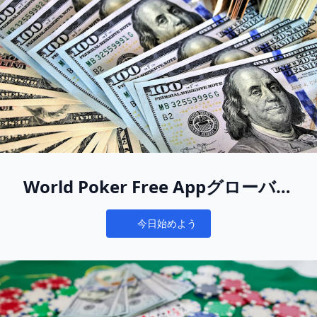
World Poker Free Appグローバル
をあなたの新しいオンラインポー
今日始めよう
カーホームにしよう
Notifications