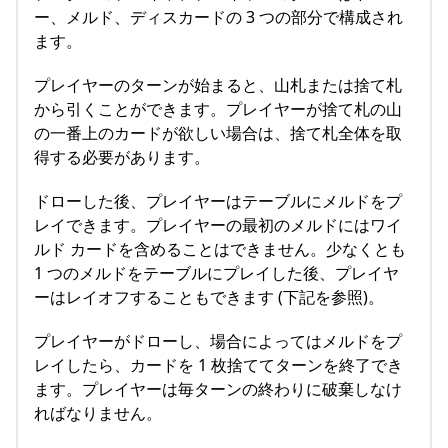
ー、メルド、ディスカードの 3 つの部分で構成され
ます。
プレイヤーのターンが始まると、山札または捨て札
から引くことができます。プレイヤーが捨て札の山
の一番上のカードが欲しい場合は、捨て札全体を取
得する必要があります。
ドローした後、プレイヤーはテーブルにメルドをプ
レイできます。プレイヤーの最初のメルドにはワイ
ルド カードを含めることはできません。少なくとも
1 つのメルドをテーブルにプレイした後、プレイヤ
ーはレイオフすることもできます (下記を参照)。
プレイヤーがドローし、場合によってはメルドをプ
レイしたら、カードを 1 枚捨ててターンを終了でき
ます。プレイヤーは毎ターンの終わりに破棄しなけ
ればなりません。