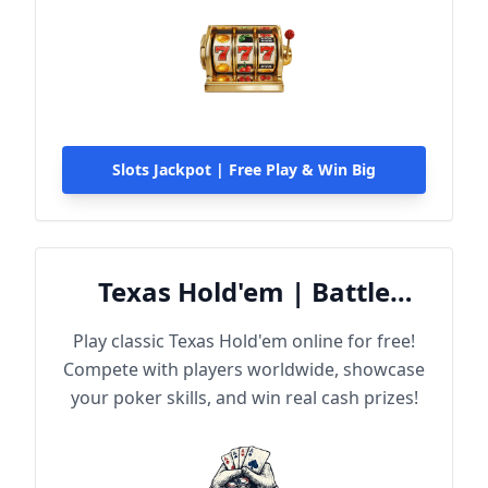
Slots Jackpot | Free Play & Win Big
Texas Hold'em | Battle
Online
Play classic Texas Hold'em online for free!
Compete with players worldwide, showcase
your poker skills, and win real cash prizes!