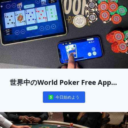
世界中のWorld Poker Free Appラ
イブイベントに参加するチャンス
今日始めよう
を掴もう
Notifications