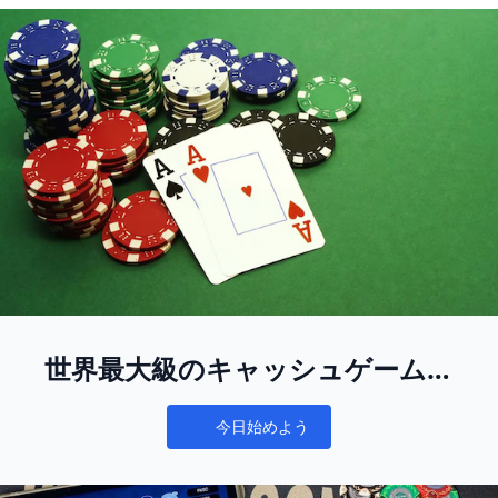
世界最大級のキャッシュゲームプ
レイヤーのレクリエーションプー
今日始めよう
ルに参加しよう
Notifications