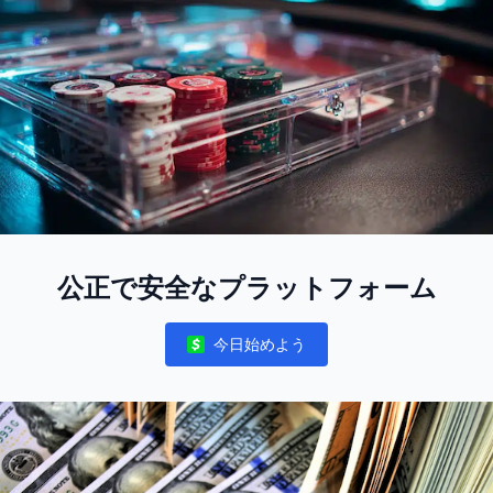
公正で安全なプラットフォーム
今日始めよう
Notifications