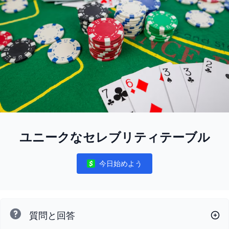
ユニークなセレブリティテーブル
今日始めよう
Notifications
質問と回答