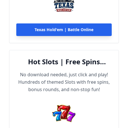
Texas Hold'em | Battle Online
Hot Slots | Free Spins
Online
No download needed, just click and play!
Hundreds of themed Slots with free spins,
bonus rounds, and non-stop fun!