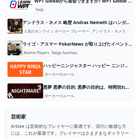
WPT Globalから退会できますか? WPT Global から退会できますか? 最初の出金を行う前に、WPT Global は認可を受けたオペレーターとして、新規顧客に対し、必要な書類を提出してアカウントを確認することを要求します。これには以下が含まれます： 運転免許証やパスポートなど、本人確認を証明する書類。
Faqs
アンドラス・ネメス 略歴 Andras Nemeth はハンガリーのポーカー プレーヤーで、ライブとオンラインの両方で大きな成功を収めています。彼は「probirs」という別名でプレーすることで最もよく知られており、そこで1,700万ドル以上を獲得しています。 ライブ トーナメント サーキットでは、彼は 500 万ドル以上を獲得しており、2022 年には最高額の 1,082,000 ドルが記録されています。彼は、トリトン キプロスでの 5 万ドルのバイイン イベントで同胞のラズロ ブジタスをヘッズアップ プレーで破り、勝利を収めました。
人気のオンライン ポーカー プレーヤー
アンドラス・ネメス
ライゴ・アスマー PokerNews が取り上げたイベント イベント 場所 賞品 2020 キングス オブ タリン 1,100 メイン イベント 63位 €2,280 2018 OlyBet Kings of Tallinn1,100 メイン イベント 30日 €2,110 2017 ワールド シリーズ オブ ポーカーイベント #39: $1,000 ノーリミット ホールデム スーパー ターボ バウンティ 176位 $1,142 2014 PokerStars.com EPT シーズン 11 Barcelona5,300 メイン イベント 第115回 €12,050 2012 ワールド シリーズ オブ ポーカーイベント 44: $1,000 ノーリミット ホールデム 275位 $1,937 2011 PokerStars.com EPT タリンメイン イベント 3番目 110,000ユーロ
Rooms Players
Raigo Aasmaa
ハッピーニンジャスター ハッピー ニンジャ スターの目的: ハッピー ニンジャ スターの目的は、デッキ全体を通過することです。 プレーヤーの数: 任意のプレーヤーの数 材料: 遊ぶためのテーブル、標準的なトランプ、そしてたくさんのビール ゲームの種類: ドリンクカードゲーム 対象者: 大人 ハッピーニンジャスターの概要 Happy Ninja Star は、プレイヤーの数に関係なく楽しめるドリンク カード ゲームです。デッキ全体がプレイされるとゲームは終了します。
ポーカーのルール
悪夢 悪夢の目的: 悪夢の目的は、時間切れになる前に鍵を集めて悪夢を回避することです。 プレイ人数: 2 ～ 6 人 材料: ルールブック、ゲームボード、VHS テープ、カード 256 枚 (時間、運命、チャンス)、キー 36 個 (6 色中 6 個)、キャラクターの墓石 6 枚、ナイトメアカード 8 枚、プラスチックコイン、サイコロ、ナイトメアバッグとマーカー。 ゲームの種類: ホラーをテーマにしたボードゲーム 対象者: 12 歳以上 ナイトメアの概要 Nightmare は、時間との競争、ホラーをテーマにした 2 ～ 6 人のプレイヤー向けのボード ゲームです。ゲームの目標は、時間内にすべての鍵を集めて悪夢から脱出することです。
ポーカーのルール
芸術家
Artsee は芸術的なプレイヤーに最適です。流行に敏感な方
には、これが最適です。プレイヤーはさまざまなギャラリー
のキュレーターとして、ゲストに理想的な体験を提供できる