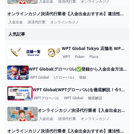
入金出金
決済代行業
オンラインカジノ
オンラインカジノ決済代行業者【入金出金おすすめ】違法性は？ オンラインカジノの決済代行業者とは、オンラインカジノに入金や出金をする際に、その間に入ってくれるサービスのことです。 2023年9月27日に日本初となるオンラインカジノ決済代行会社SumoPayが客側の常習賭博をほう助したとして摘発されました。これは決済代行会社が日本国内で運営されていた事が違法となっています。
入金出金
決済代行業
オンラインカジノ
人気記事
WPT Global Tokyo 店舗名 WPT Global Tokyo 店舗名 北海道 店舗名 住所 HOTARU by the FINCH 北海道札幌市 中央区南4条西2丁目RECOLTE SAPPORO 1F GOLDEN BANANA 北海道札幌市中央区南6条西６丁目7-1 第6旭観光ビル5階 KINGSMAN 北海道札幌市中央区南4条西5丁目4 シャンゼリゼビル5F 東北地方 店舗名 住所 Poker Bar BLUFF 岩手県盛岡市大通2丁目3-3 スギエビル 6F 9High仙台 宮城県仙台市青葉区花京院１丁目４-47ALLELL花京院 5F DEER GOLD 宮城県仙台市青葉区国分町２丁目１５−１６ DAISY BUILDING 7階 BACKDOOR仙台 宮城県仙台市青葉区国分町２丁目１−１２ 瀬戸勝ビル 1C まめでらかじの 秋田県秋田市大町６丁目２−２ Poker Bar BLUFF 岩手県盛岡市大通２丁目３−３ スギエビル ６F Ace&King FUKUSHIMA 福島県福島市栄町１２−１２ サモン館 2F The Brilliant Space L,O,L 山形県山形市旅篭町２丁目２−２６ 庄司ビル 1階 関東地方 以下は、東京都内のポーカールームの店舗名と住所の一覧です。
WPT
Poker
Place
WPT Global(グローバル)✅登録から入金出金方法まで徹底解説 😄 WPT Global(WPTグローバル)は世界三大ポーカー大会WPT(ワールドポーカーツアー)の公式アプリとして2021年に設立しました。世界中で今最も注目を集めている最新のNo1オンラインポーカー おすすめアプリです。
WPT Global
(グローバル)
登録
WPT Global(WPTグローバル)を徹底解説！今1番アツいアプリはこれ WPT Global(WPTグローバル)は世界3大ポーカー大会の1つであるWPT(ワールドポーカーツアー)の公式のオンラインポーカーアプリです。 この記事ではこれからWPT Globalを始める人でも失敗しない登録方法や気になるボーナスの詳細を紹介します。
WPTグローバル
WPT Global
徹底解説
オンラインカジノ決済代行業者【入金出金おすすめ】違法性は？ オンラインカジノの決済代行業者とは、オンラインカジノに入金や出金をする際に、その間に入ってくれるサービスのことです。 2023年9月27日に日本初となるオンラインカジノ決済代行会社SumoPayが客側の常習賭博をほう助したとして摘発されました。これは決済代行会社が日本国内で運営されていた事が違法となっています。
入金出金
決済代行業
オンラインカジノ
オンラインカジノ決済代行業者【入金出金おすすめ】違法性は？ オンラインカジノの決済代行業者とは、オンラインカジノに入金や出金をする際に、その間に入ってくれるサービスのことです。 2023年9月27日に日本初となるオンラインカジノ決済代行会社SumoPayが客側の常習賭博をほう助したとして摘発されました。これは決済代行会社が日本国内で運営されていた事が違法となっています。