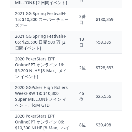
MILLION$ [2 日間イベント]
2021 GG Spring FestivalH-
3番
15: $10,300 スーパー チュー
$180,359
目
ズデー
2021 GG Spring FestivalH-
13
06: $25,500 日曜 500 万 [2
$58,385
日
日間イベント]
2020 PokerStars EPT
OnlineEPT オンライン 16:
2位
$728,633
$5,200 NLHE [8-Max、メイ
ン イベント]
2020 GGPoker High Rollers
WeekHRW 18: $10,300
46
$25,556
Super MILLION$ メイン イ
位
ベント、$5M GTD
2020 PokerStars EPT
OnlineEPT オンライン 06:
8位
$39,498
$10,300 NLHE [8-Max、ハイ