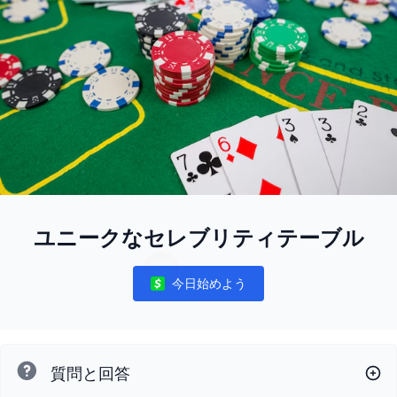
ユニークなセレブリティテーブル
今日始めよう
Notifications
質問と回答