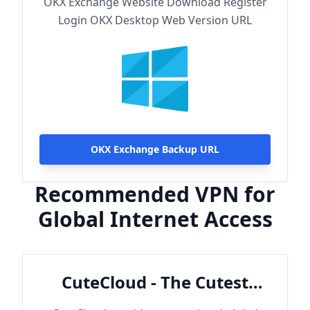
OKX Exchange Website Download Register
Login OKX Desktop Web Version URL
OKX Exchange Backup URL
Recommended VPN for
Global Internet Access
CuteCloud - The Cutest
Cloud