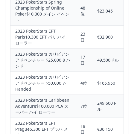
2023 PokerStars Spring
Championship of Online
48
$23,045
Poker$10,300 メイン イベン
位
ト
2023 PokerStars EPT
23
Paris10,300 EPT パリ ハイ
€32,900
日
ローラー
2023 PokerStars カリビアン
17
アドベンチャー $25,000 8 ハ
49,500ドル
日
ンド
2023 PokerStars カリビアン
アドベンチャー $50,000 7-
4位
$165,950
Handed
2023 PokerStars Caribbean
249,600ド
Adventure$100,000 PCA ス
7位
ル
ーパー ハイ ローラー
2022 PokerStars EPT
18
Prague5,300 EPT プラハ メ
€36,150
日