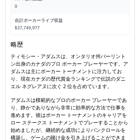
0
合計ポーカーライブ収益
$37,749,977
略歴
ティモシー・アダムスは、オンタリオ州バーリント
ン出身のカナダのプロ ポーカー プレーヤーです。ア
ダムスは主にポーカー トーナメントに注力してお
り、現在カナダの歴代賞金ランキングで伝説のダニ
エル ネグレアヌに次ぐ 2 位を占めています。
アダムスは模範的なプロのポーカー プレーヤーであ
り、静かでありながら非常に効率的な方法で仕事を
進めます。彼はポーカー トーナメントのキャリアを
ロー ステークス トーナメントでプレーすることから
始めましたが、継続的な成功によりバンクロールを
構築し、ゲームの賭け金を引き上げることができま