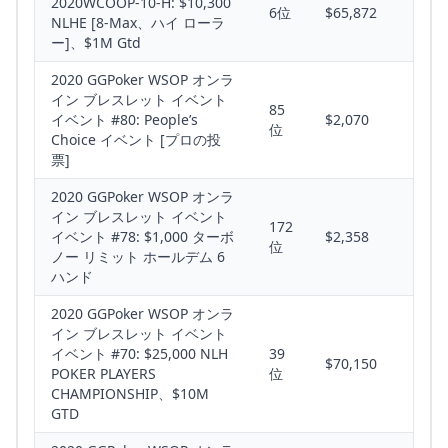
2020WCOOP-10-H: $10,300
6位
$65,872
NLHE [8-Max、ハイ ローラ
ー]、$1M Gtd
2020 GGPoker WSOP オンラ
イン ブレスレット イベント
85
イベント #80: People’s
$2,070
位
Choice イベント [プロの投
票]
2020 GGPoker WSOP オンラ
イン ブレスレット イベント
172
イベント #78: $1,000 ターボ
$2,358
位
ノー リミット ホールデム 6
ハンド
2020 GGPoker WSOP オンラ
イン ブレスレット イベント
イベント #70: $25,000 NLH
39
$70,150
POKER PLAYERS
位
CHAMPIONSHIP、$10M
GTD