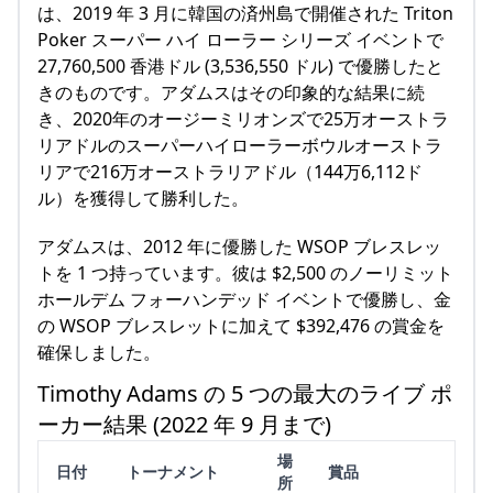
は、2019 年 3 月に韓国​​の済州島で開催された Triton
Poker スーパー ハイ ローラー シリーズ イベントで
27,760,500 香港ドル (3,536,550 ドル) で優勝したと
きのものです。アダムスはその印象的な結果に続
き、2020年のオージーミリオンズで25万オーストラ
リアドルのスーパーハイローラーボウルオーストラ
リアで216万オーストラリアドル（144万6,112ド
ル）を獲得して勝利した。
アダムスは、2012 年に優勝した WSOP ブレスレッ
トを 1 つ持っています。彼は $2,500 のノーリミット
ホールデム フォーハンデッド イベントで優勝し、金
の WSOP ブレスレットに加えて $392,476 の賞金を
確保しました。
Timothy Adams の 5 つの最大のライブ ポ
ーカー結果 (2022 年 9 月まで)
場
日付
トーナメント
賞品
所