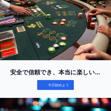
安全で信頼でき、本当に楽しい体
験
今日始めよう
Notifications