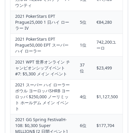
ウンティ
2021 PokerStars EPT
Prague25,000 1 日ハイ ロー
5位
€84,280
ラー IV
2021 PokerStars EPT
742,200ユ
Prague50,000 EPT スーパー
1位
ーロ
ハイ ローラー
2021 WPT 世界オンライン チ
37
ャンピオンシップイベント
$23,499
位
#7: $5,300 メイン イベント
2021 スーパー ハイ ローラー
ボウル ヨーロッパSHRB ヨー
ロッパ $250,000 ノーリミッ
4位
$1,127,500
ト ホールデム メイン イベン
ト
2021 GG Spring FestivalH-
108: $0,300 Super
6位
$177,704
MILLION$ [2 日間イベント]