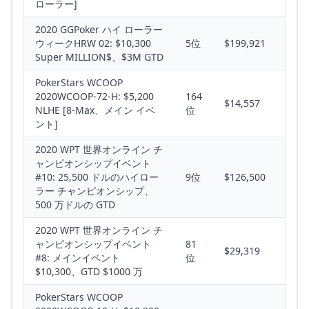
ローラー]
2020 GGPoker ハイ ローラー
ウィークHRW 02: $10,300
5位
$199,921
Super MILLION$、$3M GTD
PokerStars WCOOP
2020WCOOP-72-H: $5,200
164
$14,557
NLHE [8-Max、メイン イベ
位
ント]
2020 WPT 世界オンライン チ
ャンピオンシップイベント
#10: 25,500 ドルのハイロー
9位
$126,500
ラー チャンピオンシップ、
500 万ドルの GTD
2020 WPT 世界オンライン チ
ャンピオンシップイベント
81
$29,319
#8: メインイベント
位
$10,300、GTD $1000 万
PokerStars WCOOP