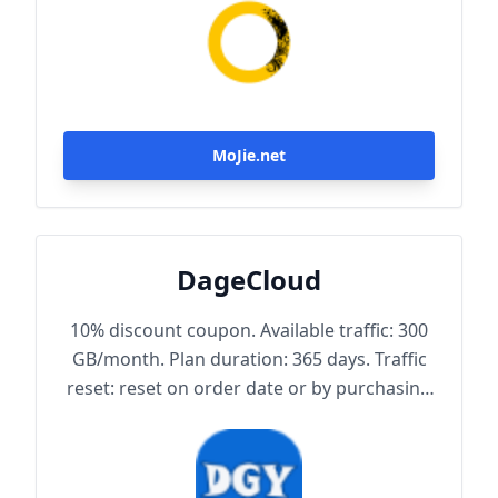
MoJie.net
DageCloud
10% discount coupon. Available traffic: 300
GB/month. Plan duration: 365 days. Traffic
reset: reset on order date or by purchasing
traffic package. Maximum achievable
bandwidth: 1000 Mbps. Node protocol:
Trojan.