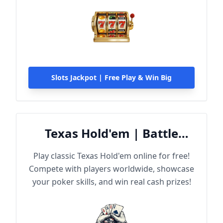
Slots Jackpot | Free Play & Win Big
Texas Hold'em | Battle
Online
Play classic Texas Hold'em online for free!
Compete with players worldwide, showcase
your poker skills, and win real cash prizes!