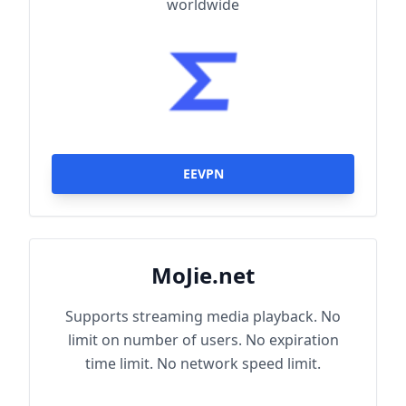
worldwide
EEVPN
MoJie.net
Supports streaming media playback. No
limit on number of users. No expiration
time limit. No network speed limit.