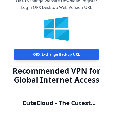
OKX Exchange Website Download Register
Login OKX Desktop Web Version URL
OKX Exchange Backup URL
Recommended VPN for
Global Internet Access
CuteCloud - The Cutest
Cloud