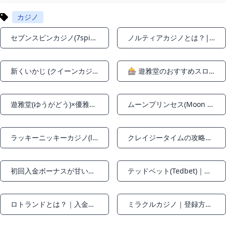
カジノ
セブンスピンカジノ(7spin)完全解説｜詳細情報と口コミ｜登録方法やボーナス、入金出金おすすめ カジノ
ノルティアカジノとは？| NORTIA CASINO 運命と幸運の女神 最新情報と詳細 | 入金不要ボーナス$20、登録から出金、評判や口コミ カジノ
Notifications
Notifications
新くいかじ (クイーンカジノ) パチンコの遊び方やレートは？
🎰 遊雅堂のおすすめスロットやライブカジノ10選！💥😄 勝ちやすいゲームや遊び方も解説 カジノ🃏
Notifications
Notifications
遊雅堂(ゆうがどう)×優雅堂 🎰 入金不要ボーナス3000円💰・登録から入金出金💸・口コミや評判 カジノ 🃏
ムーンプリンセス(Moon Princess)の攻略まとめ！遊び方・演出・確率・コツなど徹底解説！ カジノ
Notifications
Notifications
ラッキーニッキーカジノ(luckyniki)｜評判やボーナス、登録方法から入金出金手段まで完全解説 カジノ
クレイジータイムの攻略まとめ！稼げる賭け方・勝ち方や攻略・必勝法を徹底解説！ カジノ
Notifications
Notifications
初回入金ボーナスが甘いオンカジランキング｜賭け条件1倍や出金条件なし・攻略法も カジノ
テッドベット(Tedbet)｜入金不要ボーナス45ドル！登録から入金出金・評判や口コミ カジノ
Notifications
Notifications
ロトランドとは？｜入金不要ボーナス・登録から出金方法・評判や口コミ カジノ
ミラクルカジノ｜登録方法から入金出金・評判や口コミ、入金不要ボーナスは？ カジノ
Notifications
Notifications