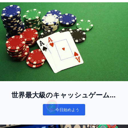
世界最大級のキャッシュゲームプ
レイヤーのレクリエーションプー
今日始めよう
ルに参加しよう
Notifications