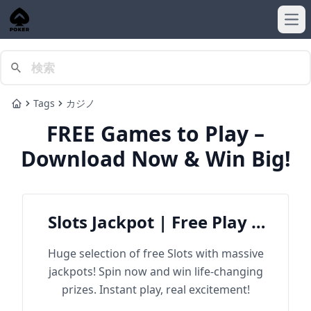
Ope
Tags
カジノ
Home
FREE Games to Play –
Download Now & Win Big!
Slots Jackpot | Free Play &
Win Big
Huge selection of free Slots with massive
jackpots! Spin now and win life-changing
prizes. Instant play, real excitement!