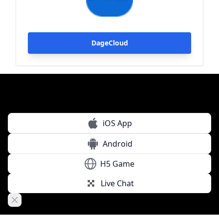
DageCloud
iOS App
Android
H5 Game
Live Chat
Close banner