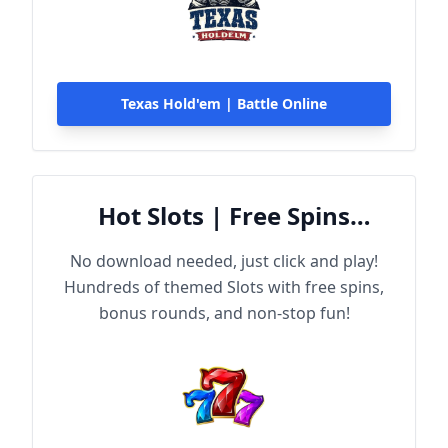
Texas Hold'em | Battle Online
Hot Slots | Free Spins
Online
No download needed, just click and play!
Hundreds of themed Slots with free spins,
bonus rounds, and non-stop fun!