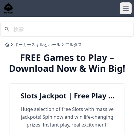
Ope
ポーカースキルとルール
アルタス
Home
FREE Games to Play –
Download Now & Win Big!
Slots Jackpot | Free Play &
Win Big
Huge selection of free Slots with massive
jackpots! Spin now and win life-changing
prizes. Instant play, real excitement!