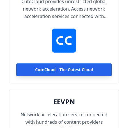
CuteCloud provides unrestricted global
network acceleration. Access network
acceleration services connected with
hundreds of content providers worldwide.
With up to 2000Mbps single-line access
capacity and 1000+ high-speed servers
globally, enjoy fast and stable connections
anytime, anywhere.
CuteCloud - The Cutest Cloud
EEVPN
Network acceleration service connected
with hundreds of content providers