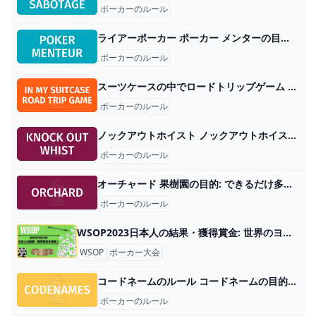
ポーカーのルール
ライアーポーカー ポーカー メンターの目的: ポーカー メンターの目的は、最初に負けるプレイヤーにならないことです。 プレイ人数: 2 ～ 8 人 素材: 標準的な 52 枚のカード デッキ、ジョーカー 2 枚、スコアを維持する方法、平らな表面。 ゲームの種類: ブラフ ポーカー カード ゲーム 対象者: 大人 ポーカーメンターの概要 Poker Menteur は、2 ～ 8 人のプレーヤー向けのブラフのポーカー カード ゲームです。ゲームの目的は敗者にならないことです。
ポーカーのルール
スーツケースの中でロードトリップゲーム イン マイ スーツケースの目的: イン マイ スーツケースの目的は、プレイヤーがアルファベットに沿ってできる限り遠くまで到達することです。 プレイヤー数: 2 人以上 材料: 材料は必要ありません ゲームの種類: ロードトリップパーティーゲーム 対象年齢: 8 歳以上 スーツケース内の概要 In My Suitecase はすぐに手に負えなくなる可能性があるゲームです。旅行中にたくさんの笑いが生まれます。ゲームは現実的なものでも空想的なものでも構いません。プレーヤーは、グループ内で順番に、スーツケースの中に持っているアイテムを述べなければなりません。キャッチ？項目はアルファベット順に並べる必要があります。
ポーカーのルール
ノックアウトホイスト ノックアウトホイストの目的: ノックアウトホイストの目的は、ゲームの最後のトリックに勝つか、最後に生き残るプレイヤーになることです。 プレイ人数: 2 ～ 7 人 素材: 52 枚のカードの標準的なデッキ、スコアを維持する方法、および平らな表面。 ゲームの種類: トリックテイキング カード ゲーム 対象者: すべての年齢層 ノックアウトホイストの概要 Knock Out Whist は 2 ～ 7 人のプレイヤー向けのトリックテイキング ゲームです。ゲームの目標は、最後に残ったプレイヤーになるか、ゲームの最後のトリックに勝つことです。ゲームは 7 ラウンド続き、最後のラウンドにトリックが 1 つだけ含まれるまで、配られる各ハンドは 6 段階に減ります。
ポーカーのルール
オーチャード 果樹園の目的: できるだけ多くの果物を収穫する プレイ人数: 1 人 カードの数: 果樹園カード 9 枚、赤い D6 ダイス 5 つ、黄色の D6 ダイス 5 つ、紫の D6 ダイス 5 つ、トークン 2 つ ゲームの種類: ソリティア プリント アンド プレイ カード ゲーム 対象者: 14 歳以上 果樹園の紹介 オーチャードは、プレイヤーがカードとサイコロを配置してできるだけ多くの果物を収穫しようとするプリントアンドプレイのソリティア カード ゲームです。カードは、少なくとも 1 つの木がすでにテーブル上にある同じ色の木と重なるように、水平または垂直に配置されます。プレイヤーがこれに成功するたびに、その木のダイス値が増加し、より多くの果物が収穫されます。目標は、ゲームが終了するまでにできるだけ多くの果物を収穫することです。
ポーカーのルール
WSOP2023日本人の結果・獲得賞金: 世界のヨコサワさんの成績は？ 世界のヨコサワさんはWSOPで結果を残してきたのでしょうか？WSOP 2023では、大熱狂の中多くの日本人が参加し結果を残してきました。 近年、日本でもオンラインポーカーの人気が高まっており、ポーカーに興味を持ち始めたという方も多いと思います。 WSOPってなに？と思う方は、下記記事に記載してあるため、こちらをご覧ください。
WSOP
ポーカー大会
コードネームのルール コードネームの目的: チームが最初にすべての手がかりを推測すること。 プレイヤー数: 4 ～ 8 人 素材: 青と赤のエージェント カード 8 枚、青と赤の二重スパイ カード 1 枚、黒の暗殺者カード 1 枚、白の民間人カード 7 枚、両面コードネーム カードとキー カード。 ゲームの種類: カードゲーム 対象者: 大人および 14 歳以上の子供向け コード名の概要 この投稿には、さまざまな製品のパートナー リンクがいくつか含まれています。
ポーカーのルール