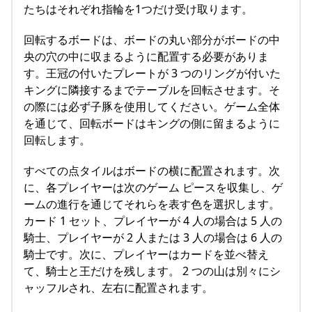
たちはそれぞれ指輪を1つだけ受け取ります。
回転するボードは、ボードの丸い部分がボードの中
央の穴の中に収まるように配置する必要がありま
す。王冠の付いたプレートが 3 つのリングが付いた
キングに隣接するまでテーブルを回転させます。そ
の際には必ず子豚を使用してください。ゲーム全体
を通じて、回転ボードはキングの側に留まるように
回転します。
すべての点タイルはボードの横に配置されます。次
に、各プレイヤーは次のゲーム ピースを収集し、ゲ
ームの進行を通じてそれらを表す色を選択します。
カード 1 セット、プレイヤーが 4 人の場合は 5 人の
騎士、プレイヤーが 2 人または 3 人の場合は 6 人の
騎士です。次に、プレイヤーはカードを並べ替え
て、騎士と王だけを残します。 2 つの山は別々にシ
ャッフルされ、左右に配置されます。