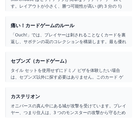
す。レイアウトが小さく、勝つ可能性が高い (約 3 分の 1)
ため、このゲームは楽しい暇つぶし方法です。
痛い！カードゲームのルール
「Ouch!」では、プレイヤーは刺されることなくカードを裏
返し、サボテンの花のコレクションを構築します。最も優れ
た花のコレクションが優勝します!
セブンズ（カードゲーム）
タイル セットを使用せずにドミノ ピザを体験したい場合
は、セブンズ以外に探す必要はありません。このカード ゲ
ームでは、プレイヤーはランクやスーツに応じて、拡大し続
けるレイアウトにカードを配置することに挑戦します。最初
カステリオン
にすべてのカードをなくしたプレイヤーが勝ちです。
オニバースの真ん中にある城が攻撃を受けています。プレイ
ヤー、つまり住人は、3 つのモンスターの攻撃から守るため
に城の防御を強化する必要があります。誰もが特別な力を持
っていますが、城の壁の中に裏切り者が見つかります。プレ
イヤーたちはこれから始まる戦いに立ち向かうことができる