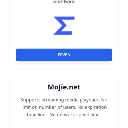
worldwide
EEVPN
MoJie.net
Supports streaming media playback. No
limit on number of users. No expiration
time limit. No network speed limit.