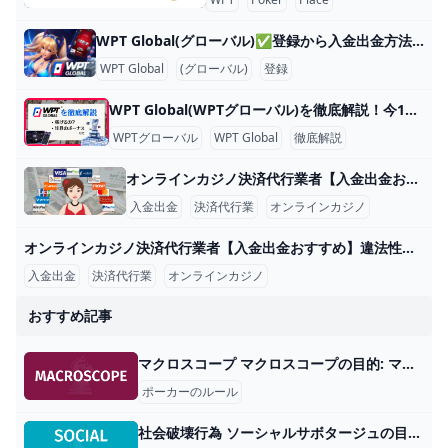
WPT Global(グローバル)✅登録から入金出金方法まで徹底解説 😄 WPT Global(WPTグローバル)は世界三大ポーカー大会WPT(ワールドポーカーツアー)の公式アプリとして2021年に設立しました。世界中で今最も注目を集めている最新のNo1オンラインポーカー おすすめアプリです。
WPT Global
(グローバル)
登録
WPT Global(WPTグローバル)を徹底解説！今1番アツいアプリはこれ WPT Global(WPTグローバル)は世界3大ポーカー大会の1つであるWPT(ワールドポーカーツアー)の公式のオンラインポーカーアプリです。 この記事ではこれからWPT Globalを始める人でも失敗しない登録方法や気になるボーナスの詳細を紹介します。
WPTグローバル
WPT Global
徹底解説
オンラインカジノ決済代行業者【入金出金おすすめ】違法性は？ オンラインカジノの決済代行業者とは、オンラインカジノに入金や出金をする際に、その間に入ってくれるサービスのことです。 2023年9月27日に日本初となるオンラインカジノ決済代行会社SumoPayが客側の常習賭博をほう助したとして摘発されました。これは決済代行会社が日本国内で運営されていた事が違法となっています。
入金出金
決済代行業
オンラインカジノ
オンラインカジノ決済代行業者【入金出金おすすめ】違法性は？ オンラインカジノの決済代行業者とは、オンラインカジノに入金や出金をする際に、その間に入ってくれるサービスのことです。 2023年9月27日に日本初となるオンラインカジノ決済代行会社SumoPayが客側の常習賭博をほう助したとして摘発されました。これは決済代行会社が日本国内で運営されていた事が違法となっています。
入金出金
決済代行業
オンラインカジノ
おすすめ記事
マクロスコープ マクロスコープの目的: マクロスコープの目的は、ゲーム終了時に最も多くの勝利ポイント クリスタルを獲得したプレイヤーになることです。 プレイ人数: 2 ～ 6 人 材料: ゲームラウンドトラッカー 1 個、マーカー 1 個、ダイス 2 個、両面絵カード 200 枚、トークン 12 個、青 VP クリスタル 10 個、黄色 VP クリスタル 54 個、および説明書。 ゲームの種類: サイコロ転がしゲーム 対象年齢: 8 歳以上 マクロスコープの概要 マクロスコープでは、学生は全体像のほんの一部しか提供されないまま、全体像を推測しようとします。プレイヤーはサイコロを振るときに、取り除くことができるトークンの数を決定し、絵の一部にアクセスできるようにします。プレイヤーが画像を正しく推測すると、推測する前に削除しなければならなかったトークンの数に応じてポイントが与えられます。
ポーカーのルール
社会破壊行為 ソーシャルサボタージュの目的: ソーシャルサボタージュの目的は、割り当てられたポイント値に最初に到達するプレイヤーになることです。 プレイ人数: 3 人以上 材料: 500 枚のトランプ、ゲームのルール、および代替ルール ゲームの種類: パーティー カード ゲーム 対象者: 17 歳以上 社会破壊行為の概要 あなたはソーシャルメディアの第一人者ですか?もしそうなら、これはあなたに合ったゲームではありません!テキストメッセージから Facebook まで、ソーシャル メディアを妨害する準備をしてください。このゲームには侵入に制限がありません。興味深い返信や混乱したコメントに備えてください。