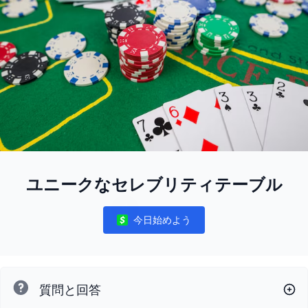
ユニークなセレブリティテーブル
今日始めよう
Notifications
質問と回答