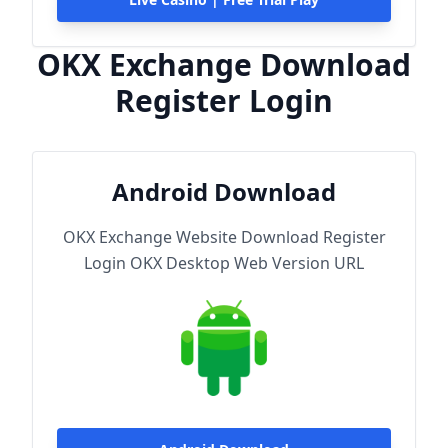
OKX Exchange Download
Register Login
Android Download
OKX Exchange Website Download Register
Login OKX Desktop Web Version URL