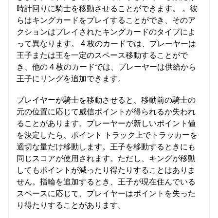
時計回りに騎士を移動させることができます。 。彼
らはキングカードをプレイすることができ、そのア
クションはプレイされたキングカードのタイプによ
って異なります。 4 枚のカードでは、プレーヤーは
王子または王を一定のスペース移動することがで
き、他の 4 枚のカードでは、プレーヤーは供給から
王子にリングを追加できます。
プレイヤーが騎士を移動させると、移動前の騎士の
元の位置に応じて威信ポイントが得られるか失われ
ることがあります。プレーヤーが新しいポイント値
を決定したら、ポイント トラック上でトラッカーを
適切な量だけ移動します。王子を移動するときにも
同じスコアが使用されます。ただし、キングが移動
してもポイントが減ったり得たりすることはありま
せん。指輪を追加するとき、王子が現在住んでいる
スペースに応じて、プレイヤーはポイントを失った
り得たりすることがあります。