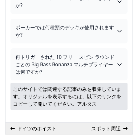
か?
ポーカーでは何種類のデッキが使用されます
か?
再トリガーされた 10 フリー スピン ラウンド
ごとの Big Bass Bonanza マルチプライヤー
は何ですか?
このサイトでは関連する記事のみを収集していま
す。オリジナルを表示するには、以下のリンクを
コピーして開いてください。
アルタス
ドイツのホイスト
スポット周辺