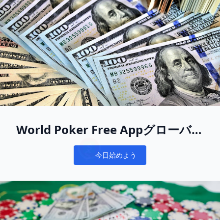
World Poker Free Appグローバル
をあなたの新しいオンラインポー
今日始めよう
カーホームにしよう
Notifications