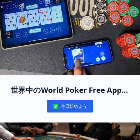
世界中のWorld Poker Free Appラ
イブイベントに参加するチャンス
今日始めよう
を掴もう
Notifications