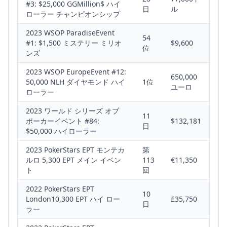
#3: $25,000 GGMillion$ ハイ
日
ル
ローラー チャンピオンシップ
2023 WSOP ParadiseEvent
54
#1: $1,500 ミステリー ミリオ
$9,600
位
ンズ
2023 WSOP EuropeEvent #12:
650,000
50,000 NLH ダイヤモンド ハイ
1位
ユーロ
ローラー
2023 ワールド シリーズ オブ
11
ポーカーイベント #84:
$132,181
日
$50,000 ハイローラー
2023 PokerStars EPT モンテカ
第
ルロ 5,300 EPT メイン イベン
113
€11,350
ト
回
2022 PokerStars EPT
10
London10,300 EPT ハイ ロー
£35,750
日
ラー