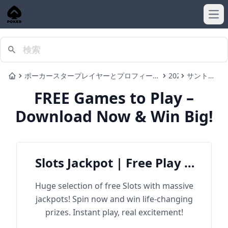
Ope
ポーカースタープレイヤーとプロフィー
202312
サントシ
Home
ル、グローバルポーカーインデックス、お
ュ・スヴ
FREE Games to Play –
よびWPT勝利回数
ァルナ
Download Now & Win Big!
Slots Jackpot | Free Play &
Win Big
Huge selection of free Slots with massive
jackpots! Spin now and win life-changing
prizes. Instant play, real excitement!