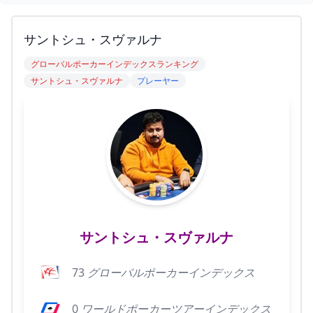
サントシュ・スヴァルナ
グローバルポーカーインデックスランキング
サントシュ・スヴァルナ
プレーヤー
サントシュ・スヴァルナ
73
グローバルポーカーインデックス
0
ワールドポーカーツアーインデックス