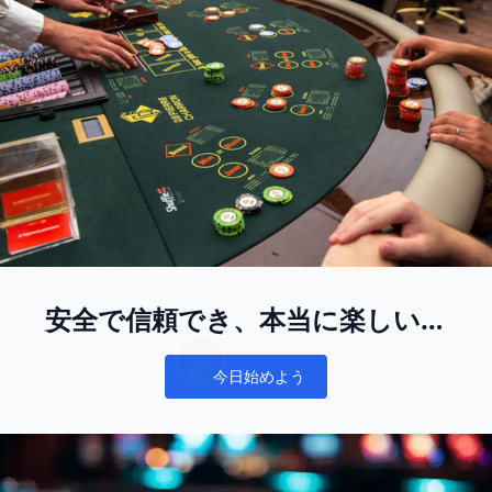
安全で信頼でき、本当に楽しい体
験
今日始めよう
Notifications