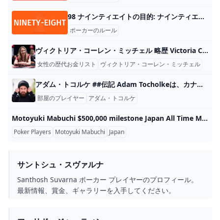
98 ナインティエイトの目的: ナインティエイトの目的は、負けたプレイヤーにならないことです。 プレイ人数: 2 人以上 素材: 52 枚のカードからなる標準デッキ、平らな表面。 ゲームの種類: カード ゲームの追加 対象者: 大人 98 の概要 Ninety-Eight は 2 人以上のプレイヤー向けの追加カード ゲームです。ゲームの目標は、捨て札が 98 を超えないようにすることです。
ポーカーのルール
ヴィクトリア・コーレン・ミッチェル 略歴 Victoria Coren Mitchell はイギリスのテレビ司会者であり、元プロのポーカー プレーヤーです。彼女は 2006 年の EPT ロンドン メイン イベントで優勝し、ヨーロピアン ポーカー ツアー タイトルを獲得した初の女性でした。 彼女は、2014 年の EPT サンレモ メイン イベントで優勝した後、男女を問わずヨーロピアン ポーカー ツアーで 2 つのタイトルを獲得した最初のプレイヤーでもありました。2019 年にはベラルーシのミカライ ポバルも彼女に加わり、その偉業を達成しました。 「起きているのかどうかすら自信がありません」と彼女は当時 PokerNews に語った。 「こんなことが起こるなんて信じられない！」 Coren Mitchell は 2008 年に Team PokerStars に参加しましたが、サイトがオンライン カジノ ゲームを導入した後、6 年後に最終的に退社しました。 ポーカーを辞めて以来、コーレン ミッチェルは英国のテレビで人気のクイズ番組「オンリー コネクト」を紹介しています。
女性の歴代お金リスト
ヴィクトリア・コーレン・ミッチェル
アダム・トコルケ ##伝記 Adam Tocholkeは、カナダのポーカープレーヤーであり、888Poker StreamTeamの元メンバーです。 カナダのオンタリオ州に位置するTocholkeは、Spotifyに5,000万件以上のストリームを備えた成功した音楽プロデューサーです。 続きを読む：888Poker StreamTeamの5人の新しいメンバーの紹介 「私のお気に入りのポーカールームがますますライブストリーミングスペースに入ることが大好きです」とトコルケは言いました。 「ポーカーはライブを見るのがとても楽しいです。そして、Twitchは、プレイヤーとコミュニティの関係を抱くのに最適なプラットフォームです。」 Twitch Channel：Twitch.tv/iameklo
部屋のプレイヤー
アダム・トコルケ
Motoyuki Mabuchi $500,000 milestone Japan All Time Money List 20th All Time Money List Current Rank 4,038th All Time Money List Best Rank 1,063rd Popularity Ranking 1,284th
Poker Players
Motoyuki Mabuchi
Japan
サントシュ・スヴァルナ
Santhosh Suvarna ポーカー プレイヤーのプロフィール。
最新情報、賞金、ギャラリーを入手してください。