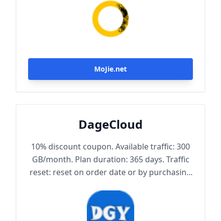
MoJie.net
DageCloud
10% discount coupon. Available traffic: 300
GB/month. Plan duration: 365 days. Traffic
reset: reset on order date or by purchasing
traffic package. Maximum achievable
bandwidth: 1000 Mbps. Node protocol:
Trojan.