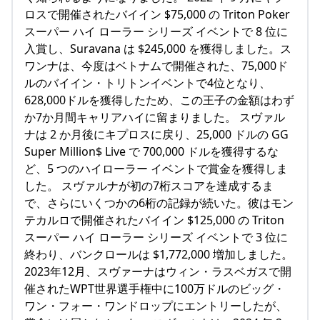
ロスで開催されたバイイン $75,000 の Triton Poker
スーパー ハイ ローラー シリーズ イベントで 8 位に
入賞し、Suravana は $245,000 を獲得しました。ス
ワンナは、今度はベトナムで開催された、75,000ド
ルのバイイン・トリトンイベントで4位となり、
628,000ドルを獲得したため、この王子の金額はわず
か7か月間キャリアハイに留まりました。 スヴァル
ナは 2 か月後にキプロスに戻り、25,000 ドルの GG
Super Million$ Live で 700,000 ドルを獲得するな
ど、5 つのハイローラー イベントで賞金を獲得しま
した。 スヴァルナが初の7桁スコアを達成するま
で、さらにいくつかの6桁の記録が続いた。彼はモン
テカルロで開催されたバイイン $125,000 の Triton
スーパー ハイ ローラー シリーズ イベントで 3 位に
終わり、バンクロールは $1,772,000 増加しました。
2023年12月、スヴァーナはウィン・ラスベガスで開
催されたWPT世界選手権中に100万ドルのビッグ・
ワン・フォー・ワンドロップにエントリーしたが、