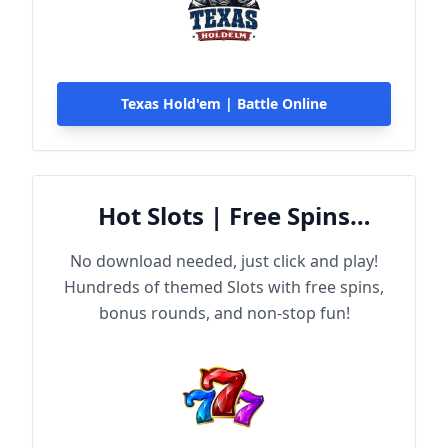
Texas Hold'em | Battle Online
Hot Slots | Free Spins
Online
No download needed, just click and play!
Hundreds of themed Slots with free spins,
bonus rounds, and non-stop fun!