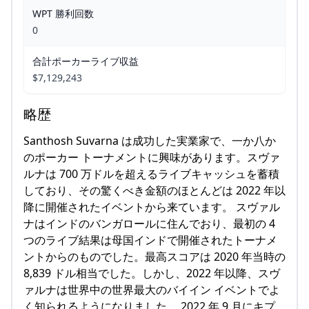
WPT 勝利回数
0
合計ポーカーライブ収益
$7,129,243
略歴
Santhosh Suvarna は成功した実業家で、一か八か
のポーカー トーナメントに興味があります。スヴァ
ルナは 700 万ドルを超えるライブキャッシュを蓄積
しており、その驚くべき金額のほとんどは 2022 年以
降に開催されたイベントから来ています。 スヴァル
ナはインドのバンガロールに住んでおり、最初の 4
つのライブ結果は母国インドで開催されたトーナメ
ントからのものでした。最高スコアは 2020 年当時の
8,839 ドル相当でした。しかし、2022 年以降、スヴ
ァルナは世界中の世界最大のバイイン イベントでよ
く知られるようになりました。 2022 年 9 月にキプ