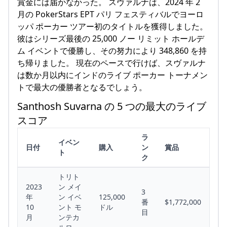
賞金には届かなかった。 スヴァルナは、2024 年 2
月の PokerStars EPT パリ フェスティバルでヨーロ
ッパ ポーカー ツアー初のタイトルを獲得しました。
彼はシリーズ最後の 25,000 ノー リミット ホールデ
ム イベントで優勝し、その努力により 348,860 を持
ち帰りました。 現在のペースで行けば、スヴァルナ
は数か月以内にインドのライブ ポーカー トーナメン
トで最大の優勝者となるでしょう。
Santhosh Suvarna の 5 つの最大のライブ
スコア
ラ
イベン
日付
購入
ン
賞品
ト
ク
トリト
2023
ン メイ
3
年
ン イベ
125,000
番
$1,772,000
10
ント モ
ドル
目
月
ンテカ