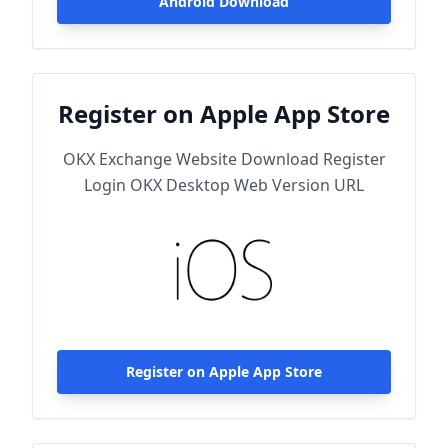
Android Download
Register on Apple App Store
OKX Exchange Website Download Register
Login OKX Desktop Web Version URL
Register on Apple App Store