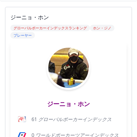
ジーニョ・ホン
グローバルポーカーインデックスランキング
ホン・ジノ
プレーヤー
ジーニョ・ホン
61
グローバルポーカーインデックス
0
ワールドポーカーツアーインデックス