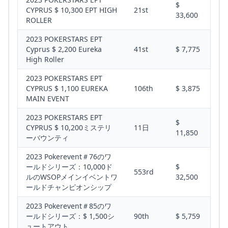
$
CYPRUS $ 10,300 EPT HIGH
21st
33,600
ROLLER
2023 POKERSTARS EPT
Cyprus $ 2,200 Eureka
41st
$ 7,775
High Roller
2023 POKERSTARS EPT
CYPRUS $ 1,100 EUREKA
106th
$ 3,875
MAIN EVENT
2023 POKERSTARS EPT
$
CYPRUS $ 10,200ミステリ
11日
11,850
ーバウンティ
2023 Pokerevent＃76のワ
ールドシリーズ：10,000ド
$
553rd
ルのWSOPメインイベントワ
32,500
ールドチャンピオンシップ
2023 Pokerevent＃85のワ
ールドシリーズ：$ 1,500シ
90th
$ 5,759
ュートアウト