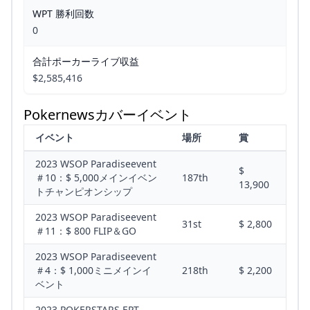
WPT 勝利回数
0
合計ポーカーライブ収益
$2,585,416
Pokernewsカバーイベント
イベント
場所
賞
2023 WSOP Paradiseevent
$
＃10：$ 5,000メインイベン
187th
13,900
トチャンピオンシップ
2023 WSOP Paradiseevent
31st
$ 2,800
＃11：$ 800 FLIP＆GO
2023 WSOP Paradiseevent
＃4：$ 1,000ミニメインイ
218th
$ 2,200
ベント
2023 POKERSTARS EPT