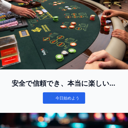
安全で信頼でき、本当に楽しい体
験
今日始めよう
Notifications