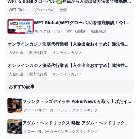
WPT Global(グローバル)✅登録から入金出金方法まで徹底解説 😄 WPT Global(WPTグローバル)は世界三大ポーカー大会WPT(ワールドポーカーツアー)の公式アプリとして2021年に設立しました。世界中で今最も注目を集めている最新のNo1オンラインポーカー おすすめアプリです。
WPT Global
(グローバル)
登録
WPT Global(WPTグローバル)を徹底解説！今1番アツいアプリはこれ WPT Global(WPTグローバル)は世界3大ポーカー大会の1つであるWPT(ワールドポーカーツアー)の公式のオンラインポーカーアプリです。 この記事ではこれからWPT Globalを始める人でも失敗しない登録方法や気になるボーナスの詳細を紹介します。
WPTグローバル
WPT Global
徹底解説
オンラインカジノ決済代行業者【入金出金おすすめ】違法性は？ オンラインカジノの決済代行業者とは、オンラインカジノに入金や出金をする際に、その間に入ってくれるサービスのことです。 2023年9月27日に日本初となるオンラインカジノ決済代行会社SumoPayが客側の常習賭博をほう助したとして摘発されました。これは決済代行会社が日本国内で運営されていた事が違法となっています。
入金出金
決済代行業
オンラインカジノ
オンラインカジノ決済代行業者【入金出金おすすめ】違法性は？ オンラインカジノの決済代行業者とは、オンラインカジノに入金や出金をする際に、その間に入ってくれるサービスのことです。 2023年9月27日に日本初となるオンラインカジノ決済代行会社SumoPayが客側の常習賭博をほう助したとして摘発されました。これは決済代行会社が日本国内で運営されていた事が違法となっています。
入金出金
決済代行業
オンラインカジノ
おすすめ記事
フランク・ラゴディッチ PokerNews が取り上げたイベント イベント 場所 賞品 2024 PokerStars EPT Paris5,300 EPT メイン イベント 159位 €11,400 2023 WSOP ParadiseEvent #10: $5,000 メイン イベント チャンピオンシップ 34日 $58,300 2023 NAPT ラスベガス$5,300 NAPT ハイローラー 18日 $9,320 2023 NAPT ラスベガス $1,650 メイン イベント 105位 $3,430 2023 PokerStars EPT Barcelona5,300 EPT メイン イベント 78位 €20,550 2023 PokerStars EPT Barcelona1,100 Estrellas ポーカー ツアー メイン イベント 645位 €2,630 2023 ワールド シリーズ オブ ポーカーイベント #90: $10,000 6 ハンド ノーリミット ホールデム チャンピオンシップ 16日 $51,951 2023 ワールド シリーズ オブ ポーカーイベント #49: $1,500 スーパー ターボ報奨金 9位 $23,978 2023 BetMGM ポーカー チャンピオンシップ$3,500 メイン イベント 第124回 $5,155 2023 ワールド シリーズ オブ ポーカーオンライン イベント #4: $600 ノーリミット ホールデム ウルトラ ディープスタック 158位 $1,788 2023 ワールド シリーズ オブ ポーカーイベント #4: トーナメント オブ チャンピオン 15日 7,800ドル 2023 ワールド シリーズ オブ ポーカーイベント #3: $1,000 ミステリー ミリオンズ 1578位 $1,424 2022 RGPS クリーブランド $800 メイン イベント 26日 $2,845 2022 ワールド シリーズ オブ ポーカーイベント #88: $1,000 スーパー ターボ ノーリミット ホールデム 76位 $2,590 2022 ワールド シリーズ オブ ポーカーオンライン $500 ノーリミット ホールデム ディープスタック 250位 $876 2022 PokerNews カップ Golden NuggetPokerNews カップ 第113回 $2,210 2022 ワールド シリーズ オブ ポーカーイベント #53: $5,000 混合ノーリミット ホールデム/ポット リミット オマハ 37位 $16,827 2022 ワールド シリーズ オブ PokerOnline $1,000 PLO 6-Max 31日 $3,279 2022 ワールド シリーズ オブ ポーカーイベント #21: $1,500 モンスター スタック ノーリミット ホールデム 25日 $38,231 2022 ワールド シリーズ オブ ポーカーイベント #11: $600 ノーリミット ホールデム ディープスタック 第849回 $960 2022 MSPT クリーブランド $1,110 メイン イベント 95位 $2,111 2021 ワールド シリーズ オブ ポーカーイベント #81: $800 ノーリミット ホールデム ディープスタック 75位 $2,578 2021 ワールド シリーズ オブ ポーカーイベント #76: $10,000 スーパー ターボ バウンティ 19日 $13,566 2021 ワールド シリーズ オブ ポーカーイベント #43: $1,000 ダブル スタック 5位 $123,710 2020 ミッドステート ポーカー ツアー ベネチアン $1,600 メイン イベントMSPT ベネチアン $1,600 メイン イベント 66位 $5,315 2020 ミッドウェイ ポーカー ツアー シカゴミッドウェイ ポーカー ツアー シカゴ $1,100 メイン イベント 10日 $5,290 2019 ワールド シリーズ オブ ポーカーイベント #12: $1,000 ノーリミット ホールデム スーパー ターボ バウンティ 337位 1,000ドル 2019 ハートランド ポーカー ツアー ハリウッド カジノ コロンバスメイン イベント 58位 $3,067 Run It Up Reno VIII$1,100 木曜スリラ 6位 $4,310
グローバルポーカーインデックスランキング
フランク・ラゴディ
アダム・ヘンドリックス 略歴 アダム・ヘンドリックスはアメリカのポーカープレイヤーで、生涯収入は290万ドルを超えています。 ヘンドリックスのキャリアで最高の賞金は2019年8月に得られ、EPTバルセロナ・ナショナルで38万4,231ドルで2位となった。 そのキャリアの中で、彼はポーカー マスターズと US ポーカー オープンの両方でタイトルを獲得しました。 2022 年の US ポーカー オープンでジョナサン リトルをヘッズアップで破り、211,200 ドルを獲得しました。
グローバルポーカーインデックスランキング
アダム・ヘンドリッ