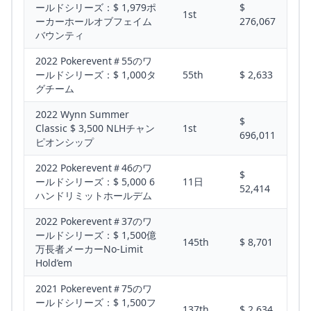
ールドシリーズ：$ 1,979ポ
$
1st
ーカーホールオブフェイム
276,067
バウンティ
2022 Pokerevent＃55のワ
ールドシリーズ：$ 1,000タ
55th
$ 2,633
グチーム
2022 Wynn Summer
$
Classic $ 3,500 NLHチャン
1st
696,011
ピオンシップ
2022 Pokerevent＃46のワ
$
ールドシリーズ：$ 5,000 6
11日
52,414
ハンドリミットホールデム
2022 Pokerevent＃37のワ
ールドシリーズ：$ 1,500億
145th
$ 8,701
万長者メーカーNo-Limit
Hold’em
2021 Pokerevent＃75のワ
ールドシリーズ：$ 1,500フ
137th
$ 2,634