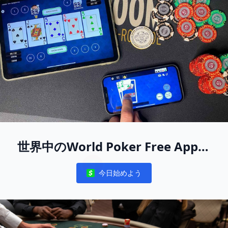
世界中のWorld Poker Free Appラ
イブイベントに参加するチャンス
今日始めよう
を掴もう
Notifications