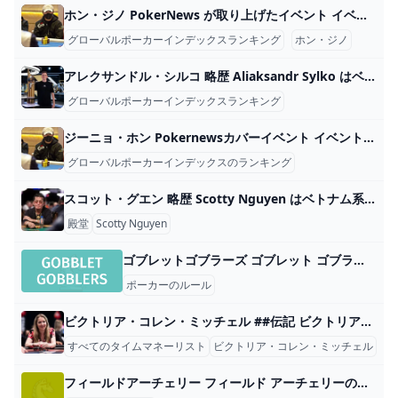
ホン・ジノ PokerNews が取り上げたイベント イベント 場所 賞品 2023 WSOP ParadiseEvent #10: $5,000 メイン イベント チャンピオンシップ 187位 $13,900 2023 WSOP ParadiseEvent #11: $800 フリップ アンド ゴー 31日 $2,800 2023 WSOP ParadiseEvent #4: $1,000 ミニ メイン イベント 218位 $2,200 2023 PokerStars EPT キプロス$10,300 EPT ハイ ローラー 21日 33,600ドル 2023 PokerStars EPT キプロス$2,200 エウレカ ハイ ローラー 41位 $7,775 2023 PokerStars EPT キプロス$1,100 エウレカ メイン イベント 106位 $3,875 2023 PokerStars EPT キプロス $10,200 ミステリー報奨金 11日 $11,850 2023 ワールド シリーズ オブ ポーカーイベント #76: $10,000 WSOP メイン イベント ワールド チャンピオンシップ 553位 32,500ドル 2023 ワールド シリーズ オブ ポーカーイベント #85: $1,500 シュートアウト 90位 $5,759 2023 ワールド シリーズ オブ ポーカーイベント #72: $10,000 スーパー ターボ報奨金 29日 $24,258 2023 ワールド シリーズ オブ ポーカーイベント #44: $3,000 ノーリミット ホールデム 208位 $5,253 2023 ワールド シリーズ オブ ポーカーイベント #12: $5,000 ノーリミット ホールデム フリーズアウト 4位 $208,158 2023 ワールド シリーズ オブ ポーカーイベント #3: $1,000 ミステリー ミリオンズ 1252位 $1,684 2022 PokerStars EPT London2,200 UKIPT ハイ ローラー 31日 £6,400 2022 ワールド シリーズ オブ ポーカーイベント #76: $1,979 ポーカー殿堂賞金 1位 $276,067 2022 ワールド シリーズ オブ ポーカーイベント #55: $1,000 タッグ チーム 55位 $2,633 2022 ウィン サマー クラシック $3,500 NLH チャンピオンシップ 1位 $696,011 2022 ワールド シリーズ オブ ポーカーイベント #46: $5,000 6 ハンド ノーリミット ホールデム 11日 $52,414 2022 ワールド シリーズ オブ ポーカーイベント #37: $1,500 MILLIONAIRE MAKER ノーリミット ホールデム 第145回 $8,701 2021 ワールド シリーズ オブ ポーカーイベント #75: $1,500 フリーズアウト ノーリミット ホールデム 137位 $2,634 2021 ワールド シリーズ オブ ポーカーイベント #55: $400 コロッサス 699番目 910ドル 2021 ワールド シリーズ オブ ポーカーイベント #4: $500 ザ リユニオン ノーリミット ホールデム 675位 $2,085 2021 GGPoker WSOP オンライン ブレスレット イベントイベント #5: $315 バウンティ ノーリミット ホールデム ディープスタック 93位 $902 2021 GGPoker WSOP オンライン ブレスレット イベントイベント #6: $200 FLIP & GO NO-Limit Hold’em Go ステージ、$1M GTD 200位 $1,632 2021 GGPoker WSOP オンライン ブレスレット イベントイベント #1: $50 ザ リターン NLH 最終日、$1M GTD 76位 $1,805 2020 GGPoker WSOP オンライン ブレスレット イベントイベント #78: $1,000 ターボ ノー リミット ホールデム 6 ハンド 137位 $2,638 2020 GGPoker WSOP オンライン ブレスレット イベントイベント #76: $400 フォーティ スタック ノー リミット ホールデム 477位 $960 2020 GGPoker WSOP オンライン ブレスレット イベントイベント #69: $1,500 マラソン ノー リミット ホールデム 第124回 $3,776 2020 GGPoker WSOP オンライン ブレスレット イベントイベント #68: $500 ディープスタック ノーリミット ホールデム 第130回 $1,475 2020 GGPoker WSOP オンライン ブレスレット イベントイベント #65: $600 ノー リミット ホールデム ディープスタック チャンピオンシップ 284位 $1,592 2020 GGPoker WSOP オンライン ブレスレット イベントイベント #64: $840 ターボ バウンティ ノー リミット ホールデム 68位 $1,804 2020 GGPoker WSOP オンライン ブレスレット イベントイベント #59: $2,500 ダブル スタック ノー リミット ホールデム 97位 $6,411 2020 GGPoker WSOP オンライン ブレスレット イベントイベント #57: $150 GGMasters WSOP Edition フリーズアウト、$1M GTD 322位 $654 2019 PokerStars EPT プラハ2,200 EPT ナショナル ハイ ローラー 108位 €3,890 2019 PokerStars APPT Manila65,000 APPT メイン イベント 37位 231,500 ペソ
グローバルポーカーインデックスランキング
ホン・ジノ
アレクサンドル・シルコ 略歴 Aliaksandr Sylko はベラルーシのポーカー プレーヤーで、2023 PokerStars Players NL ホールデム チャンピオンシップで $3,121,838 を獲得しました。 彼はドイツのマックス・メンゼル（2位 - 2,859,990ドル）、ブラジルのフィリップ・ピザーリ（3位 - 2,524,871ドル）とスリーハンド契約を結んだ。 シルコはファイナルテーブルまでの4日間の旅はほとんど順調だったと述べたが、最後から2日目ははるかに困難だったことが判明した。 サム・グラフトンともう一人のイギリス人プレイヤーに対して非常に厳しい場面がいくつかありましたが、簡単ではなかった4回のヒーローフォールドを決めました。 PSPC以前、シルコの最大の勝利は2022年5月の2,200エウレカ・ロズヴァドフ・ハイローラーであり、同じくキングス・リゾート・ロズヴァドフで行われた2021年のWSOPサーキット・メインイベントでの4位フィニッシュによる最大の賞金だった。
グローバルポーカーインデックスランキング
アリアクサンドル・
ジーニョ・ホン Pokernewsカバーイベント イベント 場所 賞 2023 WSOP Paradiseevent＃10：$ 5,000メインイベントチャンピオンシップ 187th $ 13,900 2023 WSOP Paradiseevent＃11：$ 800 FLIP＆GO 31st $ 2,800 2023 WSOP Paradiseevent＃4：$ 1,000ミニメインイベント 218th $ 2,200 2023 POKERSTARS EPT CYPRUS $ 10,300 EPT HIGH ROLLER 21st $ 33,600 2023 POKERSTARS EPT Cyprus $ 2,200 Eureka High Roller 41st $ 7,775 2023 POKERSTARS EPT CYPRUS $ 1,100 EUREKA MAIN EVENT 106th $ 3,875 2023 POKERSTARS EPT CYPRUS $ 10,200ミステリーバウンティ 11日 $ 11,850 2023 Pokerevent＃76のワールドシリーズ：10,000ドルのWSOPメインイベントワールドチャンピオンシップ 553rd $ 32,500 2023 Pokerevent＃85のワールドシリーズ：$ 1,500シュートアウト 90th $ 5,759 2023 Pokereventのワールドシリーズ＃72：$ 10,000スーパーターボバウンティ 29th $ 24,258 2023 Pokerevent＃44のワールドシリーズ：$ 3,000 NO-LIMIT HOLD’EM 208th $ 5,253 2023 Pokerevent＃12のワールドシリーズ＃12：$ 5,000 NO-LIMIT HOLD’EM FREEZEOUT 4th $ 208,158 2023 Pokereventのワールドシリーズ＃3：$ 1,000ミステリーミリオン 1252nd $ 1,684 2022 POKERSTARS EPT LONDON2,200 UKIPT HIGH ROLLER 31st £6,400 2022 Pokerevent＃76のワールドシリーズ：$ 1,979ポーカーホールオブフェイムバウンティ 1st $ 276,067 2022 Pokerevent＃55のワールドシリーズ：$ 1,000タグチーム 55th $ 2,633 2022 Wynn Summer Classic $ 3,500 NLHチャンピオンシップ 1st $ 696,011 2022 Pokerevent＃46のワールドシリーズ：$ 5,000 6ハンドリミットホールデム 11日 $ 52,414 2022 Pokerevent＃37のワールドシリーズ：$ 1,500億万長者メーカーNo-Limit Hold’em 145th $ 8,701 2021 Pokerevent＃75のワールドシリーズ：$ 1,500フリーズアウトノーリミットホールデム 137th $ 2,634 2021 Pokerevent＃55のワールドシリーズ：400ドルのColossus 699th $ 910 2021 Pokerevent＃4のワールドシリーズ＃4：$ 500 Reunion No-Limit Hold’em 675th $ 2,085 2021 GGPOKER WSOP ONLINE BRACELET EVENTSEVENT＃5：$ 315 BOUNTY NO-LIMIT HOLD’EM DEEPSTACK 93rd $ 902 2021 GGPOKER WSOP ONLINE BRACELET EVENTSEVENT＃6：$ 200 FLIP＆GO NO-LIMIT HOLD’EM GOステージ、100万ドルのGTD 200th $ 1,632 2021 GGPOKER WSOP ONLINE BRACELET EVENTSEVENT＃1：$ 50 RETURN NLH最終日、100万ドルのGTD 76th $ 1,805 2020 GGPOKER WSOP ONLINE BRACELET EVENTSEVENT＃78：$ 1,000 TURBO NO LIMTIM HOLD’EM 6ハンド 137th $ 2,638 2020 GGPOKER WSOP ONLINE BRACELET EVENTSEVENT＃76：$ 400 40 STACK NO LIMTIMHOLD’EM 477th 960ドル 2020 GGPOKER WSOP ONLINE BRACELET EVENTSEVENT＃69：$ 1,500 MARATHON NO LIMIT HOLD’EM 124th $ 3,776 2020 GGPOKER WSOP ONLINE BRACELET EVENTSEVENT＃68：$ 500 DEEPSTACK NO-LIMIT HOLD’EM 130th $ 1,475 2020 GGPOKER WSOP ONLINE BRACELET EVENTSEVENT＃65：$ 600制限なしHold’em Deepstack Championship 284th $ 1,592 2020 GGPOKER WSOP ONLINE BRACELET EVENTSEVENT＃64：$ 840 Turbo Bounty no Limit Hold’em 68th $ 1,804 2020 GGPOKER WSOP ONLINE BRACELET EVENTSEVENT＃59：$ 2,500ダブルスタック制限保留なし 97th $ 6,411 2020 GGPOKER WSOP ONLINE BRACELET EVENTSEVENT＃57：$ 150 GGMASTERS WSOP Edition Freezout、$ 100万GTD 322nd $ 654 2019 PokerStars EPT Prague2,200 EPT National High Roller 108th €3,890 2019 PokerStars Appt Manila65,000 Apptメインイベント 37th 231,500 PHP
グローバルポーカーインデックスのランキング
ジーニョ・ホン
スコット・グエン 略歴 Scotty Nguyen はベトナム系アメリカ人のポーカー プレーヤーです。彼のキャリアを通じて、彼は 1998 年の WSOP メイン イベントを含む 5 つのワールド シリーズ オブ ポーカー (WSOP) ブレスレットを獲得しました。 彼は 2013 年にポーカーの殿堂入りを果たしました。 ありがとう、これは素晴らしいニュースだ、と当時グエンさんは言いました。あなたは一生懸命働き、多くの時間を費やして、それが認められることを望んでいます。これは私の孫たちが話すことでしょう。すごいよ、ベイビー、ありがとう。
殿堂
Scotty Nguyen
ゴブレットゴブラーズ ゴブレット ゴブラーズの目的: ゴブレット ゴブラーズの目的は、3 人のキャラクターを連続してマッチさせる最初のプレイヤーになることです。 プレイ人数: 2 人 材料: ルールブック、ゲームボード (接続可能な 4 つの部分に分かれています)、6 色のキャラクターの 2 セット。 ゲームの種類: 戦略ボードゲーム 対象者: 子供、十代の若者、大人 ゴブレットゴブラーの概要 Gobblet Gobblers は 2 人用の戦略ボード ゲームです。ゲームの目標は、対戦相手より先に自分の色のピースを 3 つ一致させることです。
ポーカーのルール
ビクトリア・コレン・ミッチェル ##伝記 ビクトリア・コレン・ミッチェルは、英国のテレビプレゼンターであり、元プロのポーカープレーヤーです。彼女はヨーロッパのポーカーツアータイトルを獲得した最初の女性であり、2006年にEPTロンドンのメインイベントを獲得しました。 彼女はまた、2014年にEPT Sanremoメインイベントを獲得した後、2つのヨーロッパのポーカーツアータイトルを獲得した最初のプレーヤーまたは女性でもありました。2019年のベラルーシのミカライポバルは彼女に加わりました。 「私が目を覚ましているかどうかさえわかりません」と彼女はその時に * Pokernews *に言いました。 「これが起こっているとは信じられない！」 Coren Mitchellは2008年にTeam PokerStarsに加わりましたが、サイトがオンラインカジノゲームを導入してから最終的に6年後に去りました。 去って以来、ポーカー・コレン・ミッチェルは、英国のテレビで人気のクイズショー「Only Connect」を提示します。
すべてのタイムマネーリスト
ビクトリア・コレン・ミッチェル
フィールドアーチェリー フィールド アーチェリーの目的: 屋外コースを横断し、標識のない距離にある 28 の的に正確に矢を射ます。 プレーヤーの数: 1 ～ 3 人のプレーヤー (競合するグループごと) 材料: 弓、矢、的、ハイキング用品 ゲームの種類: スポーツ 対象者: 9 人以上 フィールドアーチェリーの概要 フィールド アーチェリーは、狩猟者の狩猟を模倣するように設計されたアーチェリーの分野です。チームは屋外コースを操縦してハイキングし、最大 80 ヤード離れた困難な地形にある標的に向けて立ち止まって矢を放ちます。