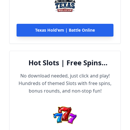
Texas Hold'em | Battle Online
Hot Slots | Free Spins
Online
No download needed, just click and play!
Hundreds of themed Slots with free spins,
bonus rounds, and non-stop fun!