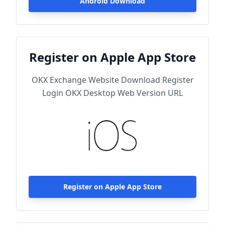
Android Download
Register on Apple App Store
OKX Exchange Website Download Register
Login OKX Desktop Web Version URL
Register on Apple App Store