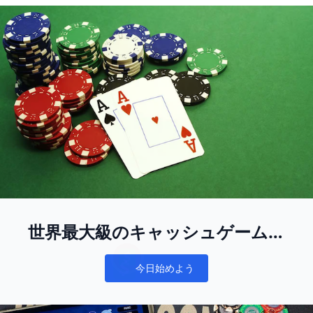
世界最大級のキャッシュゲームプ
レイヤーのレクリエーションプー
今日始めよう
ルに参加しよう
Notifications