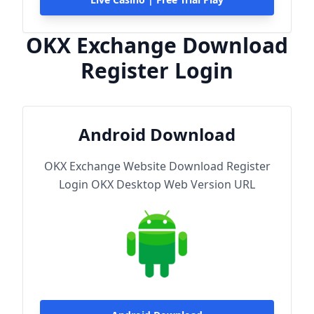
OKX Exchange Download
Register Login
Android Download
OKX Exchange Website Download Register
Login OKX Desktop Web Version URL