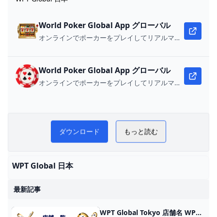
World Poker Global App グローバル
オンラインでポーカーをプレイしてリアルマネーを獲得しよう。
World Poker Global App グローバル
オンラインでポーカーをプレイしてリアルマネーを獲得しよう。
W
WPTアプリケーションをすぐ
ダウンロード
もっと読む
にダウンロードして再生しま
しょう。最新のWPTアプリケ
WPT Global 日本
ーションを簡単に入手でき、
楽しい再生体験をお届けしま
最新記事
す。
WPT Global Tokyo 店舗名 WPT Global Tokyo 店舗名 北海道 店舗名 住所 HOTARU by the FINCH 北海道札幌市 中央区南4条西2丁目RECOLTE SAPPORO 1F GOLDEN BANANA 北海道札幌市中央区南6条西６丁目7-1 第6旭観光ビル5階 KINGSMAN 北海道札幌市中央区南4条西5丁目4 シャンゼリゼビル5F 東北地方 店舗名 住所 Poker Bar BLUFF 岩手県盛岡市大通2丁目3-3 スギエビル 6F 9High仙台 宮城県仙台市青葉区花京院１丁目４-47ALLELL花京院 5F DEER GOLD 宮城県仙台市青葉区国分町２丁目１５−１６ DAISY BUILDING 7階 BACKDOOR仙台 宮城県仙台市青葉区国分町２丁目１−１２ 瀬戸勝ビル 1C まめでらかじの 秋田県秋田市大町６丁目２−２ Poker Bar BLUFF 岩手県盛岡市大通２丁目３−３ スギエビル ６F Ace&King FUKUSHIMA 福島県福島市栄町１２−１２ サモン館 2F The Brilliant Space L,O,L 山形県山形市旅篭町２丁目２−２６ 庄司ビル 1階 関東地方 以下は、東京都内のポーカールームの店舗名と住所の一覧です。