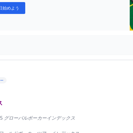
World Poker Free Appグロー
リティを誇
今日
Notificati
プラットフォーム
に最善を尽くし、公正かつ安全なゲーム体
証します。
日始めよう
cations