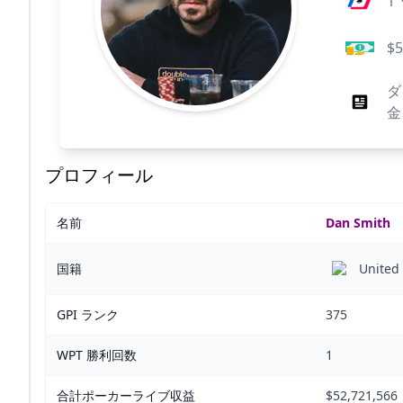
ユニークなセレ
人気のポーカーパーソナリティやスト
ゲームを開催しています。お気に入り
ャンスを