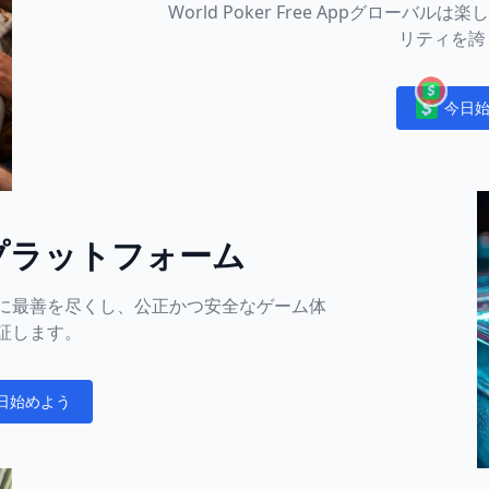
EEVPN
MoJie.net
iOS App
世界最大級のキャッ
ーのレクリエーショ
テキサスホールデムだけでなく、プラッ
モバイルゲーム、ブラックジャックな