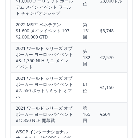
$10,000 ノーリミット ホール
23,000ドル
位
デム メイン イベント ワール
ド チャンピオンシップ
2022 MSPT ベネチアン
第
$1,600 メインイベント 197
131
$3,748
$2,000,000 GTD
回
2021 ワールド シリーズ オブ
第
ポーカー ヨーロッパイベント
132
€2,570
#3: 1,350 NLH ミニ メイン
回
イベント
2021 ワールド シリーズ オブ
ポーカー ヨーロッパイベント
61
€1,150
#2: 550 ポットリミット オマ
位
ハ
2021 ワールド シリーズ オブ
第
ポーカー ヨーロッパイベント
165
€664
#1: 350 NLH 開幕戦
回
WSOP インターナショナル
サーキット - WSOPC ロズヴ