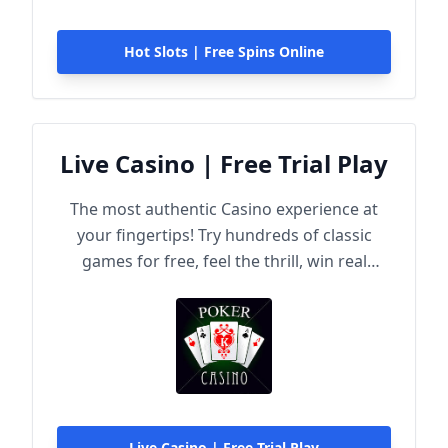
Hot Slots | Free Spins Online
Live Casino | Free Trial Play
The most authentic Casino experience at
your fingertips! Try hundreds of classic
games for free, feel the thrill, win real
rewards!
Live Casino | Free Trial Play