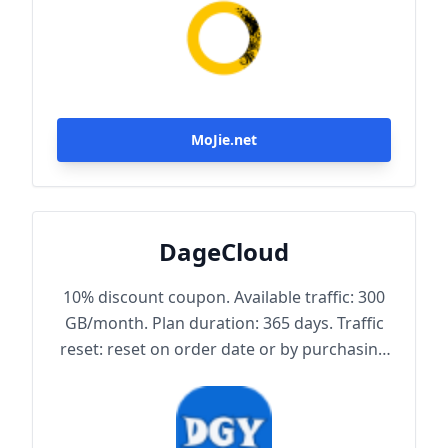
MoJie.net
DageCloud
10% discount coupon. Available traffic: 300
GB/month. Plan duration: 365 days. Traffic
reset: reset on order date or by purchasing
traffic package. Maximum achievable
bandwidth: 1000 Mbps. Node protocol:
Trojan.