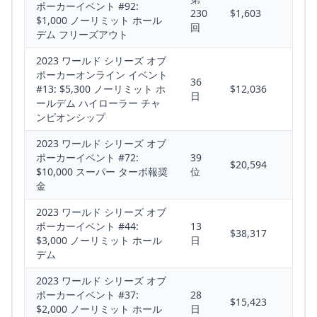
ポーカーイベント #92:
230
$1,603
$1,000 ノーリミット ホール
回
デム フリーズアウト
2023 ワールド シリーズ オブ
ポーカーオンライン イベント
36
#13: $5,300 ノーリミット ホ
$12,036
日
ールデム ハイローラー チャ
ンピオンシップ
2023 ワールド シリーズ オブ
ポーカーイベント #72:
39
$20,594
$10,000 スーパー ターボ報奨
位
金
2023 ワールド シリーズ オブ
ポーカーイベント #44:
13
$38,317
$3,000 ノーリミット ホール
日
デム
2023 ワールド シリーズ オブ
ポーカーイベント #37:
28
$15,423
$2,000 ノーリミット ホール
日