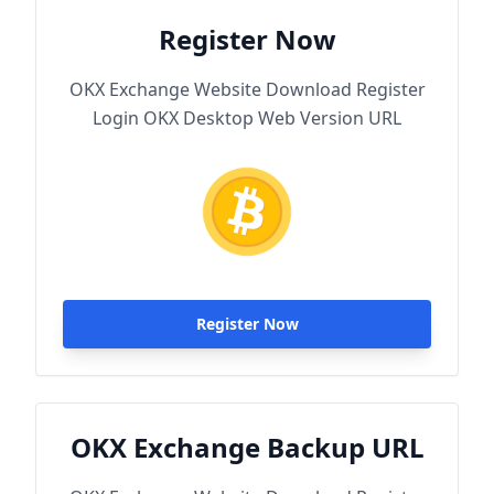
Register Now
OKX Exchange Website Download Register
Login OKX Desktop Web Version URL
Register Now
OKX Exchange Backup URL