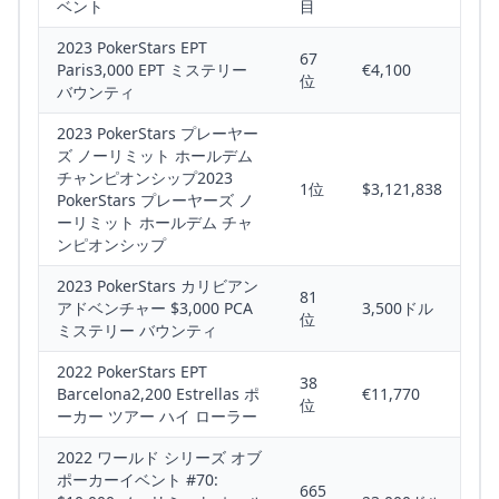
ベント
目
2023 PokerStars EPT
67
Paris3,000 EPT ミステリー
€4,100
位
バウンティ
2023 PokerStars プレーヤー
ズ ノーリミット ホールデム
チャンピオンシップ2023
1位
$3,121,838
PokerStars プレーヤーズ ノ
ーリミット ホールデム チャ
ンピオンシップ
2023 PokerStars カリビアン
81
アドベンチャー $3,000 PCA
3,500ドル
位
ミステリー バウンティ
2022 PokerStars EPT
38
Barcelona2,200 Estrellas ポ
€11,770
位
ーカー ツアー ハイ ローラー
2022 ワールド シリーズ オブ
ポーカーイベント #70:
665