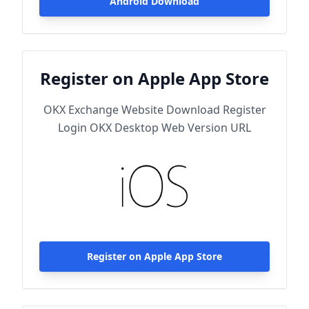
Android Download
Register on Apple App Store
OKX Exchange Website Download Register
Login OKX Desktop Web Version URL
Register on Apple App Store