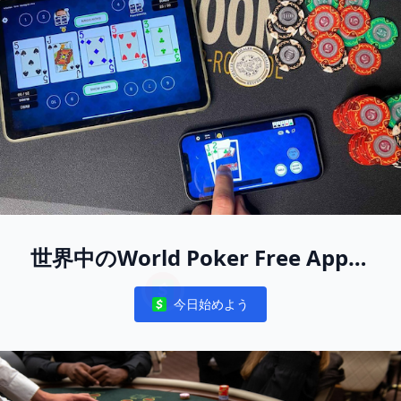
世界中のWorld Poker Free Appラ
イブイベントに参加するチャンス
今日始めよう
を掴もう
Notifications