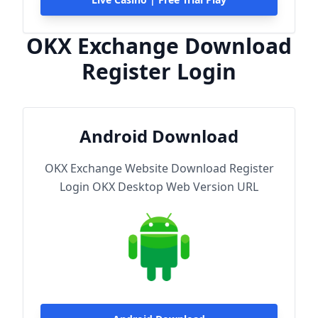
OKX Exchange Download
Register Login
Android Download
OKX Exchange Website Download Register
Login OKX Desktop Web Version URL