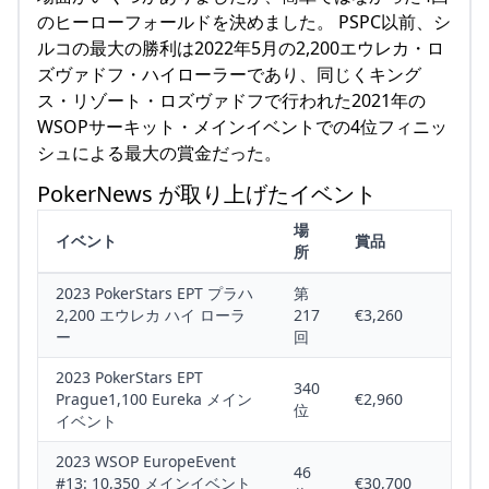
のヒーローフォールドを決めました。 PSPC以前、シ
ルコの最大の勝利は2022年5月の2,200エウレカ・ロ
ズヴァドフ・ハイローラーであり、同じくキング
ス・リゾート・ロズヴァドフで行われた2021年の
WSOPサーキット・メインイベントでの4位フィニッ
シュによる最大の賞金だった。
PokerNews が取り上げたイベント
場
イベント
賞品
所
2023 PokerStars EPT プラハ
第
2,200 エウレカ ハイ ローラ
217
€3,260
ー
回
2023 PokerStars EPT
340
Prague1,100 Eureka メイン
€2,960
位
イベント
2023 WSOP EuropeEvent
46
#13: 10,350 メインイベント
€30,700