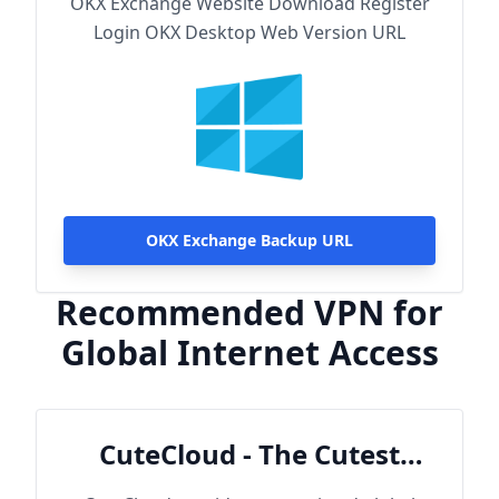
OKX Exchange Website Download Register
Login OKX Desktop Web Version URL
OKX Exchange Backup URL
Recommended VPN for
Global Internet Access
CuteCloud - The Cutest
Cloud