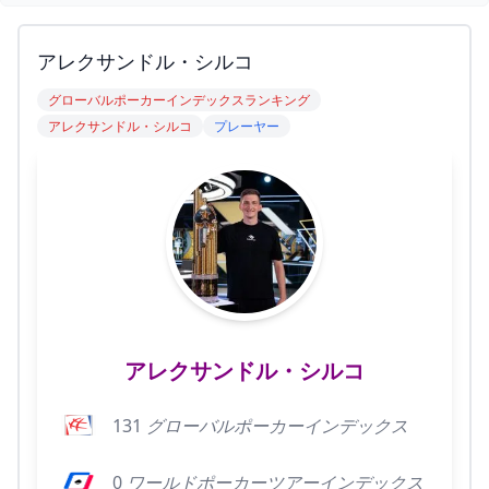
アレクサンドル・シルコ
グローバルポーカーインデックスランキング
アレクサンドル・シルコ
プレーヤー
アレクサンドル・シルコ
131
グローバルポーカーインデックス
0
ワールドポーカーツアーインデックス