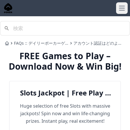
Ope
FAQs :: デイリーポーカーゲ
アカウント認証はどのよう
Home
ームの質問リスト
に機能しますか?
FREE Games to Play –
Download Now & Win Big!
Slots Jackpot | Free Play &
Win Big
Huge selection of free Slots with massive
jackpots! Spin now and win life-changing
prizes. Instant play, real excitement!