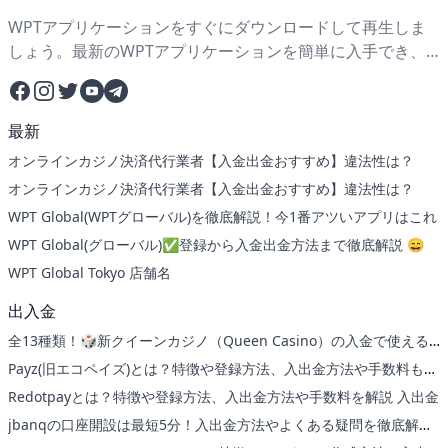
WPTアプリケーションをすぐにダウンロードして再生しま
しょう。最新のWPTアプリケーションを簡単に入手でき、
楽しい再生体験をお届けします。
Facebook
Instagram
Twitter
YouTube
Telegram
最新
オンラインカジノ決済代行業者【入金出金おすすめ】違法性は？
オンラインカジノ決済代行業者【入金出金おすすめ】違法性は？
WPT Global(WPTグローバル)を徹底解説！今1番アツいアプリはこれ
WPT Global(グローバル)✅登録から入金出金方法まで徹底解説 😄
WPT Global Tokyo 店舗名
出入金
全13種類！🎲新クイーンカジノ（Queen Casino）の入金で使える
決済方法
Payz(旧エコペイズ)とは？特徴や登録方法、入出金方法や手数料もご
紹介 入出金
Redotpayとは？特徴や登録方法、入出金方法や手数料を解説 入出金
jbanqの口座開設は最短5分！入出金方法やよくある疑問を徹底解説
入出金