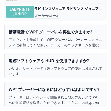
ラビリンスジュニア ラビリンス ジュニアの目的: ラビリンス ジュニアの目的は、最も多くのチップを集めたプレイヤーになることです。 プレイ人数: 1 ～ 4 人 材料: ルールブック、ゲームボード、ゴーストピース 4 枚、迷路タイル 17 枚、チップ 12 枚。 ゲームの種類: 子供用迷路ボードゲーム 対象者: 5 人以上 ラビリンスジュニア概要
ポーカーのルール
携帯電話で WPT グローバルを再生できますか?
アカウントを作成して、WPT グローバル ポーカー コミュニ
ティに参加してください。ポーカーのニックネームを選択
し、いくつかの詳細を入力してメールアドレスを確認すれ
ば、準備は完了です。ポーカーを PC、Mac、モバイル、タ
追跡ソフトウェアや HUD を使用できますか?
ブレットにダウンロードして、数分でお気に入りのゲームを
プレイし始めましょう。
いいえ、サードパーティ製ソフトウェアの使用は禁止されて
います。
WPT プレーヤーになるにはどうすればよいですか?
プレーヤーは、イベントが開催される地元のカジノで WPT
への参加資格を得ることができます。さらに、partypoker
を含むオンライン ポーカー オペレーターは、多くの WPT