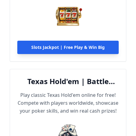
Slots Jackpot | Free Play & Win Big
Texas Hold'em | Battle
Online
Play classic Texas Hold'em online for free!
Compete with players worldwide, showcase
your poker skills, and win real cash prizes!