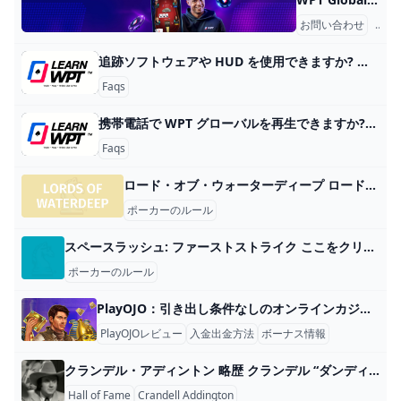
お問い合わせ
WPT
追跡ソフトウェアや HUD を使用できますか? 追跡ソフトウェアまたは HUD を使用できますか? いいえ、サードパーティ製ソフトウェアの使用は禁止されています。
Faqs
携帯電話で WPT グローバルを再生できますか? 携帯電話で WPT グローバルを再生できますか? アカウントを作成して、WPT グローバル ポーカー コミュニティに参加してください。ポーカーのニックネームを選択し、いくつかの詳細を入力してメールアドレスを確認すれば、準備は完了です。 __ポーカーを PC、Mac、モバイル、またはタブレットにダウンロード__して、数分でお気に入りのゲームをプレイし始めましょう。
Faqs
ロード・オブ・ウォーターディープ ロード オブ ウォーターディープの目的: ロード オブ ウォーターディープの目的は、8 ラウンドのゲームプレイ後に最も多くの勝利ポイントを獲得したプレイヤーになることです。 プレイ人数: 2 ～ 5 人 素材: ゲームボード 1 枚、ルールブック 1 枚、ゲームピース 170 枚、カード 121 枚、木製ピース 33 枚、冒険者カード 100 枚、プレイヤーマット 5 枚、収納トレイ 1 枚。 ゲームの種類: セットコレクションボードゲーム 対象年齢: 12 歳以上 ロード・オブ・ウォーターディープの概要 Lords of Waterdeep は、自分を常に領主や淑女として思い描いていた人に最適な、欺瞞的な戦略ゲームです。プレイヤーは、それぞれが町に対する独自の意図を持って、ウォーターディープの支配を試みます。プレイヤーはエージェントを雇って、他のプレイヤーと政治をしながら汚れ仕事を行うこともできます。この大都市の制圧を勝ち取るのは誰でしょうか？
ポーカーのルール
スペースラッシュ: ファーストストライク ここをクリックして、今すぐキックスターターでこのゲームの公開をサポートできます! スペース ラッシュの目的: ファースト ストライク : 宇宙チームで最初に 10 枚すべてのカードを集め、ニュークリア ストライクで敵を排除します。 プレイヤー数: 4 人 ゲームの種類: 先にゴールラインを通過するカード ゲーム 対象者: ティーン、大人 コンテンツ カード76枚 宇宙チーム職員カード 20 枚 (大統領、将軍、ロケット科学者、パイロット、戦闘機パイロットの各 4 枚) 宇宙チームテクノロジーカード 20 枚 (コマンドセンター、宇宙ステーション、燃料貯蔵所、シャトル、戦闘船の各 4 枚) 攻撃カード 12 枚 (アサシン、スパイ、妨害者各 4 枚) 防御カード 12 枚 (シークレットサービス、二重スパイ、エンジニア各 4 枚) スペシャルカード 8 枚 (フォースフィールド 3 枚、オービタルターゲティングシステム 3 枚、形状変化半透明ブロブ 2 枚( 核攻撃カード 4 枚 オブジェクト 宇宙チームの 10 枚すべてのカードを最初に集めて、核攻撃で敵を排除してください。
ポーカーのルール
PlayOJO：引き出し条件なしのオンラインカジノ！ PlayOJO：引き出し条件なしのオンラインカジノ！ PlayOJOカジノは2017年に設立されたオンラインカジノで、2022年に日本語バージョンがローンチされました。設立は比較的新しいですが、3,000以上のスロットゲームを提供しており、多くの日本のプレイヤーを引き付けています。
PlayOJOレビュー
入金出金方法
ボーナス情報
クランデル・アディントン 略歴 クランデル “ダンディ” アディントンはアメリカのポーカー プレーヤーであり、ポーカー殿堂のメンバーです。 彼は 1970 年のワールド シリーズ オブ ポーカーの最初のプレーヤーの 1 人であり、ファイナル テーブルへの最多出場記録 (7 回) を保持しています。彼は 2 回 (1974 年と 1978 年) WSOP メイン イベントで 2 位になりました。
Hall of Fame
Crandell Addington