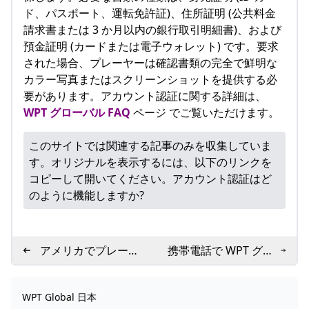
ド、パスポート、運転免許証)、住所証明 (公共料金
請求書または 3 か月以内の銀行取引明細書)、および
預金証明 (カードまたは電子ウォレット) です。要求
された場合、プレーヤーは確認書類の完全で鮮明な
カラー写真またはスクリーンショットを提供する必
要があります。アカウント認証に関する詳細は、
WPT
グローバル
FAQ
ページ でご覧いただけます。
このサイトでは関連する記事のみを収集していま
す。オリジナルを表示するには、以下のリンクを
コピーして開いてください。
アカウント認証はど
のように機能しますか?
アメリカでプレーで
携帯電話で WPT グロ
きますか?
ーバルを再生できま
すか?
WPT Global 日本