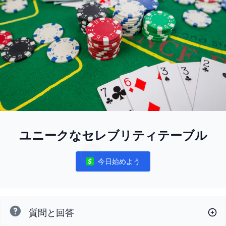
ユニークなセレブリティテーブル
今日始めよう
Notifications
質問と回答