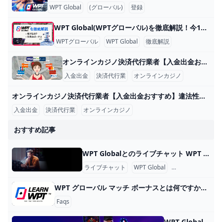
WPT Global
(グローバル)
登録
WPT Global(WPTグローバル)を徹底解説！今1番アツいアプリはこれ WPT Global(WPTグローバル)は世界3大ポーカー大会の1つであるWPT(ワールドポーカーツアー)の公式のオンラインポーカーアプリです。 この記事ではこれからWPT Globalを始める人でも失敗しない登録方法や気になるボーナスの詳細を紹介します。
WPTグローバル
WPT Global
徹底解説
オンラインカジノ決済代行業者【入金出金おすすめ】違法性は？ オンラインカジノの決済代行業者とは、オンラインカジノに入金や出金をする際に、その間に入ってくれるサービスのことです。 2023年9月27日に日本初となるオンラインカジノ決済代行会社SumoPayが客側の常習賭博をほう助したとして摘発されました。これは決済代行会社が日本国内で運営されていた事が違法となっています。
入金出金
決済代行業
オンラインカジノ
オンラインカジノ決済代行業者【入金出金おすすめ】違法性は？ オンラインカジノの決済代行業者とは、オンラインカジノに入金や出金をする際に、その間に入ってくれるサービスのことです。 2023年9月27日に日本初となるオンラインカジノ決済代行会社SumoPayが客側の常習賭博をほう助したとして摘発されました。これは決済代行会社が日本国内で運営されていた事が違法となっています。
入金出金
決済代行業
オンラインカジノ
おすすめ記事
WPT Globalとのライブチャット WPT Globalのライブチャット 概要 現代のデジタル世界では、ライブチャットは企業が顧客に即座のサポートを提供するための重要なツールとなっています。WPT Globalは、プレイヤーとの効果的なコミュニケーションの重要性を認識した、ゲーム業界のリーディングカンパニーです。そのため、顧客のエクスペリエンスを向上させ、問題を迅速に解決するために、ウェブサイトにライブチャット機能を導入しています。この記事では、WPT Globalが提供するライブチャットオプションの利点や特徴について探っていきます。
ライブチャット
WPT Global
プレイヤーサポー
WPT グローバル マッチ ボーナスとは何ですか? WPT グローバル マッチ ボーナスとは何ですか? 私たちのウェルカム マッチ ボーナスは、オンライン ポーカー デポジット ボーナスとしてこれまでに提供されたものの 1 つとして最大です。あなたがキャッシュ ゲーム プレーヤーであろうと、トーナメントの挑戦者であろうと、私たちのテーブルへの温かい歓迎として、最大 $1,200 のデポジットと同額を差し上げます。 100% デポジット マッチ ボーナス – 最小 $20、最大 $1,200! ボーナスコードを使用して入手: wpt777
Faqs
WPT Globalへのお問い合わせ お問い合わせ 当社の献身的なカスタマーサポート担当者がどんな質問でもお手伝いいたします。お問い合わせは、