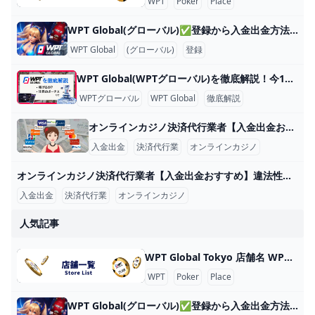
WPT
Poker
Place
WPT Global(グローバル)✅登録から入金出金方法まで徹底解説 😄 WPT Global(WPTグローバル)は世界三大ポーカー大会WPT(ワールドポーカーツアー)の公式アプリとして2021年に設立しました。世界中で今最も注目を集めている最新のNo1オンラインポーカー おすすめアプリです。
WPT Global
(グローバル)
登録
WPT Global(WPTグローバル)を徹底解説！今1番アツいアプリはこれ WPT Global(WPTグローバル)は世界3大ポーカー大会の1つであるWPT(ワールドポーカーツアー)の公式のオンラインポーカーアプリです。 この記事ではこれからWPT Globalを始める人でも失敗しない登録方法や気になるボーナスの詳細を紹介します。
WPTグローバル
WPT Global
徹底解説
オンラインカジノ決済代行業者【入金出金おすすめ】違法性は？ オンラインカジノの決済代行業者とは、オンラインカジノに入金や出金をする際に、その間に入ってくれるサービスのことです。 2023年9月27日に日本初となるオンラインカジノ決済代行会社SumoPayが客側の常習賭博をほう助したとして摘発されました。これは決済代行会社が日本国内で運営されていた事が違法となっています。
入金出金
決済代行業
オンラインカジノ
オンラインカジノ決済代行業者【入金出金おすすめ】違法性は？ オンラインカジノの決済代行業者とは、オンラインカジノに入金や出金をする際に、その間に入ってくれるサービスのことです。 2023年9月27日に日本初となるオンラインカジノ決済代行会社SumoPayが客側の常習賭博をほう助したとして摘発されました。これは決済代行会社が日本国内で運営されていた事が違法となっています。
入金出金
決済代行業
オンラインカジノ
人気記事
WPT Global Tokyo 店舗名 WPT Global Tokyo 店舗名 北海道 店舗名 住所 HOTARU by the FINCH 北海道札幌市 中央区南4条西2丁目RECOLTE SAPPORO 1F GOLDEN BANANA 北海道札幌市中央区南6条西６丁目7-1 第6旭観光ビル5階 KINGSMAN 北海道札幌市中央区南4条西5丁目4 シャンゼリゼビル5F 東北地方 店舗名 住所 Poker Bar BLUFF 岩手県盛岡市大通2丁目3-3 スギエビル 6F 9High仙台 宮城県仙台市青葉区花京院１丁目４-47ALLELL花京院 5F DEER GOLD 宮城県仙台市青葉区国分町２丁目１５−１６ DAISY BUILDING 7階 BACKDOOR仙台 宮城県仙台市青葉区国分町２丁目１−１２ 瀬戸勝ビル 1C まめでらかじの 秋田県秋田市大町６丁目２−２ Poker Bar BLUFF 岩手県盛岡市大通２丁目３−３ スギエビル ６F Ace&King FUKUSHIMA 福島県福島市栄町１２−１２ サモン館 2F The Brilliant Space L,O,L 山形県山形市旅篭町２丁目２−２６ 庄司ビル 1階 関東地方 以下は、東京都内のポーカールームの店舗名と住所の一覧です。
WPT
Poker
Place
WPT Global(グローバル)✅登録から入金出金方法まで徹底解説 😄 WPT Global(WPTグローバル)は世界三大ポーカー大会WPT(ワールドポーカーツアー)の公式アプリとして2021年に設立しました。世界中で今最も注目を集めている最新のNo1オンラインポーカー おすすめアプリです。