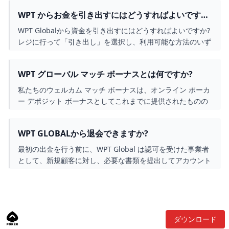
イベントにサテライトを提供しています。プレーヤーは、
WPT からお金を引き出すにはどうすればよいです
Club WPT アプリを通じて無料で資格を取得することもで
か?
き、将来的には WPT Global で資格を取得できるようになり
WPT Globalから資金を引き出すにはどうすればよいですか?
ます。
レジに行って「引き出し」を選択し、利用可能な方法のいず
れかを選択します。金額を入力します。アドレスとプロトコ
ルを確認します（間違った暗号アドレスに送信された出金は
WPT グローバル マッチ ボーナスとは何ですか?
失われる可能性があるので注意してください） [出金] をク
リックします。
私たちのウェルカム マッチ ボーナスは、オンライン ポーカ
ー デポジット ボーナスとしてこれまでに提供されたものの
1 つとして最大です。キャッシュ ゲーム プレーヤーであろ
うとトーナメント挑戦者であろうと、私たちのテーブルへの
WPT GLOBALから退会できますか?
温かい歓迎として、最大 $1,200 のデポジットと同額を差し
上げます。 100% デポジット マッチ ボーナス – 最小 $20、
最初の出金を行う前に、WPT Global は認可を受けた事業者
最大 $1,200!ボーナスコードを使用して入手: wpt777
として、新規顧客に対し、必要な書類を提出してアカウント
を確認するよう求めています。これには以下が含まれます：
運転免許証やパスポートなど、本人確認を証明する書類。
ダウンロード