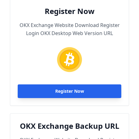
Register Now
OKX Exchange Website Download Register
Login OKX Desktop Web Version URL
Register Now
OKX Exchange Backup URL