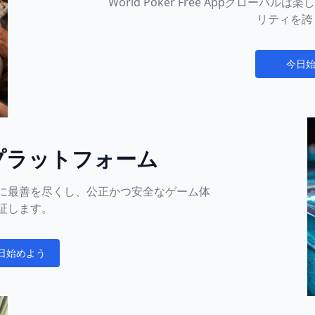
World Poker Free Appグロー
リティを誇
今日
Notificati
プラットフォーム
に最善を尽くし、公正かつ安全なゲーム体
証します。
日始めよう
cations