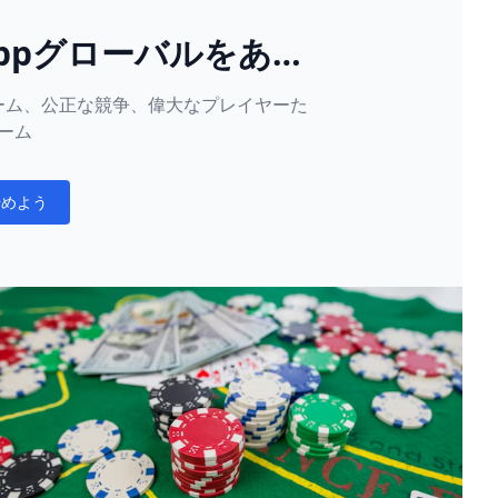
ee Appグローバルをあな
ンポーカーホームに
ーム、公正な競争、偉大なプレイヤーた
よう
ーム
始めよう
ons