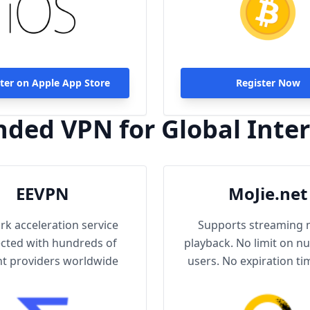
ter on Apple App Store
Register Now
ed VPN for Global Inter
EEVPN
MoJie.net
k acceleration service
Supports streaming 
cted with hundreds of
playback. No limit on n
t providers worldwide
users. No expiration tim
No network speed li