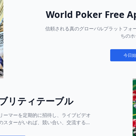
World Poker Fr
たの新しいオンライ
信頼される真のグローバルプラットフォ
し
ちのホ
今日
Notificati
ブリティテーブル
リーマーを定期的に招待し、ライブビデオ
のスターがいれば、競い合い、交流するチ
お見逃しなく！