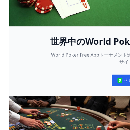
世界中のWorld Pok
ベントに参加す
World Poker Free Appト
サイ
今
Notifi