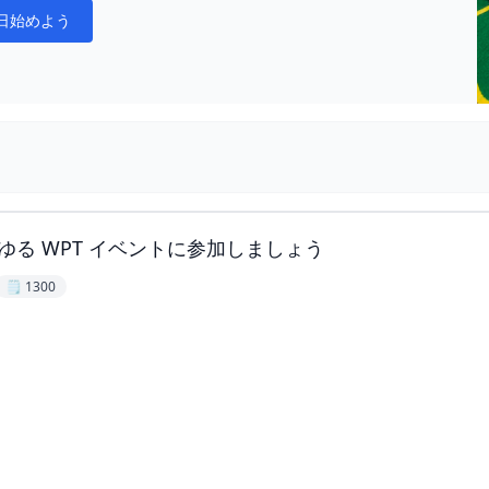
日始めよう
cations
ゆる WPT イベントに参加しましょう
🗒️ 1300