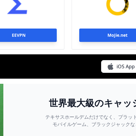
EEVPN
MoJie.net
iOS App
世界最大級のキャッ
ーのレクリエーショ
テキサスホールデムだけでなく、プラッ
モバイルゲーム、ブラックジャックな