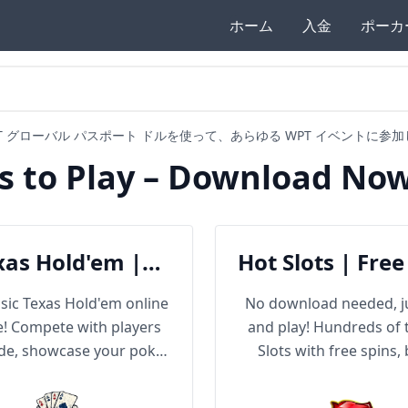
ホーム
入金
ポーカ
T グローバル パスポート ドルを使って、あらゆる WPT イベントに参
 to Play – Download Now
xas Hold'em |
Hot Slots | Free
attle Online
Online
ssic Texas Hold'em online
No download needed, ju
e! Compete with players
and play! Hundreds of
de, showcase your poker
Slots with free spins,
 and win real cash prizes!
rounds, and non-stop