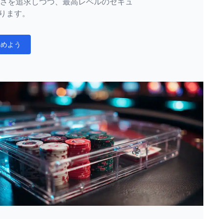
バルは楽しさを追求しつつ、最高レベルのセキュ
ります。
始めよう
ons