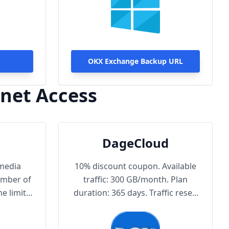
OKX Exchange Backup URL
net Access
DageCloud
media
10% discount coupon. Available
umber of
traffic: 300 GB/month. Plan
e limit.
duration: 365 days. Traffic reset:
mit.
reset on order date or by
purchasing traffic package.