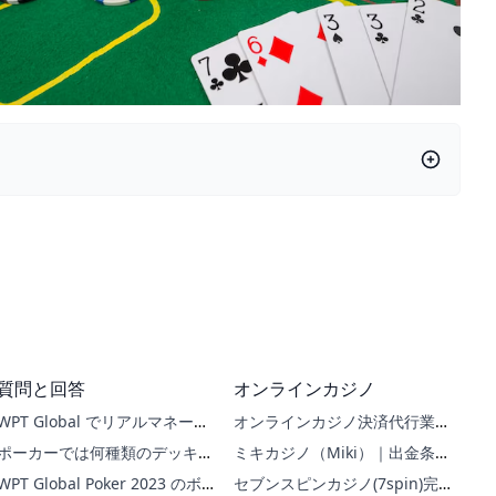
質問と回答
オンラインカジノ
WPT Global でリアルマネーを
オンラインカジノ決済代行業者
獲得できますか?
【入金出金おすすめ】違法性
ポーカーでは何種類のデッキが
ミキカジノ（Miki）｜出金条件
は？
使用されますか?
や入金不要ボーナスの評判を解
WPT Global Poker 2023 のボ
セブンスピンカジノ(7spin)完