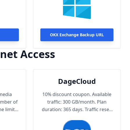
OKX Exchange Backup URL
net Access
DageCloud
media
10% discount coupon. Available
umber of
traffic: 300 GB/month. Plan
e limit.
duration: 365 days. Traffic reset:
mit.
reset on order date or by
purchasing traffic package.