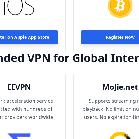
ter on Apple App Store
Register Now
ed VPN for Global Inter
EEVPN
MoJie.net
k acceleration service
Supports streaming 
cted with hundreds of
playback. No limit on n
t providers worldwide
users. No expiration tim
No network speed li