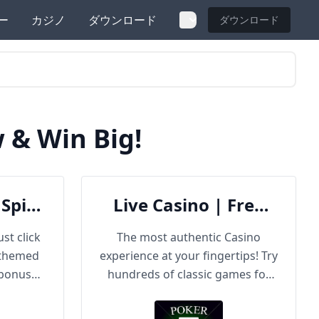
ー
カジノ
ダウンロード
ダウンロード
 & Win Big!
 Spins
Live Casino | Free
Trial Play
st click
The most authentic Casino
 themed
experience at your fingertips! Try
 bonus
hundreds of classic games for
 fun!
free, feel the thrill, win real
rewards!