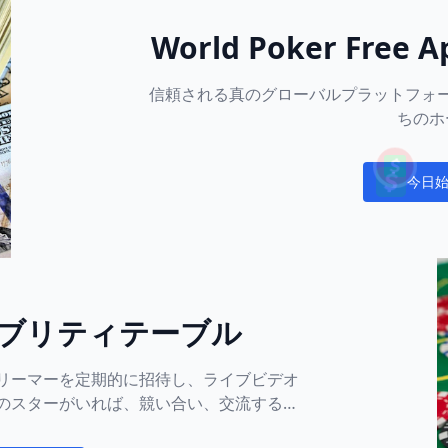
World Poker Fr
たの新しいオンライ
信頼される真のグローバルプラットフォ
し
ちのホ
今日
Notificati
ブリティテーブル
リーマーを定期的に招待し、ライブビデオ
のスターがいれば、競い合い、交流するチ
お見逃しなく！