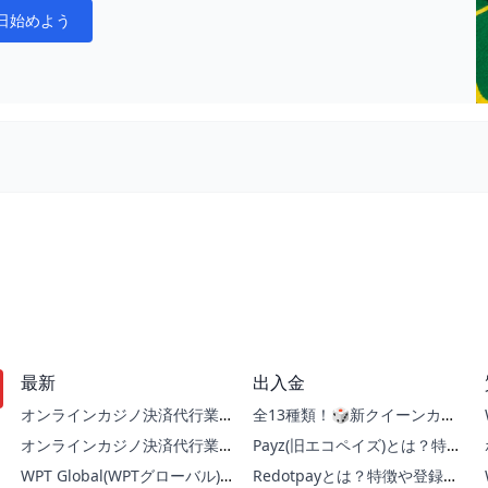
日始めよう
cations
最新
出入金
オンラインカジノ決済代行業者
全13種類！🎲新クイーンカジ
【入金出金おすすめ】違法性
ノ（Queen Casino）の入金で
オンラインカジノ決済代行業者
Payz(旧エコペイズ)とは？特徴
は？
使える決済方法
【入金出金おすすめ】違法性
や登録方法、入出金方法や手数
WPT Global(WPTグローバル)を
Redotpayとは？特徴や登録方