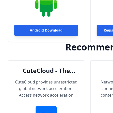
Android Download
Regis
Recommend
CuteCloud - The
Cutest Cloud
CuteCloud provides unrestricted
Networ
global network acceleration.
conne
Access network acceleration
conten
services connected with
hundreds of content providers