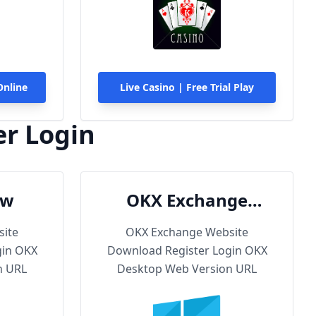
Online
Live Casino | Free Trial Play
r Login
ow
OKX Exchange
Backup URL
ite
OKX Exchange Website
gin OKX
Download Register Login OKX
n URL
Desktop Web Version URL