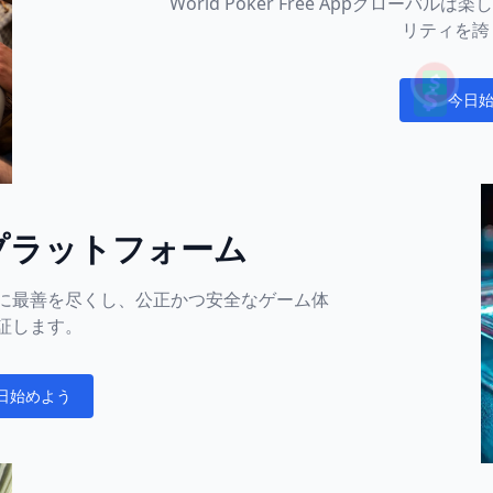
World Poker Free Appグロー
リティを誇
今日
Notificati
プラットフォーム
に最善を尽くし、公正かつ安全なゲーム体
証します。
日始めよう
cations