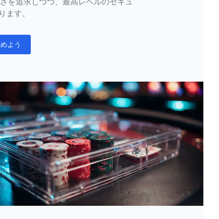
バルは楽しさを追求しつつ、最高レベルのセキュ
ります。
始めよう
ons