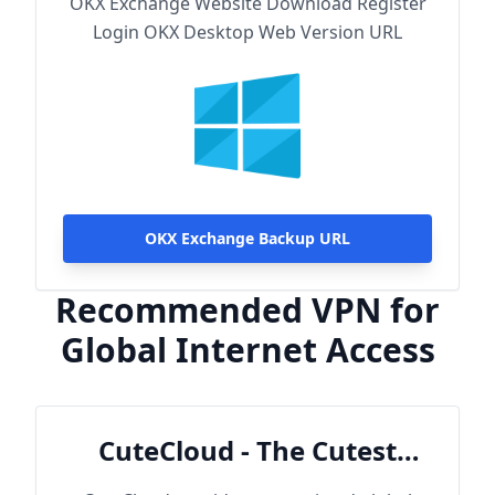
OKX Exchange Website Download Register
Login OKX Desktop Web Version URL
OKX Exchange Backup URL
Recommended VPN for
Global Internet Access
CuteCloud - The Cutest
Cloud