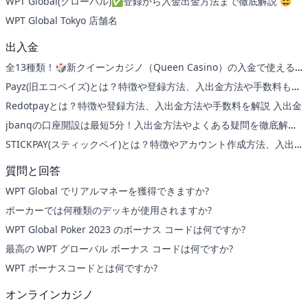
WPT Global(グローバル)✅登録から入金出金方法まで徹底解説 😄
WPT Global Tokyo 店舗名
出入金
全13種類！🎲新クイーンカジノ（Queen Casino）の入金で使える
決済方法
Payz(旧エコペイズ)とは？特徴や登録方法、入出金方法や手数料もご
紹介 入出金
Redotpayとは？特徴や登録方法、入出金方法や手数料を解説 入出金
jbanqの口座開設は最短5分！入出金方法やよくある疑問を徹底解説
入出金
STICKPAY(スティックペイ)とは？特徴やアカウント作成方法、入出
金手順もご紹介 入出金
質問と回答
WPT Global でリアルマネーを獲得できますか?
ポーカーでは何種類のデッキが使用されますか?
WPT Global Poker 2023 のボーナス コードは何ですか?
最高の WPT グローバル ボーナス コードは何ですか?
WPT ボーナスコードとは何ですか?
オンラインカジノ