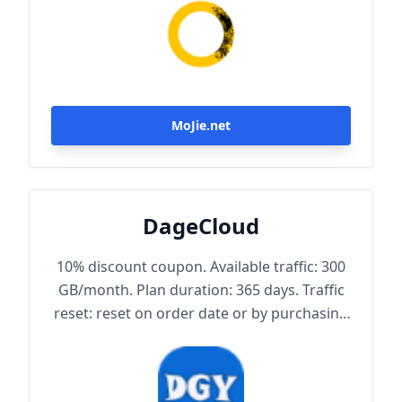
MoJie.net
DageCloud
10% discount coupon. Available traffic: 300
GB/month. Plan duration: 365 days. Traffic
reset: reset on order date or by purchasing
traffic package. Maximum achievable
bandwidth: 1000 Mbps. Node protocol:
Trojan.