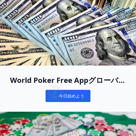
World Poker Free Appグローバル
をあなたの新しいオンラインポー
今日始めよう
カーホームにしよう
Notifications