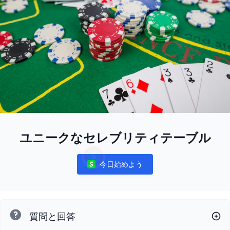
ユニークなセレブリティテーブル
今日始めよう
Notifications
質問と回答