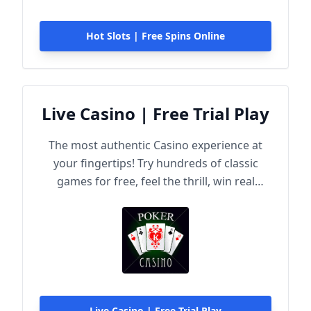
Hot Slots | Free Spins Online
Live Casino | Free Trial Play
The most authentic Casino experience at
your fingertips! Try hundreds of classic
games for free, feel the thrill, win real
rewards!
Live Casino | Free Trial Play