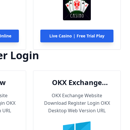
Online
Live Casino | Free Trial Play
r Login
ow
OKX Exchange
Backup URL
ite
OKX Exchange Website
gin OKX
Download Register Login OKX
n URL
Desktop Web Version URL