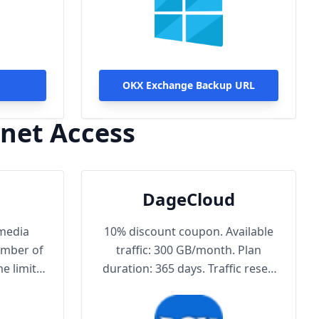
OKX Exchange Backup URL
net Access
DageCloud
media
10% discount coupon. Available
umber of
traffic: 300 GB/month. Plan
e limit.
duration: 365 days. Traffic reset:
mit.
reset on order date or by
purchasing traffic package.