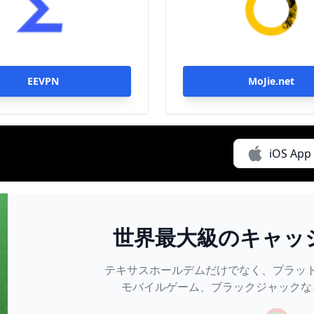
EEVPN
MoJie.net
iOS App
世界最大級のキャッ
ーのレクリエーショ
テキサスホールデムだけでなく、プラッ
モバイルゲーム、ブラックジャックな