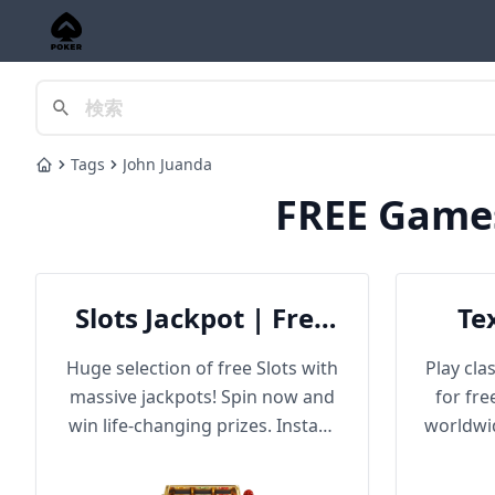
Tags
John Juanda
Home
FREE Games
Slots Jackpot | Free
Te
Play & Win Big
B
Huge selection of free Slots with
Play cla
massive jackpots! Spin now and
for fre
win life-changing prizes. Instant
worldwi
play, real excitement!
skills,