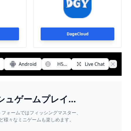
Maximum achievable bandwidth:
1000 Mbps. Node protocol:
Trojan.
DageCloud
Android
H5
Live Chat
Close ba
Game
シュゲームプレイヤ
ンプールに参加しよ
トフォームではフィッシングマスター、
う
ど様々なミニゲームも楽しめます。