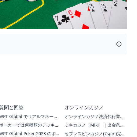
質問と回答
オンラインカジノ
WPT Global でリアルマネーを
オンラインカジノ決済代行業者
獲得できますか?
【入金出金おすすめ】違法性
ポーカーでは何種類のデッキが
ミキカジノ（Miki）｜出金条件
は？
使用されますか?
や入金不要ボーナスの評判を解
WPT Global Poker 2023 のボ
セブンスピンカジノ(7spin)完