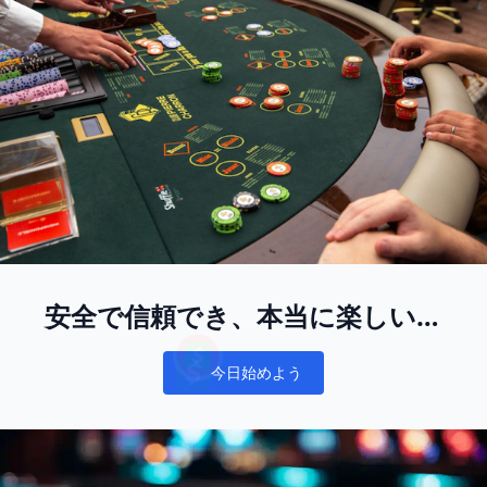
安全で信頼でき、本当に楽しい体
験
今日始めよう
Notifications