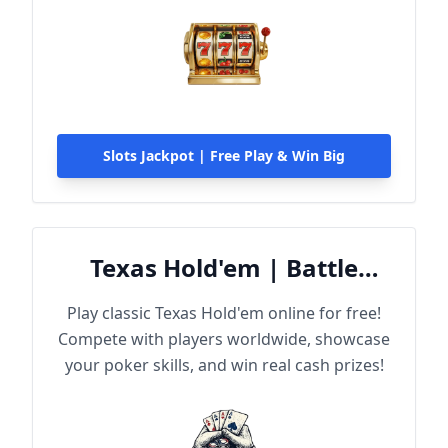
Slots Jackpot | Free Play & Win Big
Texas Hold'em | Battle
Online
Play classic Texas Hold'em online for free!
Compete with players worldwide, showcase
your poker skills, and win real cash prizes!