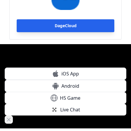
DageCloud
iOS App
Android
H5 Game
Live Chat
Close banner