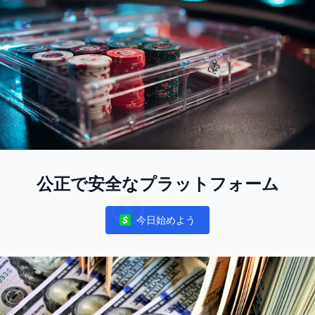
公正で安全なプラットフォーム
今日始めよう
Notifications