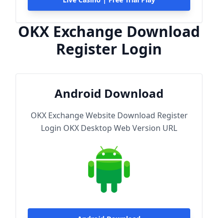
OKX Exchange Download
Register Login
Android Download
OKX Exchange Website Download Register
Login OKX Desktop Web Version URL