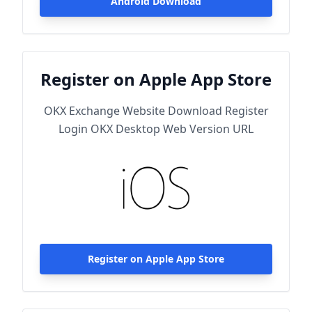
Android Download
Register on Apple App Store
OKX Exchange Website Download Register
Login OKX Desktop Web Version URL
Register on Apple App Store