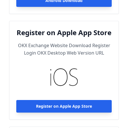
Android Download
Register on Apple App Store
OKX Exchange Website Download Register
Login OKX Desktop Web Version URL
Register on Apple App Store