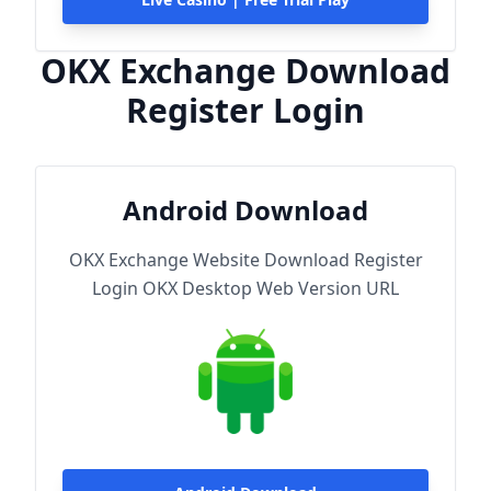
OKX Exchange Download
Register Login
Android Download
OKX Exchange Website Download Register
Login OKX Desktop Web Version URL