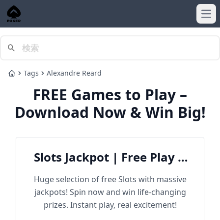
Ope
Tags
Alexandre Reard
Home
FREE Games to Play –
Download Now & Win Big!
Slots Jackpot | Free Play &
Win Big
Huge selection of free Slots with massive
jackpots! Spin now and win life-changing
prizes. Instant play, real excitement!