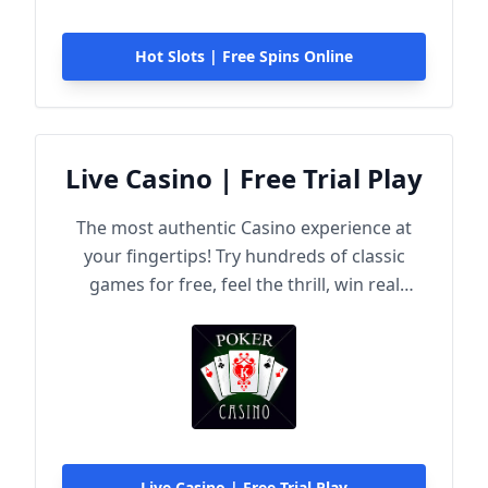
Hot Slots | Free Spins Online
Live Casino | Free Trial Play
The most authentic Casino experience at
your fingertips! Try hundreds of classic
games for free, feel the thrill, win real
rewards!
Live Casino | Free Trial Play