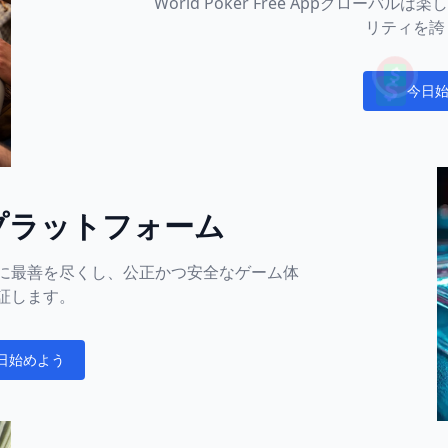
World Poker Free Appグロー
リティを誇
今日
Notificati
プラットフォーム
に最善を尽くし、公正かつ安全なゲーム体
証します。
日始めよう
cations