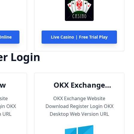
Online
Live Casino | Free Trial Play
r Login
ow
OKX Exchange
Backup URL
ite
OKX Exchange Website
gin OKX
Download Register Login OKX
n URL
Desktop Web Version URL