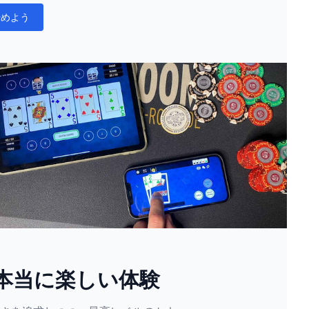
始めよう
ons
本当に楽しい体験