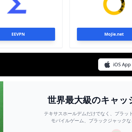
EEVPN
MoJie.net
iOS App
世界最大級のキャッ
ーのレクリエーショ
テキサスホールデムだけでなく、プラッ
モバイルゲーム、ブラックジャックな