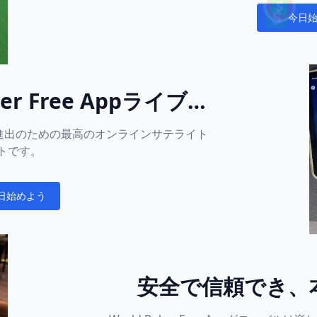
今日
Notificati
er Free Appライブイ
るチャンスを掴もう
ーナメント進出のための最高のオンラインサテライト
トです。
日始めよう
cations
安全で信頼でき、