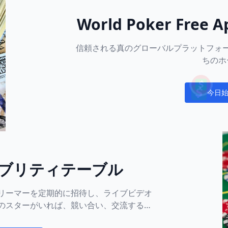
World Poker Fr
たの新しいオンライ
信頼される真のグローバルプラットフォ
し
ちのホ
今日
Notificati
ブリティテーブル
リーマーを定期的に招待し、ライブビデオ
のスターがいれば、競い合い、交流するチ
お見逃しなく！