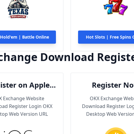
 Hold'em | Battle Online
Hot Slots | Free Spins 
change Download Registe
ister on Apple
Register N
App Store
X Exchange Website
OKX Exchange Webs
ad Register Login OKX
Download Register Lo
top Web Version URL
Desktop Web Versio