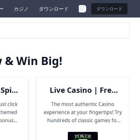
ー
カジノ
ダウンロード
ダウンロード
 & Win Big!
 Spins
Live Casino | Free
Trial Play
st click
The most authentic Casino
 themed
experience at your fingertips! Try
 bonus
hundreds of classic games for
 fun!
free, feel the thrill, win real
rewards!