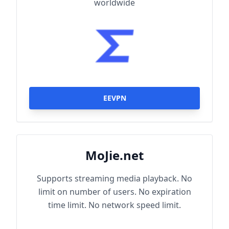
worldwide
EEVPN
MoJie.net
Supports streaming media playback. No
limit on number of users. No expiration
time limit. No network speed limit.