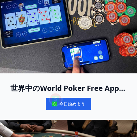
世界中のWorld Poker Free Appラ
イブイベントに参加するチャンス
今日始めよう
を掴もう
Notifications