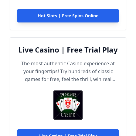
Hot Slots | Free Spins Online
Live Casino | Free Trial Play
The most authentic Casino experience at
your fingertips! Try hundreds of classic
games for free, feel the thrill, win real
rewards!
Live Casino | Free Trial Play