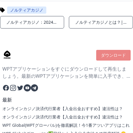
ノルティアカジノ
ノルティアカジノ：2024年、最もポテンシャルのあるオンラインカジノ！
ノルティアカジノとは？| NORTIA CASINO 運命と幸運の女神 最新情報と詳細 | 入金不要ボーナス$20、登録から出金、評判や口コミ カジノ
Notifications
Notifications
ダウンロード
WPTアプリケーションをすぐにダウンロードして再生しま
しょう。最新のWPTアプリケーションを簡単に入手でき、
楽しい再生体験をお届けします。
Facebook
Instagram
Twitter
YouTube
Telegram
最新
オンラインカジノ決済代行業者【入金出金おすすめ】違法性は？
オンラインカジノ決済代行業者【入金出金おすすめ】違法性は？
WPT Global(WPTグローバル)を徹底解説！今1番アツいアプリはこれ