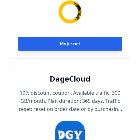
MoJie.net
DageCloud
10% discount coupon. Available traffic: 300
GB/month. Plan duration: 365 days. Traffic
reset: reset on order date or by purchasing
traffic package. Maximum achievable
bandwidth: 1000 Mbps. Node protocol:
Trojan.