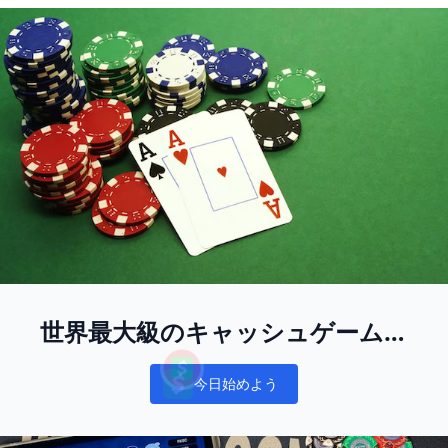
世界最大級のキャッシュゲームプ
レイヤーのレクリエーションプー
今日始めよう
ルに参加しよう
Notifications