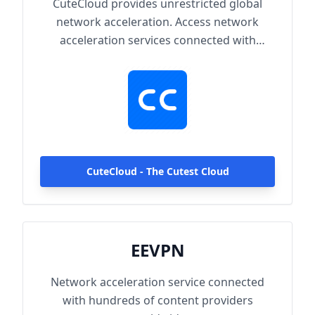
CuteCloud provides unrestricted global
network acceleration. Access network
acceleration services connected with
hundreds of content providers worldwide.
With up to 2000Mbps single-line access
capacity and 1000+ high-speed servers
globally, enjoy fast and stable connections
anytime, anywhere.
CuteCloud - The Cutest Cloud
EEVPN
Network acceleration service connected
with hundreds of content providers