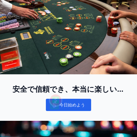
安全で信頼でき、本当に楽しい体
験
今日始めよう
Notifications