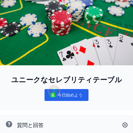
ユニークなセレブリティテーブル
今日始めよう
Notifications
質問と回答