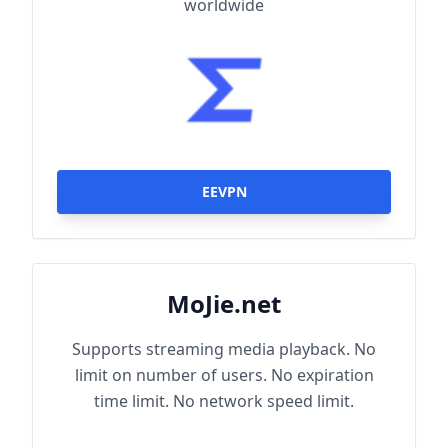
worldwide
EEVPN
MoJie.net
Supports streaming media playback. No
limit on number of users. No expiration
time limit. No network speed limit.