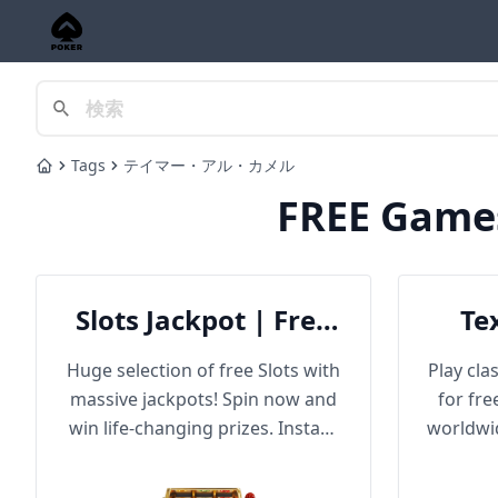
Tags
テイマー・アル・カメル
Home
FREE Games
Slots Jackpot | Free
Te
Play & Win Big
B
Huge selection of free Slots with
Play cla
massive jackpots! Spin now and
for fre
win life-changing prizes. Instant
worldwi
play, real excitement!
skills,