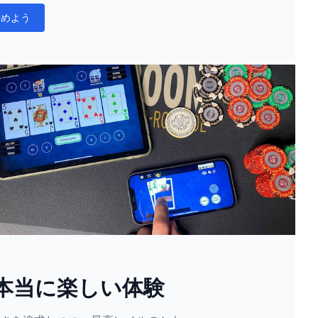
始めよう
ons
本当に楽しい体験