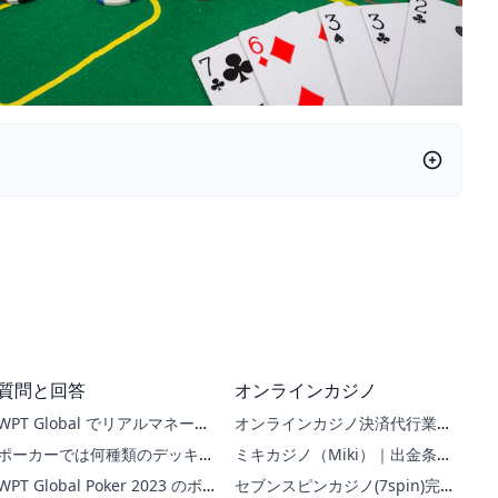
質問と回答
オンラインカジノ
WPT Global でリアルマネーを
オンラインカジノ決済代行業者
獲得できますか?
【入金出金おすすめ】違法性
ポーカーでは何種類のデッキが
ミキカジノ（Miki）｜出金条件
は？
使用されますか?
や入金不要ボーナスの評判を解
WPT Global Poker 2023 のボ
セブンスピンカジノ(7spin)完