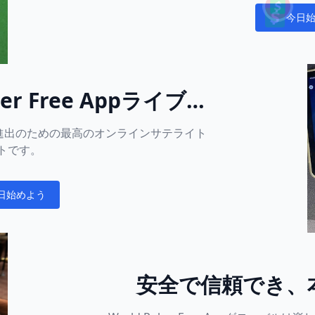
今日
Notificati
er Free Appライブイ
るチャンスを掴もう
ーナメント進出のための最高のオンラインサテライト
トです。
日始めよう
cations
安全で信頼でき、