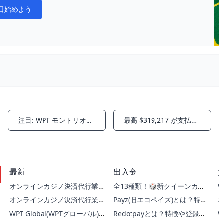
日始めよう
cations
注目: WPT モントリオール チャンピオンシップ ファイナル テーブルが本日キックオフ
最高 $319,217 が支払われる WPT モントリオール チャンピオンシップの決勝テーブルをチェックしてください
Notifications
Notifications
最新
出入金
オンラインカジノ決済代行業者
全13種類！🎲新クイーンカジ
【入金出金おすすめ】違法性
ノ（Queen Casino）の入金で
オンラインカジノ決済代行業者
Payz(旧エコペイズ)とは？特徴
は？
使える決済方法
【入金出金おすすめ】違法性
や登録方法、入出金方法や手数
WPT Global(WPTグローバル)を
Redotpayとは？特徴や登録方