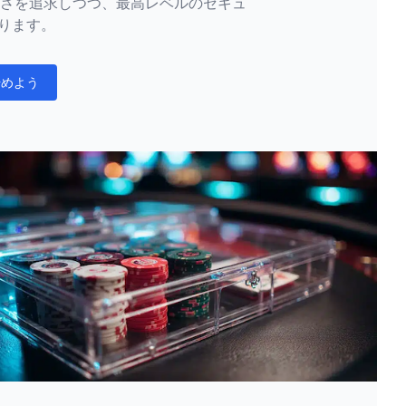
バルは楽しさを追求しつつ、最高レベルのセキュ
ります。
始めよう
ons