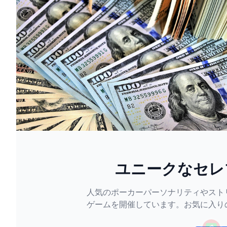
ユニークなセレ
人気のポーカーパーソナリティやスト
ゲームを開催しています。お気に入り
ャンスを