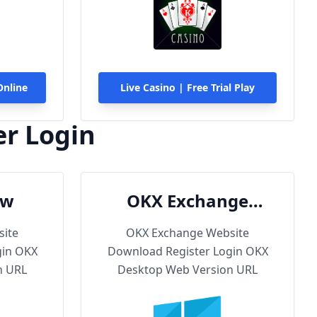
Online
Live Casino | Free Trial Play
r Login
ow
OKX Exchange
Backup URL
ite
OKX Exchange Website
gin OKX
Download Register Login OKX
n URL
Desktop Web Version URL