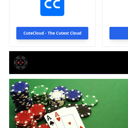
worldwide. With up to 2000Mbps
single-line access capacity and
1000+ high-speed servers
globally, enjoy fast and stable
connections anytime, anywhere.
CuteCloud - The Cutest Cloud