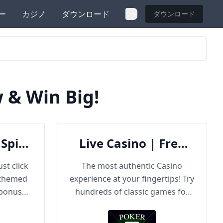
ー
カジノ
ダウンロード
ダウンロード
 & Win Big!
 Spins
Live Casino | Free
Trial Play
st click
The most authentic Casino
 themed
experience at your fingertips! Try
 bonus
hundreds of classic games for
 fun!
free, feel the thrill, win real
rewards!