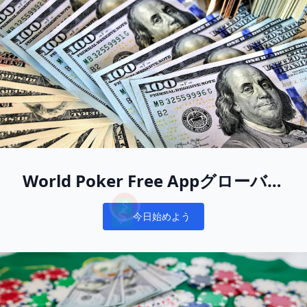
World Poker Free Appグローバル
をあなたの新しいオンラインポー
今日始めよう
カーホームにしよう
Notifications