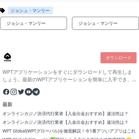
ジョシュ・マンリー
ジョシュ・マンリー
ジョシュ・マンリー
Notifications
Notifications
ダウンロード
WPTアプリケーションをすぐにダウンロードして再生しま
しょう。最新のWPTアプリケーションを簡単に入手でき、
楽しい再生体験をお届けします。
Facebook
Instagram
Twitter
YouTube
Telegram
最新
オンラインカジノ決済代行業者【入金出金おすすめ】違法性は？
オンラインカジノ決済代行業者【入金出金おすすめ】違法性は？
WPT Global(WPTグローバル)を徹底解説！今1番アツいアプリはこれ