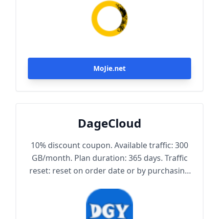
MoJie.net
DageCloud
10% discount coupon. Available traffic: 300
GB/month. Plan duration: 365 days. Traffic
reset: reset on order date or by purchasing
traffic package. Maximum achievable
bandwidth: 1000 Mbps. Node protocol:
Trojan.