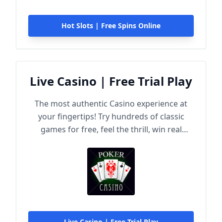
Hot Slots | Free Spins Online
Live Casino | Free Trial Play
The most authentic Casino experience at
your fingertips! Try hundreds of classic
games for free, feel the thrill, win real
rewards!
Live Casino | Free Trial Play