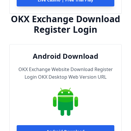
OKX Exchange Download
Register Login
Android Download
OKX Exchange Website Download Register
Login OKX Desktop Web Version URL