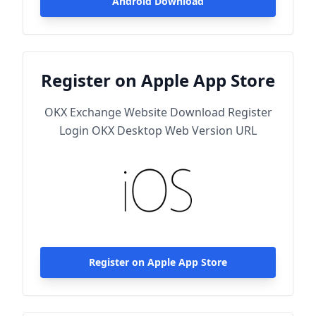
Android Download
Register on Apple App Store
OKX Exchange Website Download Register
Login OKX Desktop Web Version URL
Register on Apple App Store