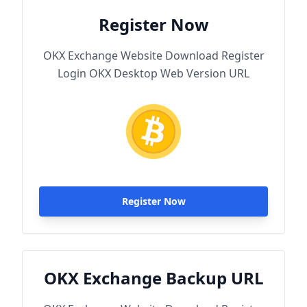
Register Now
OKX Exchange Website Download Register
Login OKX Desktop Web Version URL
Register Now
OKX Exchange Backup URL