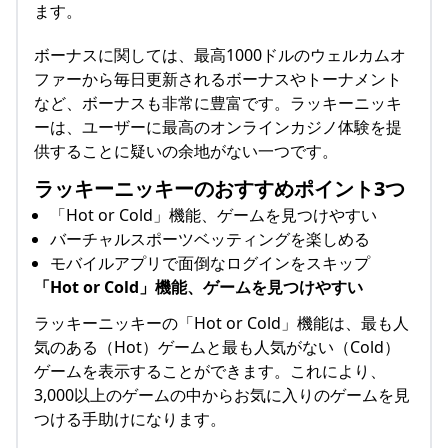
ます。
ボーナスに関しては、最高1000ドルのウェルカムオ
ファーから毎日更新されるボーナスやトーナメント
など、ボーナスも非常に豊富です。ラッキーニッキ
ーは、ユーザーに最高のオンラインカジノ体験を提
供することに疑いの余地がない一つです。
ラッキーニッキーのおすすめポイント3つ
「Hot or Cold」機能、ゲームを見つけやすい
バーチャルスポーツベッティングを楽しめる
モバイルアプリで面倒なログインをスキップ
「Hot or Cold」機能、ゲームを見つけやすい
ラッキーニッキーの「Hot or Cold」機能は、最も人
気のある（Hot）ゲームと最も人気がない（Cold）
ゲームを表示することができます。これにより、
3,000以上のゲームの中からお気に入りのゲームを見
つける手助けになります。