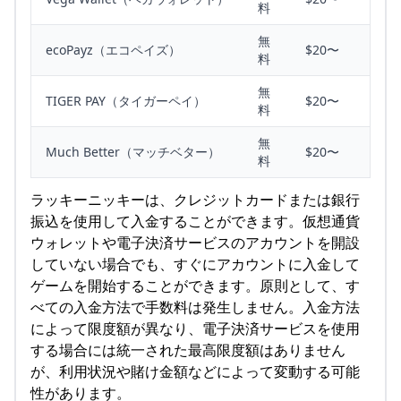
料
無
ecoPayz（エコペイズ）
$20〜
料
無
TIGER PAY（タイガーペイ）
$20〜
料
無
Much Better（マッチベター）
$20〜
料
ラッキーニッキーは、クレジットカードまたは銀行
振込を使用して入金することができます。仮想通貨
ウォレットや電子決済サービスのアカウントを開設
していない場合でも、すぐにアカウントに入金して
ゲームを開始することができます。原則として、す
べての入金方法で手数料は発生しません。入金方法
によって限度額が異なり、電子決済サービスを使用
する場合には統一された最高限度額はありません
が、利用状況や賭け金額などによって変動する可能
性があります。