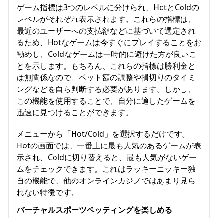
ゲーム指標は3つのレベルに分けられ、HotとColdの
レベルがそれぞれ表示されます。これらの指標は、
最近のユーザーへの支払額などに基づいて選定され
るため、Hotなゲームは今すぐにプレイすることをお
勧めし、Coldなゲームは一時的に避けた方が良いこ
とを示します。もちろん、これらの指標は勝利金と
は無関係なので、ベット額の調整や損切りのタイミ
ングなどを自ら判断する必要があります。しかし、
この機能を使用することで、自分に適したゲームを
迅速に見つけることができます。
メニューから「Hot/Cold」を選択するだけです。
Hotの画面では、一番上に最も人気のあるゲームが表
示され、Coldに切り替えると、最も人気がないゲー
ムをチェックできます。これはラッキーニッキー独
自の機能で、他のオンラインカジノではあまり見ら
れない特徴です。
バーチャルスポーツベッティングを楽しめる