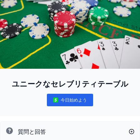
ユニークなセレブリティテーブル
今日始めよう
Notifications
質問と回答