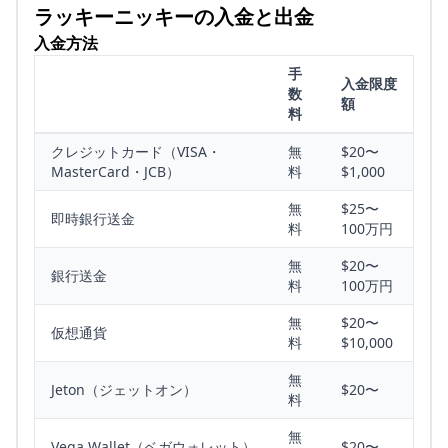
ラッキーニッキーの入金と出金
入金方法
手
入金限度
数
額
料
クレジットカード（VISA・
無
$20〜
MasterCard・JCB）
料
$1,000
無
$25〜
即時銀行送金
料
100万円
無
$20〜
銀行送金
料
100万円
無
$20〜
仮想通貨
料
$10,000
無
Jeton（ジェットオン）
$20〜
料
無
Vega Wallet（ベガウォレット）
$20〜