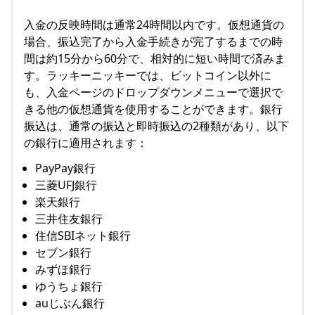
入金の反映時間は通常24時間以内です。仮想通貨の
場合、振込完了から入金手続きが完了するまでの時
間は約15分から60分で、相対的に短い時間で済みま
す。ラッキーニッキーでは、ビットコイン以外に
も、入金ページのドロップダウンメニューで選択で
きる他の仮想通貨を使用することができます。銀行
振込は、通常の振込と即時振込の2種類があり、以下
の銀行に適用されます：
PayPay銀行
三菱UFJ銀行
楽天銀行
三井住友銀行
住信SBIネット銀行
セブン銀行
みずほ銀行
ゆうちょ銀行
auじぶん銀行