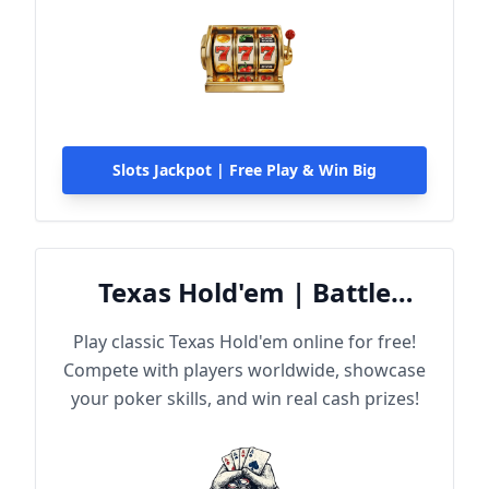
Slots Jackpot | Free Play & Win Big
Texas Hold'em | Battle
Online
Play classic Texas Hold'em online for free!
Compete with players worldwide, showcase
your poker skills, and win real cash prizes!