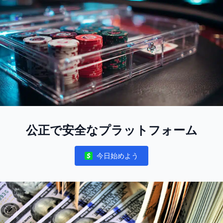
公正で安全なプラットフォーム
今日始めよう
Notifications