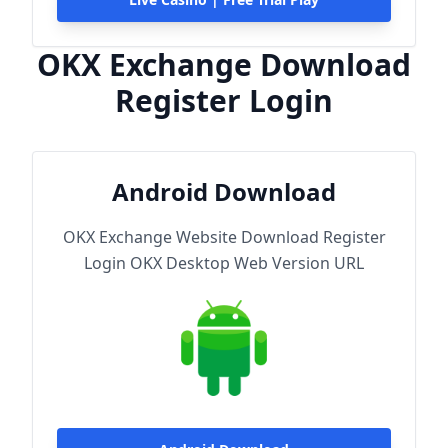
OKX Exchange Download
Register Login
Android Download
OKX Exchange Website Download Register
Login OKX Desktop Web Version URL