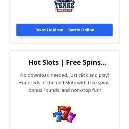
Texas Hold'em | Battle Online
Hot Slots | Free Spins
Online
No download needed, just click and play!
Hundreds of themed Slots with free spins,
bonus rounds, and non-stop fun!