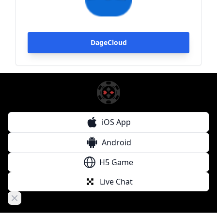
DageCloud
iOS App
Android
H5 Game
Live Chat
Close banner