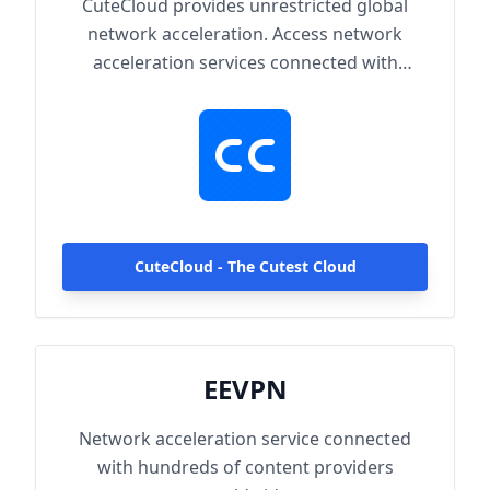
CuteCloud provides unrestricted global
network acceleration. Access network
acceleration services connected with
hundreds of content providers worldwide.
With up to 2000Mbps single-line access
capacity and 1000+ high-speed servers
globally, enjoy fast and stable connections
anytime, anywhere.
CuteCloud - The Cutest Cloud
EEVPN
Network acceleration service connected
with hundreds of content providers