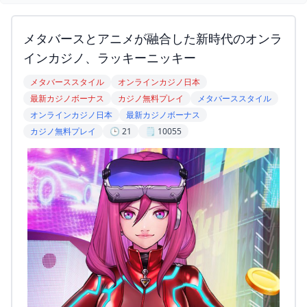
メタバースとアニメが融合した新時代のオンラ
インカジノ、ラッキーニッキー
メタバーススタイル
オンラインカジノ日本
最新カジノボーナス
カジノ無料プレイ
メタバーススタイル
オンラインカジノ日本
最新カジノボーナス
カジノ無料プレイ
🕒 21
🗒️ 10055