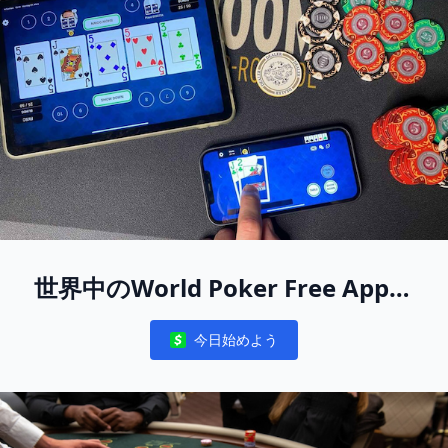
世界中のWorld Poker Free Appラ
イブイベントに参加するチャンス
今日始めよう
を掴もう
Notifications