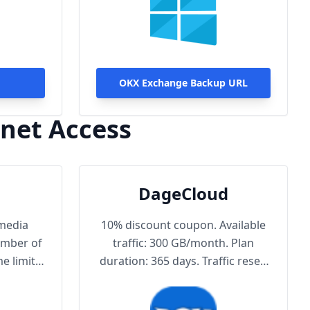
OKX Exchange Backup URL
net Access
DageCloud
media
10% discount coupon. Available
umber of
traffic: 300 GB/month. Plan
e limit.
duration: 365 days. Traffic reset:
mit.
reset on order date or by
purchasing traffic package.