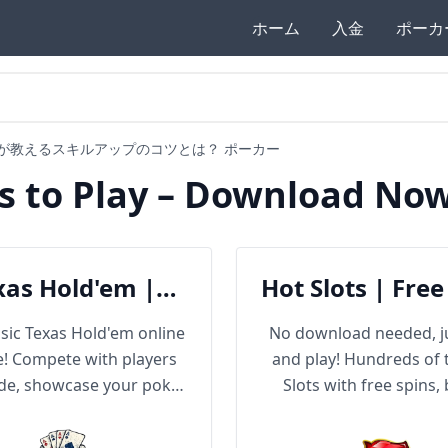
ホーム
入金
ポーカ
が教えるスキルアップのコツとは？ ポーカー
 to Play – Download Now
xas Hold'em |
Hot Slots | Free
attle Online
Online
ssic Texas Hold'em online
No download needed, ju
e! Compete with players
and play! Hundreds of
de, showcase your poker
Slots with free spins,
 and win real cash prizes!
rounds, and non-stop