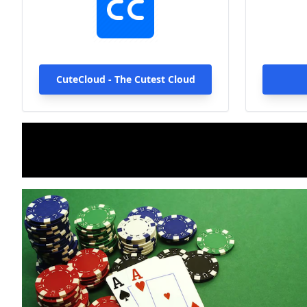
worldwide. With up to 2000Mbps
single-line access capacity and
1000+ high-speed servers
globally, enjoy fast and stable
connections anytime, anywhere.
CuteCloud - The Cutest Cloud