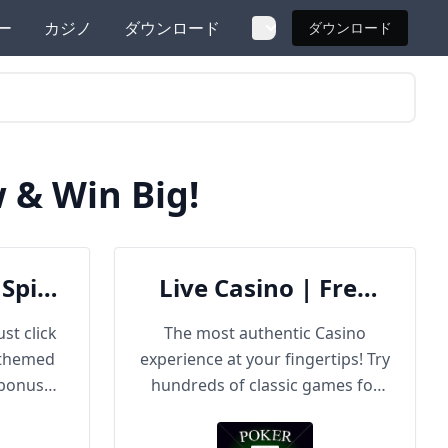
ー
カジノ
ダウンロード
ダウンロード
 & Win Big!
 Spins
Live Casino | Free
Trial Play
st click
The most authentic Casino
 themed
experience at your fingertips! Try
 bonus
hundreds of classic games for
 fun!
free, feel the thrill, win real
rewards!