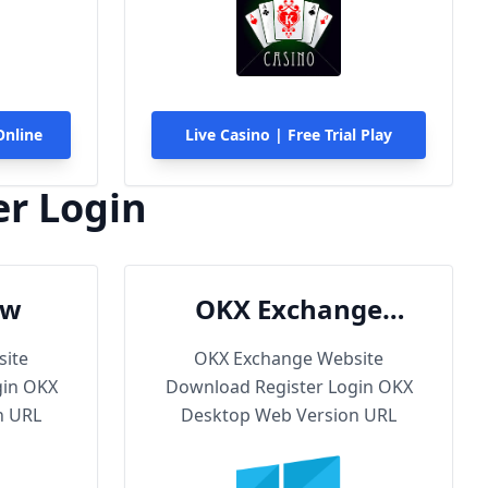
Online
Live Casino | Free Trial Play
r Login
ow
OKX Exchange
Backup URL
ite
OKX Exchange Website
gin OKX
Download Register Login OKX
n URL
Desktop Web Version URL