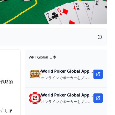
WPT Global 日本
World Poker Global App グローバル
オンラインでポーカーをプレイしてリアルマネーを獲得しよう。
で戦略的
World Poker Global App グローバル
。
オンラインでポーカーをプレイしてリアルマネーを獲得しよう。
紹介しま