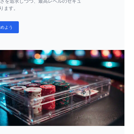
バルは楽しさを追求しつつ、最高レベルのセキュ
ります。
始めよう
ons