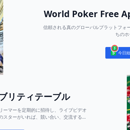
World Poker Fr
たの新しいオンライ
信頼される真のグローバルプラットフォ
し
ちのホ
今日
Notificati
ブリティテーブル
リーマーを定期的に招待し、ライブビデオ
のスターがいれば、競い合い、交流するチ
お見逃しなく！