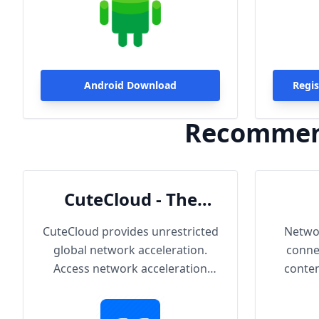
Android Download
Regis
Recommend
CuteCloud - The
Cutest Cloud
CuteCloud provides unrestricted
Networ
global network acceleration.
conne
Access network acceleration
conten
services connected with
hundreds of content providers