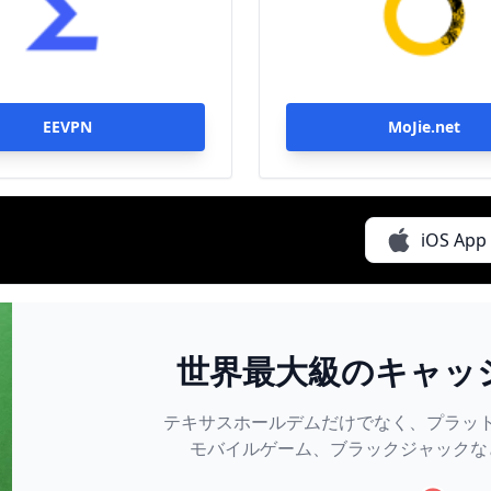
EEVPN
MoJie.net
iOS App
世界最大級のキャッ
ーのレクリエーショ
テキサスホールデムだけでなく、プラッ
モバイルゲーム、ブラックジャックな