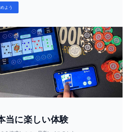
始めよう
ons
本当に楽しい体験