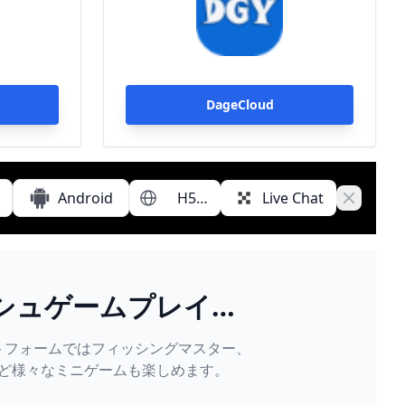
Maximum achievable bandwidth:
1000 Mbps. Node protocol:
Trojan.
DageCloud
Android
H5
Live Chat
Close ba
Game
シュゲームプレイヤ
ンプールに参加しよ
トフォームではフィッシングマスター、
う
ど様々なミニゲームも楽しめます。