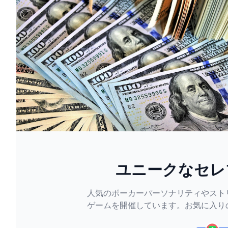
ユニークなセレ
人気のポーカーパーソナリティやスト
ゲームを開催しています。お気に入り
ャンスを