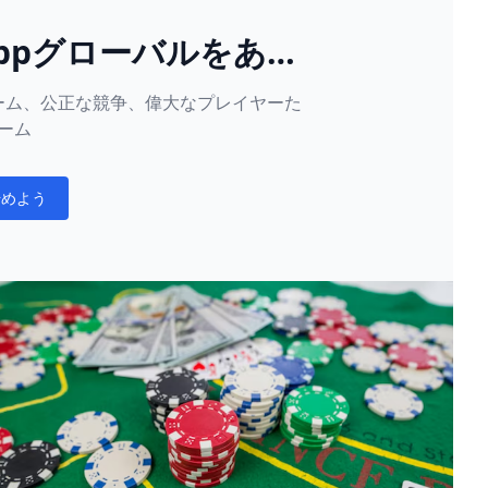
ee Appグローバルをあな
ンポーカーホームに
ーム、公正な競争、偉大なプレイヤーた
よう
ーム
始めよう
ons