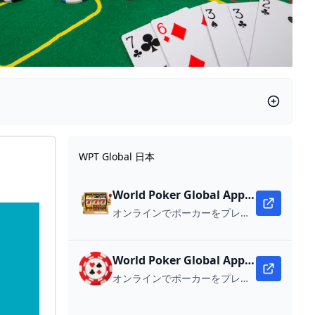
WPT Global 日本
World Poker Global App グローバル
オンラインでポーカーをプレイしてリアルマネーを獲得しよう。
World Poker Global App グローバル
オンラインでポーカーをプレイしてリアルマネーを獲得しよう。