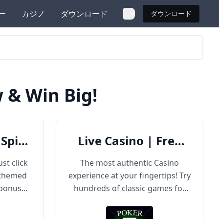
ー
カジノ
ダウンロード
ダウンロード
 & Win Big!
 Spins
Live Casino | Free
Trial Play
st click
The most authentic Casino
 themed
experience at your fingertips! Try
 bonus
hundreds of classic games for
 fun!
free, feel the thrill, win real
rewards!