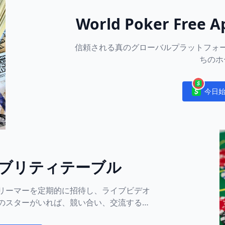
World Poker Fr
たの新しいオンライ
信頼される真のグローバルプラットフォ
し
ちのホ
今日
Notificati
ブリティテーブル
リーマーを定期的に招待し、ライブビデオ
のスターがいれば、競い合い、交流するチ
お見逃しなく！