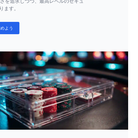
バルは楽しさを追求しつつ、最高レベルのセキュ
ります。
始めよう
ons