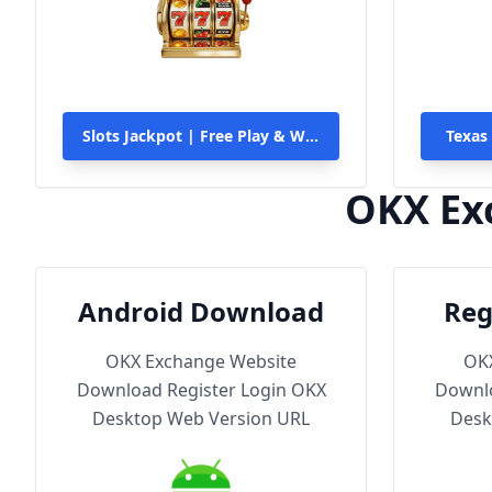
Slots Jackpot | Free Play & Win
Texas
Big
OKX Ex
Android Download
Reg
OKX Exchange Website
OK
Download Register Login OKX
Downlo
Desktop Web Version URL
Desk