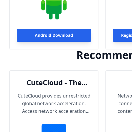
Android Download
Regis
Recommend
CuteCloud - The
Cutest Cloud
CuteCloud provides unrestricted
Networ
global network acceleration.
conne
Access network acceleration
conten
services connected with
hundreds of content providers