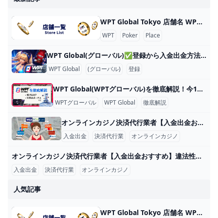
楽しい再生体験をお届けしま
す。
WPT Global Tokyo 店舗名 WPT Global Tokyo 店舗名 北海道 店舗名 住所 HOTARU by the FINCH 北海道札幌市 中央区南4条西2丁目RECOLTE SAPPORO 1F GOLDEN BANANA 北海道札幌市中央区南6条西６丁目7-1 第6旭観光ビル5階 KINGSMAN 北海道札幌市中央区南4条西5丁目4 シャンゼリゼビル5F 東北地方 店舗名 住所 Poker Bar BLUFF 岩手県盛岡市大通2丁目3-3 スギエビル 6F 9High仙台 宮城県仙台市青葉区花京院１丁目４-47ALLELL花京院 5F DEER GOLD 宮城県仙台市青葉区国分町２丁目１５−１６ DAISY BUILDING 7階 BACKDOOR仙台 宮城県仙台市青葉区国分町２丁目１−１２ 瀬戸勝ビル 1C まめでらかじの 秋田県秋田市大町６丁目２−２ Poker Bar BLUFF 岩手県盛岡市大通２丁目３−３ スギエビル ６F Ace&King FUKUSHIMA 福島県福島市栄町１２−１２ サモン館 2F The Brilliant Space L,O,L 山形県山形市旅篭町２丁目２−２６ 庄司ビル 1階 関東地方 以下は、東京都内のポーカールームの店舗名と住所の一覧です。
WPT
Poker
Place
WPT Global(グローバル)✅登録から入金出金方法まで徹底解説 😄 WPT Global(WPTグローバル)は世界三大ポーカー大会WPT(ワールドポーカーツアー)の公式アプリとして2021年に設立しました。世界中で今最も注目を集めている最新のNo1オンラインポーカー おすすめアプリです。
WPT Global
(グローバル)
登録
WPT Global(WPTグローバル)を徹底解説！今1番アツいアプリはこれ WPT Global(WPTグローバル)は世界3大ポーカー大会の1つであるWPT(ワールドポーカーツアー)の公式のオンラインポーカーアプリです。 この記事ではこれからWPT Globalを始める人でも失敗しない登録方法や気になるボーナスの詳細を紹介します。
WPTグローバル
WPT Global
徹底解説
オンラインカジノ決済代行業者【入金出金おすすめ】違法性は？ オンラインカジノの決済代行業者とは、オンラインカジノに入金や出金をする際に、その間に入ってくれるサービスのことです。 2023年9月27日に日本初となるオンラインカジノ決済代行会社SumoPayが客側の常習賭博をほう助したとして摘発されました。これは決済代行会社が日本国内で運営されていた事が違法となっています。
入金出金
決済代行業
オンラインカジノ
オンラインカジノ決済代行業者【入金出金おすすめ】違法性は？ オンラインカジノの決済代行業者とは、オンラインカジノに入金や出金をする際に、その間に入ってくれるサービスのことです。 2023年9月27日に日本初となるオンラインカジノ決済代行会社SumoPayが客側の常習賭博をほう助したとして摘発されました。これは決済代行会社が日本国内で運営されていた事が違法となっています。
入金出金
決済代行業
オンラインカジノ
人気記事
WPT Global Tokyo 店舗名 WPT Global Tokyo 店舗名 北海道 店舗名 住所 HOTARU by the FINCH 北海道札幌市 中央区南4条西2丁目RECOLTE SAPPORO 1F GOLDEN BANANA 北海道札幌市中央区南6条西６丁目7-1 第6旭観光ビル5階 KINGSMAN 北海道札幌市中央区南4条西5丁目4 シャンゼリゼビル5F 東北地方 店舗名 住所 Poker Bar BLUFF 岩手県盛岡市大通2丁目3-3 スギエビル 6F 9High仙台 宮城県仙台市青葉区花京院１丁目４-47ALLELL花京院 5F DEER GOLD 宮城県仙台市青葉区国分町２丁目１５−１６ DAISY BUILDING 7階 BACKDOOR仙台 宮城県仙台市青葉区国分町２丁目１−１２ 瀬戸勝ビル 1C まめでらかじの 秋田県秋田市大町６丁目２−２ Poker Bar BLUFF 岩手県盛岡市大通２丁目３−３ スギエビル ６F Ace&King FUKUSHIMA 福島県福島市栄町１２−１２ サモン館 2F The Brilliant Space L,O,L 山形県山形市旅篭町２丁目２−２６ 庄司ビル 1階 関東地方 以下は、東京都内のポーカールームの店舗名と住所の一覧です。