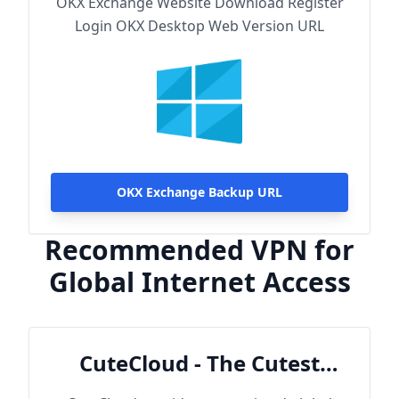
OKX Exchange Website Download Register
Login OKX Desktop Web Version URL
OKX Exchange Backup URL
Recommended VPN for
Global Internet Access
CuteCloud - The Cutest
Cloud