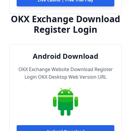
OKX Exchange Download
Register Login
Android Download
OKX Exchange Website Download Register
Login OKX Desktop Web Version URL