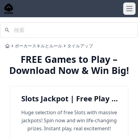
Ope
ポーカースキルとルール
タイルアップ
Home
FREE Games to Play –
Download Now & Win Big!
Slots Jackpot | Free Play &
Win Big
Huge selection of free Slots with massive
jackpots! Spin now and win life-changing
prizes. Instant play, real excitement!