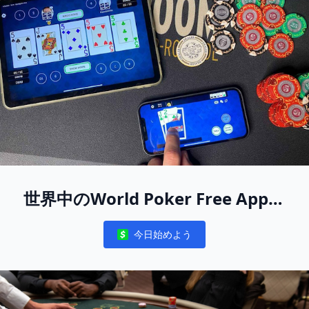
世界中のWorld Poker Free Appラ
イブイベントに参加するチャンス
今日始めよう
を掴もう
Notifications