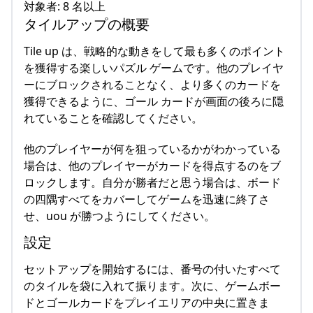
対象者: 8 名以上
タイルアップの概要
Tile up は、戦略的な動きをして最も多くのポイント
を獲得する楽しいパズル ゲームです。他のプレイヤ
ーにブロックされることなく、より多くのカードを
獲得できるように、ゴール カードが画面の後ろに隠
れていることを確認してください。
他のプレイヤーが何を狙っているかがわかっている
場合は、他のプレイヤーがカードを得点するのをブ
ロックします。自分が勝者だと思う場合は、ボード
の四隅すべてをカバーしてゲームを迅速に終了さ
せ、uou が勝つようにしてください。
設定
セットアップを開始するには、番号の付いたすべて
のタイルを袋に入れて振ります。次に、ゲームボー
ドとゴールカードをプレイエリアの中央に置きま