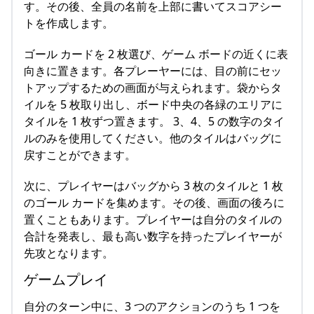
す。その後、全員の名前を上部に書いてスコアシー
トを作成します。
ゴール カードを 2 枚選び、ゲーム ボードの近くに表
向きに置きます。各プレーヤーには、目の前にセッ
トアップするための画面が与えられます。袋からタ
イルを 5 枚取り出し、ボード中央の各緑のエリアに
タイルを 1 枚ずつ置きます。 3、4、5 の数字のタイ
ルのみを使用してください。他のタイルはバッグに
戻すことができます。
次に、プレイヤーはバッグから 3 枚のタイルと 1 枚
のゴール カードを集めます。その後、画面の後ろに
置くこともあります。プレイヤーは自分のタイルの
合計を発表し、最も高い数字を持ったプレイヤーが
先攻となります。
ゲームプレイ
自分のターン中に、3 つのアクションのうち 1 つを