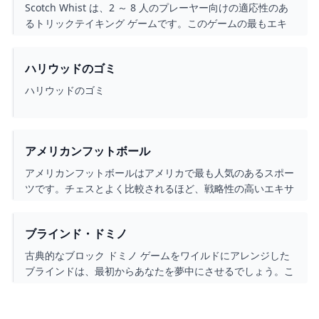
Scotch Whist は、2 ～ 8 人のプレーヤー向けの適応性のあ
るトリックテイキング ゲームです。このゲームの最もエキ
サイティングな点は、参加するプレイヤーの数に応じてゲー
ムがどのように変化するかです。個人でもチームでもプレイ
ハリウッドのゴミ
でき、プレイヤーはただできるだけ多くのトリックを集めよ
うとするだけではありません。彼らは最高位の切り札5枚を
ハリウッドのゴミ
手に入れようとしている。奇数のプレイヤーで行き詰まった
場合は、スコッチホイストを試してみてください。
アメリカンフットボール
アメリカンフットボールはアメリカで最も人気のあるスポー
ツです。チェスとよく比較されるほど、戦略性の高いエキサ
イティングなコンタクト スポーツです。 2022 年のスーパ
ーボウルを視聴するために 1 億 1,200 万人という圧倒的な
ブラインド・ドミノ
数の人々が視聴しましたが、そのうちの何人がハーフタイム
ショーだけを観ていたのかはまだよくわかりません。
古典的なブロック ドミノ ゲームをワイルドにアレンジした
ブラインドは、最初からあなたを夢中にさせるでしょう。こ
のゲームでは、プレイヤーはドミノを 1 枚ひっくり返すま
で自分の手を見ることができないため、鋭い記憶力が役に立
ちます。あなたのドミノは遊びますか？素晴らしい！そうで