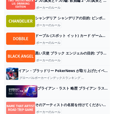
2つの真実と1つの嘘: 飲酒編 2 つの真実と 1 つの嘘の目的: 飲酒編: 2 つの真実と 1 つの嘘を、他の人が簡単に嘘を推測できない方法で伝えます。 プレイヤー数: 3 人以上 材料: アルコール ゲームの種類: 飲酒ゲーム 対象者: 21 歳以上 2つの真実と嘘: 飲酒編の概要 Two Truths And A Lie は古典的なアイスブレイク ゲームですが、楽しいお酒を飲むゲームにも変えることができます。周りの人々のことをよく知らなくても、これは面白いゲームです。創造力を高めて、始めましょう!
ポーカーのルール
シャンデリア シャンデリアの目的: ピンポン球を他のプレイヤーのカップに跳ね返させます。ボールが中央のカップに落ちたら、飲み物を飲み、他のプレイヤーよりも早くカップをひっくり返します。 プレイ人数: 4 ～ 10 人 内容: ピンポン玉 2 個、1 人あたり 1 カップ、真ん中用 1 カップ、ボウル 1 杯、およびプレイヤー 1 人あたり少なくとも 1 ～ 2 杯のビール ゲームの種類: 飲酒ゲーム 対象者: 21 歳以上 #シャンデリアのご紹介
ポーカーのルール
ドーブル (スポット イット) カード ゲームのルール ドブルの目的: スポットとも呼ばれるドブルの目的は、2 枚のカードが共有するユニークなシンボルを見つけてポイントを獲得することです。 プレイヤー数: 2 + カード数: 8 つの異なるシンボルを持つ 55 枚のカード (ロンド) タイプゲームの内容: 視覚認識観察ゲーム対象者: 8 歳以上 Dobble(Spot IT) の概要 Dobble は Spot It (米国) とも呼ばれ、対戦相手よりも早くカードをマッチングすることを目的とした、ペースの速い子供向けゲームです。米国では、Spot It (Dobble) は 2019 年に初めて発売されて以来、1,200 万本以上を販売しました。このゲームは、若い脳の記憶力、知覚、細かい運動能力の発達に役立ち、幼児にとって完璧な発達ゲームとなっています。 ！この記事では、Spot It (Dobble) のルールと戦略について説明し、ゲームを購入する場所に関する推奨事項もいくつか紹介します。
ポーカーのルール
黒い天使 ブラック エンジェルの目的: ブラック エンジェルの目的は、ゲーム終了時に最も多くの VP を獲得したプレイヤーになることです。 プレイ人数: 1 ～ 4 人 素材: ゲームボード 1 枚、プレイヤーボード 4 枚、スペースストリップ 7 枚、フリゲート艦フィギュア 1 個、船 20 個、ロボット 64 個、サイコロ 18 個、初級テクノロジーカード 12 枚、テクノロジーカード 48 枚、先進テクノロジーカード 16 枚、ミッションカード 60 枚、ラヴェジャーカード 30 枚。 、ディスク 8 枚、リソース 40 個、ダメージキューブ 30 個、スタータープレイヤートークン 1 個、ハル用カード 12 枚、プレイヤーエイド 4 個、説明書 ゲームの種類: ハンドマネジメントボードゲーム 対象年齢: 12 歳以上 ブラックエンジェルの概要 ブラック・エンジェル・プロジェクトは、人類を救う最後の一針として結成されました。人間は地球を破壊し、事実上居住不可能な状態にしました。現在、人類の遺伝的遺産は、それぞれ異なる国から来たさまざまなロボットの手に渡っており、それぞれが独自の目的を持って居住可能な惑星に到達し、人類を目覚めさせる役割を果たします。このタスクを完了するには、ロボットが最も多くの VP を獲得し、新しい惑星での新しい文明の始まりを監督できるようにする必要があります。
ポーカーのルール
イアン・ブラッドリー PokerNews が取り上げたイベント イベント 場所 賞品 2024 PokerStars EPT Paris5,300 EPT メイン イベント 42位 €22,900 2023 WSOP EuropeEvent #10: 2,000 8 ゲーム ミックス 2位 €29,525 2023 PokerStars EPT Barcelona3,000 EPT ミステリー バウンティ 第109回 €4,410 2023 ワールド シリーズ オブ ポーカーイベント #35: $10,000 シークレット報奨金 13日 $36,332 2022 PokerStars EPT Barcelona10,300 EPT ハイ ローラー 72位 €17,020 2022 PokerStars EPT Barcelona2,200 Estrellas ポーカー ツアー ハイ ローラー 2位 500,000ユーロ 2022 ウィン サマー クラシック $3,500 NLH チャンピオンシップ 30日 $23,476 2022 ワールド シリーズ オブ ポーカーイベント #53: $5,000 混合ノーリミット ホールデム/ポット リミット オマハ 87位 $8,761 2022 ワールド シリーズ オブ ポーカーイベント #39: $3,000 ポットリミット オマハ 6 ハンド 33日 $10,179 2021 ワールド シリーズ オブ ポーカー ヨーロッパイベント #14: 10,350 WSOPE メイン イベント 85位 €18,407 2021 ワールド シリーズ オブ ポーカー ヨーロッパイベント #11: 1,650 NLH 6-Max 44位 €3,437 2021 ワールド シリーズ オブ ポーカー ヨーロッパイベント #6: 1,650 PLO/NLH 混合 26日 €3,607 2021 ワールド シリーズ オブ ポーカー ヨーロッパイベント #4: 2,000 ポットリミット オマハ 3 番目/sup> €44,044 2021 ウィン フォール クラシック $3,500 NLH チャンピオンシップ 53位 $21,974 2021 ウィン フォール クラシック $2,200 ミステリー バウンティ 96位 $6,919 2020 GGPoker WSOP オンライン ブレスレット イベントイベント #76: $400 フォーティ スタック ノー リミット ホールデム 278位 $1,332 2020 GGPoker WSOP オンライン ブレスレット イベントイベント #72: $1,500 リミット ホールデム チャンピオンシップ 34日 $3,910 2020 GGPoker WSOP オンライン ブレスレット イベントイベント #62: $1,500 ポット リミット オマハ 48位 $4,717 2018 ワールド シリーズ オブ ポーカーイベント #19: $565 ポットリミット オマハ 203位 $934
グローバルポーカーインデックスランキング
イアン・ブラッドリー
ブライアン・ラスト 略歴 ブライアン ラストはアメリカのポーカー プレーヤーで、ワールド シリーズ オブ ポーカー ブレスレットを 6 個獲得しており、2023 年のポーカー殿堂入りを果たしています。
そのアーティストの名前を付けてくださいロードトリップゲーム 名前を付けるアーティストの目的: 名前を付けるアーティストの目的は、他のプレイヤーよりも先に曲のアーティストの名前を付けることです。 プレイヤー数: 2 人以上 材料: 材料は必要ありません ゲームの種類: ロードトリップ当てゲーム 対象年齢: 6 歳以上 そのアーティストの名前の概要 Name That Artist は、音楽に興味があり、頭の回転が速い人に最適なゲームです。プレイヤーは曲を聴く必要があり、曲を聴きながら、他のプレイヤーがチャンスを得る前にアーティストの名前を言わなければなりません。プレイヤーは曲の最初または 3 分が経過した時点でアーティストを呼び出すことができます。ここでは時間が非常に重要です。正解が多ければ多いほど、ゲームに勝つ可能性が高くなります。
ポーカーのルール