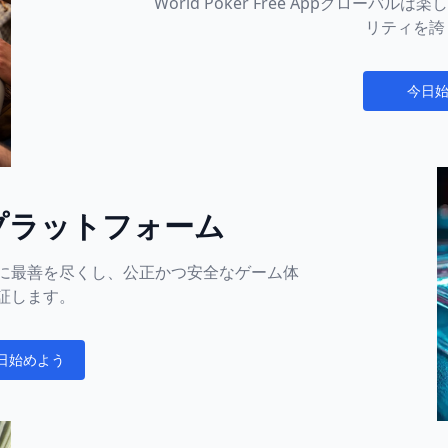
World Poker Free Appグロー
リティを誇
今日
Notificati
プラットフォーム
に最善を尽くし、公正かつ安全なゲーム体
証します。
日始めよう
cations