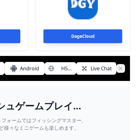
Maximum achievable bandwidth:
1000 Mbps. Node protocol:
Trojan.
DageCloud
Android
H5
Live Chat
Close ba
Game
シュゲームプレイヤ
ンプールに参加しよ
トフォームではフィッシングマスター、
う
ど様々なミニゲームも楽しめます。