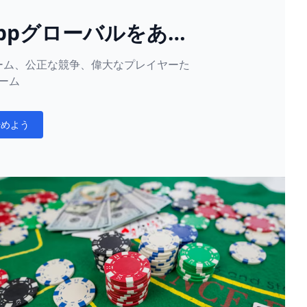
ee Appグローバルをあな
ンポーカーホームに
ーム、公正な競争、偉大なプレイヤーた
よう
ーム
始めよう
ons