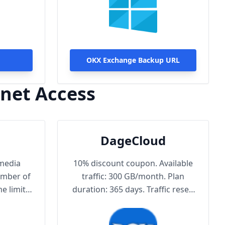
OKX Exchange Backup URL
net Access
DageCloud
media
10% discount coupon. Available
umber of
traffic: 300 GB/month. Plan
e limit.
duration: 365 days. Traffic reset:
mit.
reset on order date or by
purchasing traffic package.