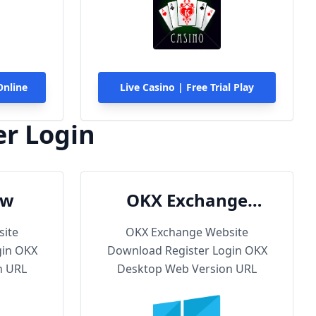
Online
Live Casino | Free Trial Play
r Login
ow
OKX Exchange
Backup URL
ite
OKX Exchange Website
gin OKX
Download Register Login OKX
n URL
Desktop Web Version URL