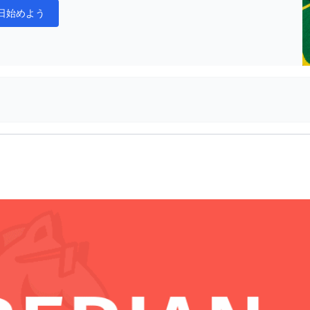
日始めよう
cations