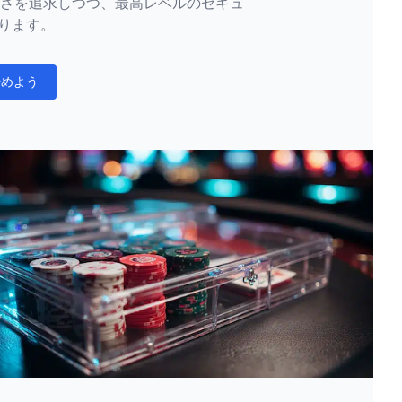
バルは楽しさを追求しつつ、最高レベルのセキュ
ります。
始めよう
ons