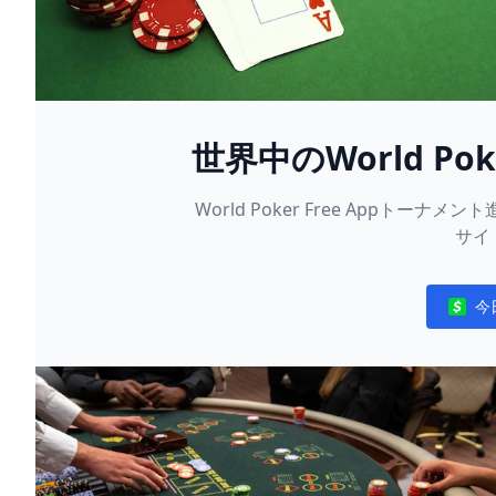
世界中のWorld Pok
ベントに参加す
World Poker Free Appト
サイ
今
Notifi