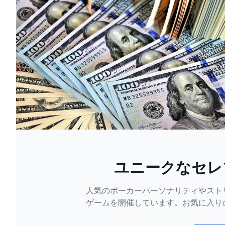
ユニークなセレ
人気のポーカーパーソナリティやスト
ゲームを開催しています。お気に入り
ャンスを