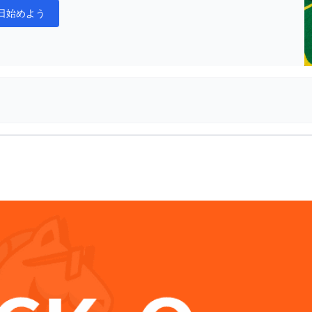
日始めよう
cations