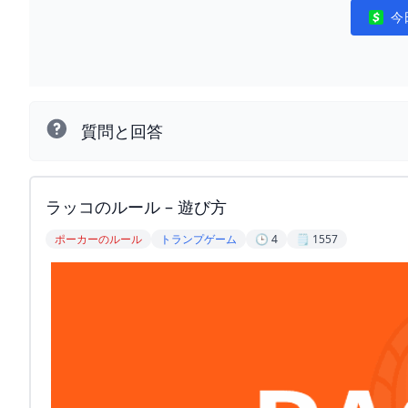
今
Notifi
質問と回答
ラッコのルール – 遊び方
ポーカーのルール
トランプゲーム
🕒 4
🗒️ 1557