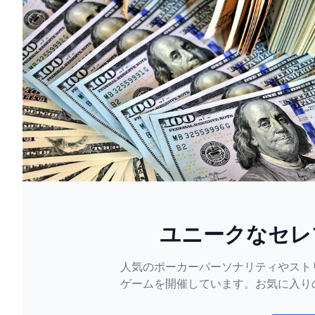
ユニークなセレ
人気のポーカーパーソナリティやスト
ゲームを開催しています。お気に入り
ャンスを