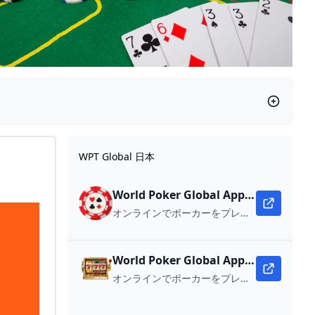
WPT Global 日本
World Poker Global App グローバル
オンラインでポーカーをプレイしてリアルマネーを獲得しよう。
World Poker Global App グローバル
オンラインでポーカーをプレイしてリアルマネーを獲得しよう。