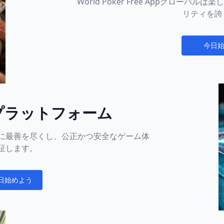
World Poker Free Appグロー
リティを誇
今日
Notificati
プラットフォーム
に最善を尽くし、公正かつ安全なゲーム体
証します。
日始めよう
cations