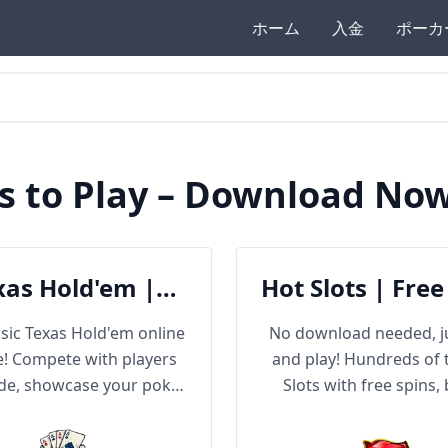
ホーム
入金
ポーカ
 to Play – Download Now
xas Hold'em |
Hot Slots | Free
attle Online
Online
ssic Texas Hold'em online
No download needed, ju
e! Compete with players
and play! Hundreds of
de, showcase your poker
Slots with free spins,
 and win real cash prizes!
rounds, and non-stop