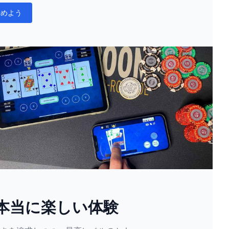
始めよう
ons
本当に楽しい体験