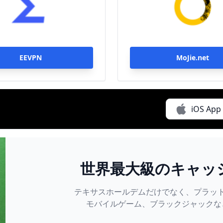
EEVPN
MoJie.net
iOS App
世界最大級のキャッ
ーのレクリエーショ
テキサスホールデムだけでなく、プラッ
モバイルゲーム、ブラックジャックな