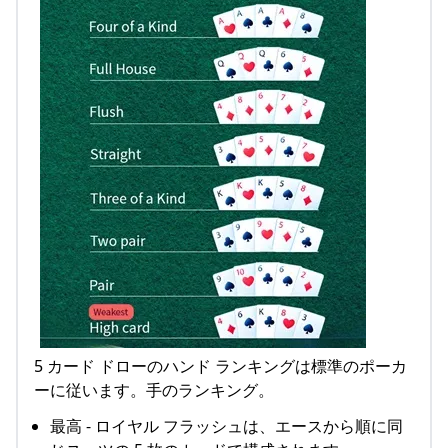
5 カード ドローのハンド ランキングは標準のポーカ
ーに従います。手のランキング。
最高 - ロイヤル フラッシュは、エースから順に同