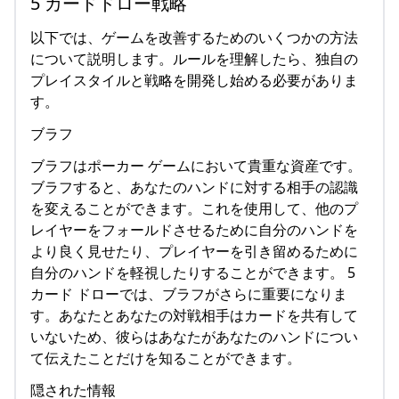
5 カードドロー戦略
以下では、ゲームを改善するためのいくつかの方法
について説明します。ルールを理解したら、独自の
プレイスタイルと戦略を開発し始める必要がありま
す。
ブラフ
ブラフはポーカー ゲームにおいて貴重な資産です。
ブラフすると、あなたのハンドに対する相手の認識
を変えることができます。これを使用して、他のプ
レイヤーをフォールドさせるために自分のハンドを
より良く見せたり、プレイヤーを引き留めるために
自分のハンドを軽視したりすることができます。 5
カード ドローでは、ブラフがさらに重要になりま
す。あなたとあなたの対戦相手はカードを共有して
いないため、彼らはあなたがあなたのハンドについ
て伝えたことだけを知ることができます。
隠された情報