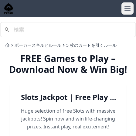
Ope
ポーカースキルとルール
5 枚のカードを引くルール
Home
FREE Games to Play –
Download Now & Win Big!
Slots Jackpot | Free Play &
Win Big
Huge selection of free Slots with massive
jackpots! Spin now and win life-changing
prizes. Instant play, real excitement!