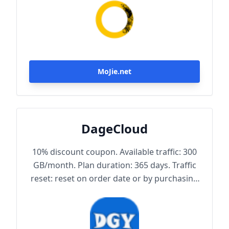
MoJie.net
DageCloud
10% discount coupon. Available traffic: 300
GB/month. Plan duration: 365 days. Traffic
reset: reset on order date or by purchasing
traffic package. Maximum achievable
bandwidth: 1000 Mbps. Node protocol:
Trojan.