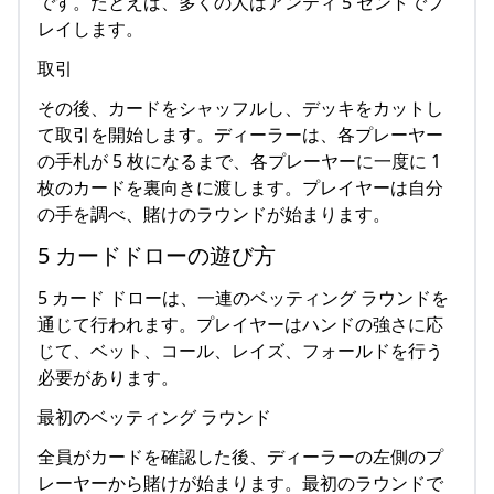
です。たとえば、多くの人はアンティ 5 セントでプ
レイします。
取引
その後、カードをシャッフルし、デッキをカットし
て取引を開始します。ディーラーは、各プレーヤー
の手札が 5 枚になるまで、各プレーヤーに一度に 1
枚のカードを裏向きに渡します。プレイヤーは自分
の手を調べ、賭けのラウンドが始まります。
5 カードドローの遊び方
5 カード ドローは、一連のベッティング ラウンドを
通じて行われます。プレイヤーはハンドの強さに応
じて、ベット、コール、レイズ、フォールドを行う
必要があります。
最初のベッティング ラウンド
全員がカードを確認した後、ディーラーの左側のプ
レーヤーから賭けが始まります。最初のラウンドで