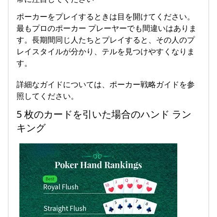
ポーカーをプレイするときは目を開けてください。
最もプロのポーカー プレーヤーでも間違いはありま
す。長期間同じ人たちとプレイすると、その人のプ
レイスタイルが分かり、テルを見つけやすくなりま
す。
詳細なガイドについては、ポーカー戦略ガイドを参
照してください。
5 枚のカードを引いた場合のハンド ラン
キング