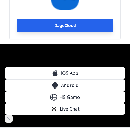
DageCloud
iOS App
Android
H5 Game
Live Chat
Close banner