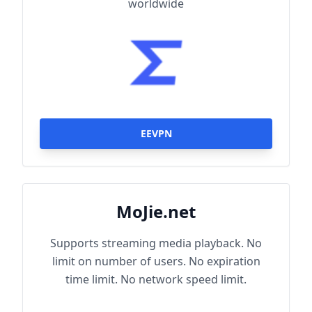
worldwide
EEVPN
MoJie.net
Supports streaming media playback. No
limit on number of users. No expiration
time limit. No network speed limit.