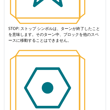
STOP: ストップ シンボルは、ターンが終了したこと
を意味します。そのターン中、ブロックを他のスペ
ースに移動することはできません。