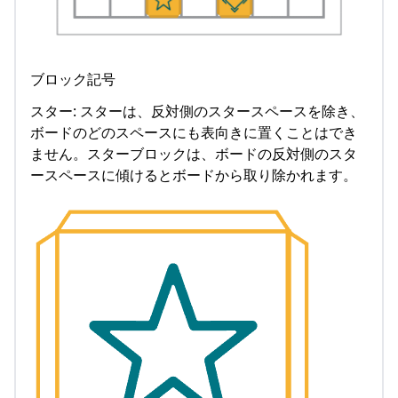
ブロック記号
スター: スターは、反対側のスタースペースを除き、
ボードのどのスペースにも表向きに置くことはでき
ません。スターブロックは、ボードの反対側のスタ
ースペースに傾けるとボードから取り除かれます。