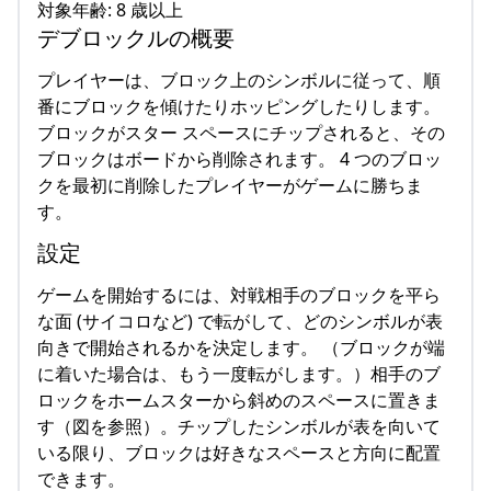
対象年齢: 8 歳以上
デブロックルの概要
プレイヤーは、ブロック上のシンボルに従って、順
番にブロックを傾けたりホッピングしたりします。
ブロックがスター スペースにチップされると、その
ブロックはボードから削除されます。 4 つのブロッ
クを最初に削除したプレイヤーがゲームに勝ちま
す。
設定
ゲームを開始するには、対戦相手のブロックを平ら
な面 (サイコロなど) で転がして、どのシンボルが表
向きで開始されるかを決定します。 （ブロックが端
に着いた場合は、もう一度転がします。）相手のブ
ロックをホームスターから斜めのスペースに置きま
す（図を参照）。チップしたシンボルが表を向いて
いる限り、ブロックは好きなスペースと方向に配置
できます。