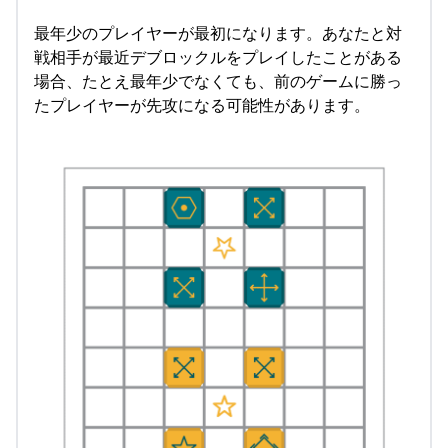
最年少のプレイヤーが最初になります。あなたと対
戦相手が最近デブロックルをプレイしたことがある
場合、たとえ最年少でなくても、前のゲームに勝っ
たプレイヤーが先攻になる可能性があります。