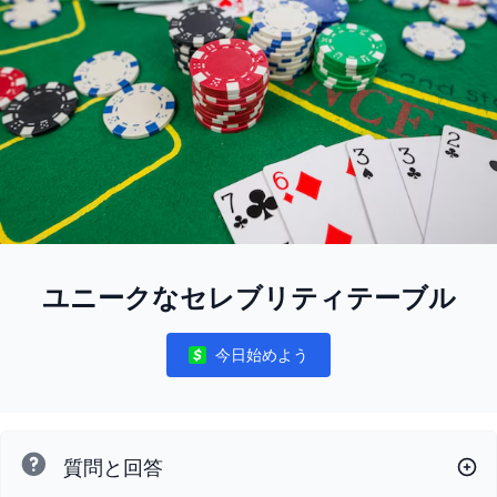
ユニークなセレブリティテーブル
今日始めよう
Notifications
質問と回答