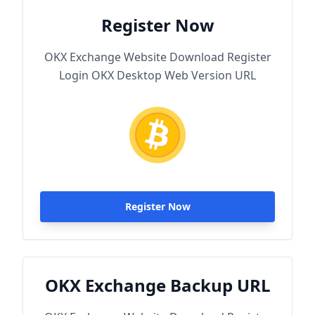
Register Now
OKX Exchange Website Download Register
Login OKX Desktop Web Version URL
Register Now
OKX Exchange Backup URL