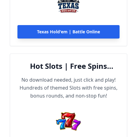
Texas Hold'em | Battle Online
Hot Slots | Free Spins
Online
No download needed, just click and play!
Hundreds of themed Slots with free spins,
bonus rounds, and non-stop fun!