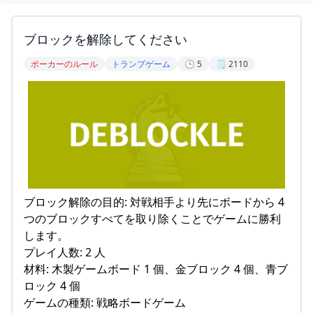
ブロックを解除してください
ポーカーのルール
トランプゲーム
🕒 5
🗒️ 2110
ブロック解除の目的: 対戦相手より先にボードから 4
つのブロックすべてを取り除くことでゲームに勝利
します。
プレイ人数: 2 人
材料: 木製ゲームボード 1 個、金ブロック 4 個、青ブ
ロック 4 個
ゲームの種類: 戦略ボードゲーム