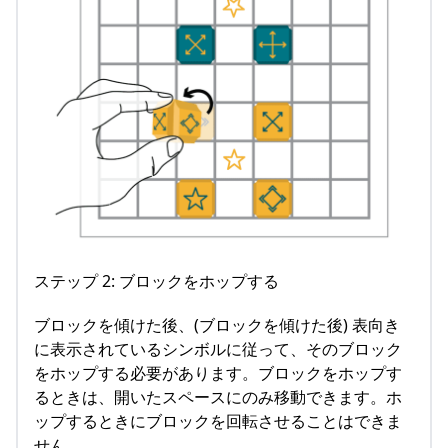
ステップ 2: ブロックをホップする
ブロックを傾けた後、(ブロックを傾けた後) 表向き
に表示されているシンボルに従って、そのブロック
をホップする必要があります。ブロックをホップす
るときは、開いたスペースにのみ移動できます。ホ
ップするときにブロックを回転させることはできま
せん。