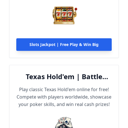
Slots Jackpot | Free Play & Win Big
Texas Hold'em | Battle
Online
Play classic Texas Hold'em online for free!
Compete with players worldwide, showcase
your poker skills, and win real cash prizes!