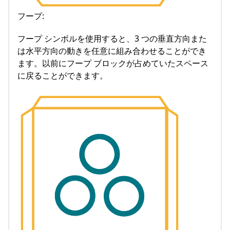
フープ:
フープ シンボルを使用すると、3 つの垂直方向また
は水平方向の動きを任意に組み合わせることができ
ます。以前にフープ ブロックが占めていたスペース
に戻ることができます。