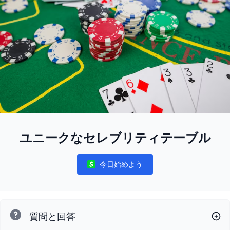
ユニークなセレブリティテーブル
今日始めよう
Notifications
質問と回答