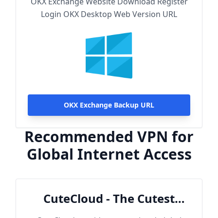
OKX Exchange Website Download Register
Login OKX Desktop Web Version URL
OKX Exchange Backup URL
Recommended VPN for
Global Internet Access
CuteCloud - The Cutest
Cloud