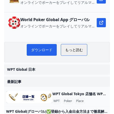
オンラインでポーカーをプレイしてリアルマネーを獲得しよう。
World Poker Global App グローバル
オンラインでポーカーをプレイしてリアルマネーを獲得しよう。
W
WPTアプリケーションをすぐ
ダウンロード
もっと読む
にダウンロードして再生しま
しょう。最新のWPTアプリケ
WPT Global 日本
ーションを簡単に入手でき、
楽しい再生体験をお届けしま
最新記事
す。
WPT Global Tokyo 店舗名 WPT Global Tokyo 店舗名 北海道 店舗名 住所 HOTARU by the FINCH 北海道札幌市 中央区南4条西2丁目RECOLTE SAPPORO 1F GOLDEN BANANA 北海道札幌市中央区南6条西６丁目7-1 第6旭観光ビル5階 KINGSMAN 北海道札幌市中央区南4条西5丁目4 シャンゼリゼビル5F 東北地方 店舗名 住所 Poker Bar BLUFF 岩手県盛岡市大通2丁目3-3 スギエビル 6F 9High仙台 宮城県仙台市青葉区花京院１丁目４-47ALLELL花京院 5F DEER GOLD 宮城県仙台市青葉区国分町２丁目１５−１６ DAISY BUILDING 7階 BACKDOOR仙台 宮城県仙台市青葉区国分町２丁目１−１２ 瀬戸勝ビル 1C まめでらかじの 秋田県秋田市大町６丁目２−２ Poker Bar BLUFF 岩手県盛岡市大通２丁目３−３ スギエビル ６F Ace&King FUKUSHIMA 福島県福島市栄町１２−１２ サモン館 2F The Brilliant Space L,O,L 山形県山形市旅篭町２丁目２−２６ 庄司ビル 1階 関東地方 以下は、東京都内のポーカールームの店舗名と住所の一覧です。
WPT
Poker
Place
WPT Global(グローバル)✅登録から入金出金方法まで徹底解説 😄 WPT Global(WPTグローバル)は世界三大ポーカー大会WPT(ワールドポーカーツアー)の公式アプリとして2021年に設立しました。世界中で今最も注目を集めている最新のNo1オンラインポーカー おすすめアプリです。