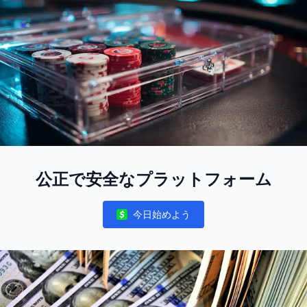
公正で安全なプラットフォーム
今日始めよう
Notifications