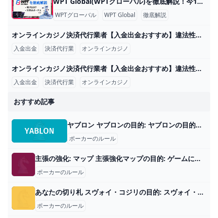
WPT Global(WPTグローバル)を徹底解説！今1番アツいアプリはこれ WPT Global(WPTグローバル)は世界3大ポーカー大会の1つであるWPT(ワールドポーカーツアー)の公式のオンラインポーカーアプリです。 この記事ではこれからWPT Globalを始める人でも失敗しない登録方法や気になるボーナスの詳細を紹介します。
WPTグローバル
WPT Global
徹底解説
オンラインカジノ決済代行業者【入金出金おすすめ】違法性は？ オンラインカジノの決済代行業者とは、オンラインカジノに入金や出金をする際に、その間に入ってくれるサービスのことです。 2023年9月27日に日本初となるオンラインカジノ決済代行会社SumoPayが客側の常習賭博をほう助したとして摘発されました。これは決済代行会社が日本国内で運営されていた事が違法となっています。
入金出金
決済代行業
オンラインカジノ
オンラインカジノ決済代行業者【入金出金おすすめ】違法性は？ オンラインカジノの決済代行業者とは、オンラインカジノに入金や出金をする際に、その間に入ってくれるサービスのことです。 2023年9月27日に日本初となるオンラインカジノ決済代行会社SumoPayが客側の常習賭博をほう助したとして摘発されました。これは決済代行会社が日本国内で運営されていた事が違法となっています。
入金出金
決済代行業
オンラインカジノ
おすすめ記事
ヤブロン ヤブロンの目的: ヤブロンの目的は、ゲーム中に他のプレイヤーよりも多く正解を推測し、他のプレイヤーよりも多くのポイントを獲得することです。 プレイヤー数: 2 人以上 素材: 標準 52 カードデッキ 1 枚 ゲームの種類: 戦略的カードゲーム 対象年齢: 8 歳以上 ヤブロンの概要 Yablon は戦略と運が完璧に組み合わさったゲームです。プレーヤーには、連続してプレイされる 2 枚のカードが提示され、次にどのカードがプレイされるかを推測します。プレイヤーは競争力がある場合は賭けをすることができます。これはギャンブラーのために作られたゲームです!
ポーカーのルール
主張の強化: マップ 主張強化マップの目的: ゲームに勝つために少なくとも 3 つの勢力の過半数を占領する プレイ人数: 2 – 4 人 内容: カード 58 枚 ゲームの種類: トリックテイキングカードゲーム 対象年齢: 10 歳以上 主張の強化の紹介: マップ Claim は 2 人用のトリックテイキング カード ゲームです。基本的なゲームプレイはドイツのホイストに触発されていますが、派閥と特別な力の使用により、Claim は特別なものになります。
ポーカーのルール
あなたの切り札 スヴォイ・コジリの目的: スヴォイ・コジリの目的は、手を空にする最後の人にならないことです。 プレイヤー数: 2 ～ 4 人 素材: 改良された 52 枚のカード パック、平らな表面。 ゲームの種類: 脱皮トリックテイキング カード ゲーム 対象者: 任意 スヴォイ・コジリの概要 Svoi Kozyri は、カード排出ゲームとトリックテイキング ゲームを組み合わせたものです。 2 人から 4 人でプレイできますが、4 人でプレイするのが最適です。ゲームの目標は、最後に手札を空にしないプレイヤーにならないことです。プレイヤーは、トリックにカードをプレイして、トリックの一番上のカードを破ることによってこれを行います。これができない場合は、代わりにトリックからカードを引く必要があります。
ポーカーのルール