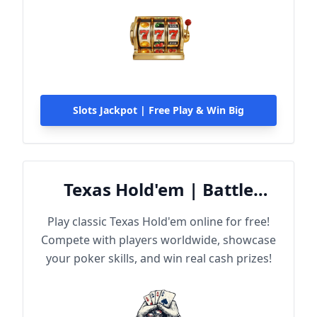
Slots Jackpot | Free Play & Win Big
Texas Hold'em | Battle
Online
Play classic Texas Hold'em online for free!
Compete with players worldwide, showcase
your poker skills, and win real cash prizes!