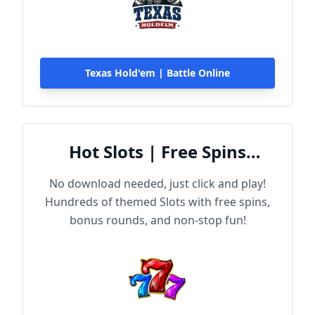
Texas Hold'em | Battle Online
Hot Slots | Free Spins
Online
No download needed, just click and play!
Hundreds of themed Slots with free spins,
bonus rounds, and non-stop fun!