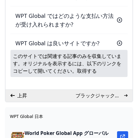
WPT Global ではどのような支払い方法
が受け入れられますか?
WPT Global は良いサイトですか?
このサイトでは関連する記事のみを収集していま
す。オリジナルを表示するには、以下のリンクを
コピーして開いてください。
取得する
上昇
ブラックジャックス
イッチ
WPT Global 日本
World Poker Global App グローバル