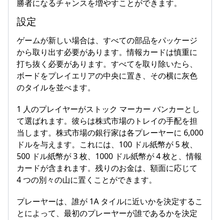
勝者になるチャンスを増やすことができます。
設定
ゲームが新しい場合は、すべての部品をパッケージ
から取り出す必要があります。情報カードは慎重に
打ち抜く必要があります。すべてを取り除いたら、
ボードをプレイエリアの中央に置き、その横に灰色
のタイルを並べます。
1 人のプレイヤーがストック マーカー バンカーとし
て選ばれます。彼らは株式市場のトレイの手配を担
当します。株式市場の銀行家は各プレーヤーに 6,000
ドルを与えます。これには、100 ドル紙幣が 5 枚、
500 ドル紙幣が 3 枚、1000 ドル紙幣が 4 枚と、情報
カードが含まれます。残りのお金は、額面に応じて
4 つの別々の山に置くことができます。
プレーヤーは、誰が 1A タイルに近いかを決定するこ
とによって、最初のプレーヤーが誰であるかを決定