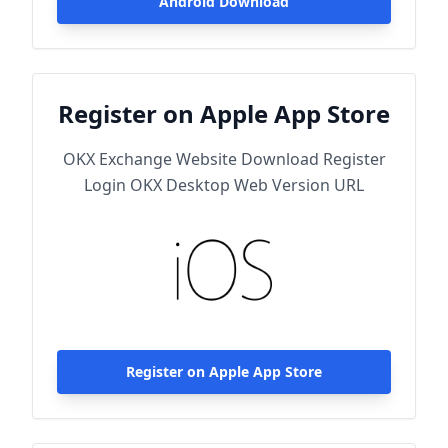
Android Download
Register on Apple App Store
OKX Exchange Website Download Register
Login OKX Desktop Web Version URL
Register on Apple App Store