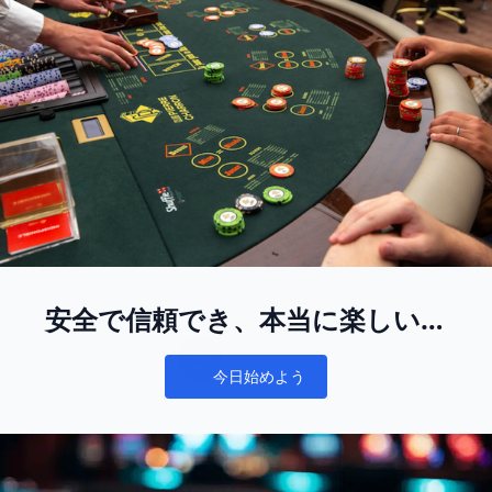
安全で信頼でき、本当に楽しい体
験
今日始めよう
Notifications