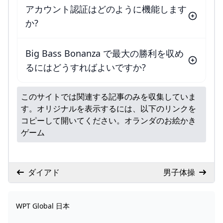
アカウント認証はどのように機能します
か?
Big Bass Bonanza で最大の勝利を収め
るにはどうすればよいですか?
このサイトでは関連する記事のみを収集していま
す。オリジナルを表示するには、以下のリンクを
コピーして開いてください。
オランダのお絵かき
ゲーム
ダイアド
男子体操
WPT Global 日本