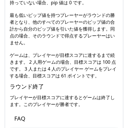
持っていない場合、pip 値は 0 です。
最も低いピップ値を持つプレーヤーがラウンドの勝
者となり、他のすべてのプレーヤーのピップ値の合
計から自分のピップ値を引いた値を獲得します。同
点の場合、そのラウンドで得点するプレーヤーはい
ません。
ゲームは、プレイヤーが目標スコアに達するまで続
きます。 2 人用ゲームの場合、目標スコアは 100 点
です。 3 人または 4 人のプレイヤー ゲームをプレイ
する場合、目標スコアは 61 ポイントです。
ラウンド終了
プレイヤーが目標スコアに達するとゲームは終了し
ます。このプレイヤーが勝者です。
FAQ