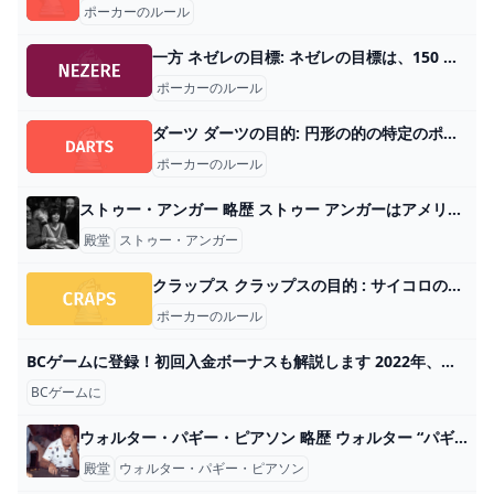
ポーカーのルール
一方 ネゼレの目標: ネゼレの目標は、150 ポイントに到達する最初のプレイヤーになることです。 プレイヤー数: 3 人 素材: 2 52 カードデッキ ゲームの種類: トリックテイキングカードゲーム 対象者: 大人 ネゼレの概要 Nezere には人気ゲーム War との類似点がいくつかあります。プレーヤーは、より多くのトリックを獲得するために、互いに競い合います。目標は、プレイヤーが他の 2 人のプレイヤーよりも先に 150 ポイントを蓄積することです。
ポーカーのルール
ダーツ ダーツの目的: 円形の的の特定のポイントセクションにダーツを投げ、相手チーム/プレイヤーよりも先に 501 点から 0 点を獲得します。 プレイヤー数: 1 人以上 材料: プレーヤーあたりダーツ 3 本、ダーツボード ゲームの種類: スポーツ 対象者: 10 名以上 ダーツの概要 ダーツのゲームは何世紀にもわたって存在しています。中世のイギリスに起源を持ち、兵士たちは短い弓を使って木の幹に向かって投げました。この人気ゲームは世界中で、あなたの地元のバーでも見つけることができるようになりました。
ポーカーのルール
ストゥー・アンガー 略歴 ストゥー アンガーはアメリカのポーカー プレーヤーであり、歴史上最も偉大なプレーヤーであると広く考えられていました。彼はワールド シリーズ オブ ポーカー (WSOP) のメイン イベントで 3 回 (1980、1981、1997) 優勝しました。彼は 2-7 ドロー (1981 年) とセブン カード スタッド (1983 年) でさらに 2 つの WSOP ブレスレットを獲得しました。 彼の若々しい容姿のため、実際よりも若く見えることが多く、「ザ・キッド」というあだ名が付けられました。 アンガーの才能と記憶力により、彼はポーカーだけでなくブラックジャックやジンラミーでも優れていました。 His dominance of gin rummy cannot be understated, with nearly all gin action drying up as a result of his skilled reputation and almost clairvoyant abilities. 1998年11月、アンガーは長年の薬物乱用が引き起こした心臓病で亡くなった。彼はまだ 45 歳でした。アンガーは東ラスベガスのパーム バレー ビュー記念公園に埋葬されています。彼は死後 2001 年にポーカーの殿堂入りを果たしました。
殿堂
ストゥー・アンガー
クラップス クラップスの目的 : サイコロの目の出目を正確に予測できるようになること プレイ人数 : 2 ～ 20 人 材料: サイコロ、カジノチップまたは現金、クラップステーブル ゲームの種類 : サイコロ投げゲーム 対象者 : 大人 クラップスの概要 クラップスは、プレイヤーが順番にサイコロを投げ、その出目を推測する運任せのゲームです。サイコロを投げる人とその出目、またはサイコロを投げた一連の結果に対して賭けが行われます。すべての賭けはサイコロを振る前に行われなければなりません。一度に最大20人までプレイできるゲームです。
ポーカーのルール
BCゲームに登録！初回入金ボーナスも解説します 2022年、満を持して日本語にも対応したBCゲーム。 この記事ではBCゲームの特徴や登録方法、そして気になる初回入金ボーナス・入金不要ボーナスについても解説していきます。
BCゲームに
ウォルター・パギー・ピアソン 略歴 ウォルター “パギー” ピアソンは、1973 年のワールド シリーズ オブ ポーカー (WSOP) メイン イベントで優勝したアメリカのポーカー プレーヤーです。 彼は 1970 年の WSOP の最初の参加者の 1 人で、1971 年に最初のブレスレットを獲得しました。ピアソンは合計 4 つの WSOP ブレスレットを獲得し、1973 年だけでメイン イベントでの勝利を含めて 3 つを獲得しました。 彼は 1987 年にポーカーの殿堂入りを果たしました。ピアソンは 2006 年 4 月に心臓発作により 77 歳で亡くなりました。
殿堂
ウォルター・パギー・ピアソン