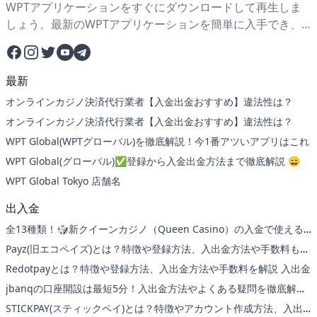
WPTアプリケーションをすぐにダウンロードして再生しま
しょう。最新のWPTアプリケーションを簡単に入手でき、
楽しい再生体験をお届けします。
Facebook
Instagram
Twitter
YouTube
Telegram
最新
オンラインカジノ決済代行業者【入金出金おすすめ】違法性は？
オンラインカジノ決済代行業者【入金出金おすすめ】違法性は？
WPT Global(WPTグローバル)を徹底解説！今1番アツいアプリはこれ
WPT Global(グローバル)✅登録から入金出金方法まで徹底解説 😄
WPT Global Tokyo 店舗名
出入金
全13種類！🎲新クイーンカジノ（Queen Casino）の入金で使える
決済方法
Payz(旧エコペイズ)とは？特徴や登録方法、入出金方法や手数料もご
紹介 入出金
Redotpayとは？特徴や登録方法、入出金方法や手数料を解説 入出金
jbanqの口座開設は最短5分！入出金方法やよくある疑問を徹底解説
入出金
STICKPAY(スティックペイ)とは？特徴やアカウント作成方法、入出