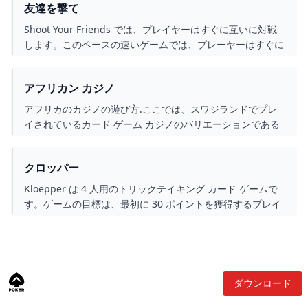
友達を撃て
Shoot Your Friends では、プレイヤーはすぐに互いに対戦
します。このペースの速いゲームでは、プレーヤーはすぐに
射手または射手になります。このゲームでは人差し指を緩め
るのが最適です。そうしないと、間違った方向に進んでしま
アフリカン カジノ
う可能性があります。
アフリカのカジノの遊び方.ここでは、スワジランドでプレ
イされているカード ゲーム カジノのバリエーションである
アフリカン カジノのプレイ方法を説明します。
クロッパー
Kloepper は 4 人用のトリックテイキング カード ゲームで
す。ゲームの目標は、最初に 30 ポイントを獲得するプレイ
ヤーになることです。
ダウンロード