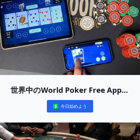
世界中のWorld Poker Free Appラ
イブイベントに参加するチャンス
今日始めよう
を掴もう
Notifications