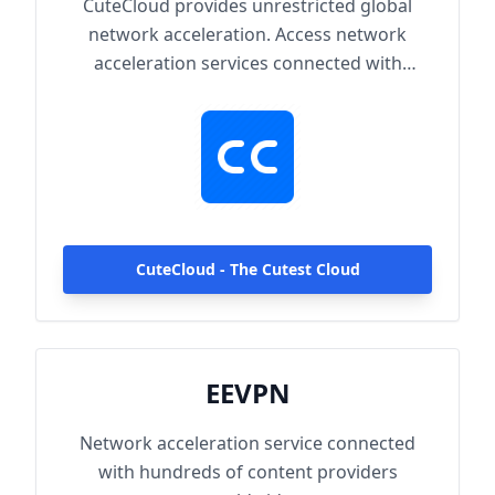
CuteCloud provides unrestricted global
network acceleration. Access network
acceleration services connected with
hundreds of content providers worldwide.
With up to 2000Mbps single-line access
capacity and 1000+ high-speed servers
globally, enjoy fast and stable connections
anytime, anywhere.
CuteCloud - The Cutest Cloud
EEVPN
Network acceleration service connected
with hundreds of content providers