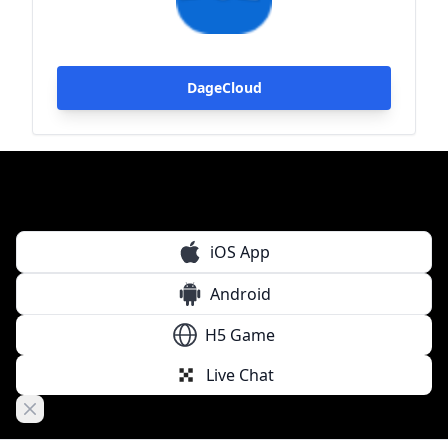
DageCloud
iOS App
Android
H5 Game
Live Chat
Close banner