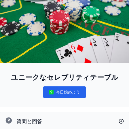
ユニークなセレブリティテーブル
今日始めよう
Notifications
質問と回答