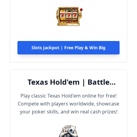
Slots Jackpot | Free Play & Win Big
Texas Hold'em | Battle
Online
Play classic Texas Hold'em online for free!
Compete with players worldwide, showcase
your poker skills, and win real cash prizes!