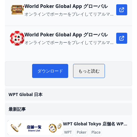
World Poker Global App グローバル
オンラインでポーカーをプレイしてリアルマネーを獲得しよう。
World Poker Global App グローバル
オンラインでポーカーをプレイしてリアルマネーを獲得しよう。
W
WPTアプリケーションをすぐ
ダウンロード
もっと読む
にダウンロードして再生しま
しょう。最新のWPTアプリケ
WPT Global 日本
ーションを簡単に入手でき、
楽しい再生体験をお届けしま
最新記事
す。
WPT Global Tokyo 店舗名 WPT Global Tokyo 店舗名 北海道 店舗名 住所 HOTARU by the FINCH 北海道札幌市 中央区南4条西2丁目RECOLTE SAPPORO 1F GOLDEN BANANA 北海道札幌市中央区南6条西６丁目7-1 第6旭観光ビル5階 KINGSMAN 北海道札幌市中央区南4条西5丁目4 シャンゼリゼビル5F 東北地方 店舗名 住所 Poker Bar BLUFF 岩手県盛岡市大通2丁目3-3 スギエビル 6F 9High仙台 宮城県仙台市青葉区花京院１丁目４-47ALLELL花京院 5F DEER GOLD 宮城県仙台市青葉区国分町２丁目１５−１６ DAISY BUILDING 7階 BACKDOOR仙台 宮城県仙台市青葉区国分町２丁目１−１２ 瀬戸勝ビル 1C まめでらかじの 秋田県秋田市大町６丁目２−２ Poker Bar BLUFF 岩手県盛岡市大通２丁目３−３ スギエビル ６F Ace&King FUKUSHIMA 福島県福島市栄町１２−１２ サモン館 2F The Brilliant Space L,O,L 山形県山形市旅篭町２丁目２−２６ 庄司ビル 1階 関東地方 以下は、東京都内のポーカールームの店舗名と住所の一覧です。
WPT
Poker
Place