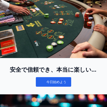
安全で信頼でき、本当に楽しい体
験
今日始めよう
Notifications