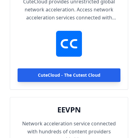
CuteCloud provides unrestricted global
network acceleration. Access network
acceleration services connected with
hundreds of content providers worldwide.
With up to 2000Mbps single-line access
capacity and 1000+ high-speed servers
globally, enjoy fast and stable connections
anytime, anywhere.
CuteCloud - The Cutest Cloud
EEVPN
Network acceleration service connected
with hundreds of content providers