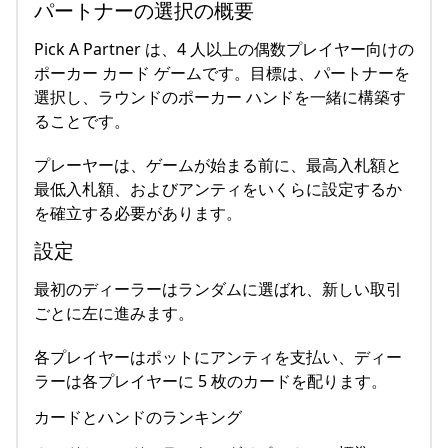
パートナーの選択の概要
Pick A Partner は、4 人以上の偶数プレイヤー向けの
ポーカー カード ゲームです。目標は、パートナーを
選択し、ラウンドのポーカー ハンドを一緒に構築す
ることです。
プレーヤーは、ゲームが始まる前に、最高入札額と
最低入札額、およびアンティをいくらに設定するか
を確立する必要があります。
設定
最初のディーラーはランダムに選ばれ、新しい取引
ごとに左に進みます。
各プレイヤーはポットにアンティを支払い、ディー
ラーは各プレイヤーに 5 枚のカードを配ります。
カードとハンドのランキング