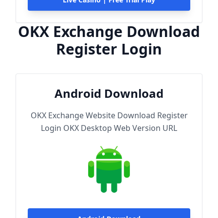
OKX Exchange Download
Register Login
Android Download
OKX Exchange Website Download Register
Login OKX Desktop Web Version URL