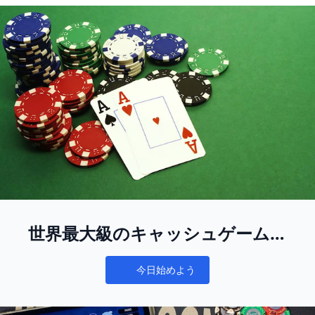
世界最大級のキャッシュゲームプ
レイヤーのレクリエーションプー
今日始めよう
ルに参加しよう
Notifications