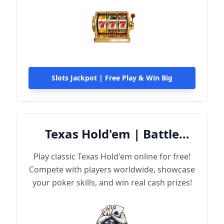
Slots Jackpot | Free Play & Win Big
Texas Hold'em | Battle
Online
Play classic Texas Hold'em online for free!
Compete with players worldwide, showcase
your poker skills, and win real cash prizes!