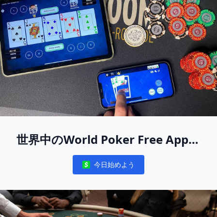
世界中のWorld Poker Free Appラ
イブイベントに参加するチャンス
今日始めよう
を掴もう
Notifications