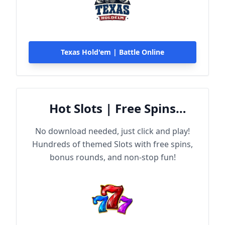
Texas Hold'em | Battle Online
Hot Slots | Free Spins
Online
No download needed, just click and play!
Hundreds of themed Slots with free spins,
bonus rounds, and non-stop fun!