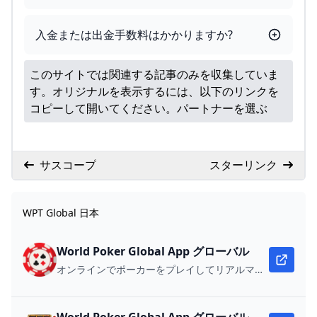
入金または出金手数料はかかりますか?
このサイトでは関連する記事のみを収集していま
す。オリジナルを表示するには、以下のリンクを
コピーして開いてください。
パートナーを選ぶ
サスコープ
スターリンク
WPT Global 日本
World Poker Global App グローバル
オンラインでポーカーをプレイしてリアルマネーを獲得しよう。
World Poker Global App グローバル