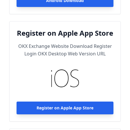
Android Download
Register on Apple App Store
OKX Exchange Website Download Register
Login OKX Desktop Web Version URL
Register on Apple App Store