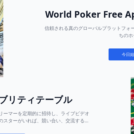
World Poker Fr
たの新しいオンライ
信頼される真のグローバルプラットフォ
し
ちのホ
今日
Notificati
ブリティテーブル
リーマーを定期的に招待し、ライブビデオ
のスターがいれば、競い合い、交流するチ
お見逃しなく！