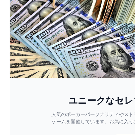
ユニークなセレ
人気のポーカーパーソナリティやスト
ゲームを開催しています。お気に入り
ャンスを