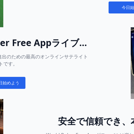
今日
Notificati
er Free Appライブイ
るチャンスを掴もう
ーナメント進出のための最高のオンラインサテライト
トです。
日始めよう
cations
安全で信頼でき、