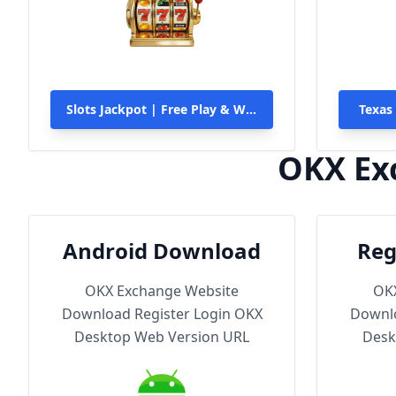
Slots Jackpot | Free Play & Win
Texas
Big
OKX Ex
Android Download
Reg
OKX Exchange Website
OK
Download Register Login OKX
Downlo
Desktop Web Version URL
Desk