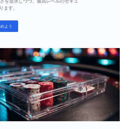
バルは楽しさを追求しつつ、最高レベルのセキュ
ります。
始めよう
ons