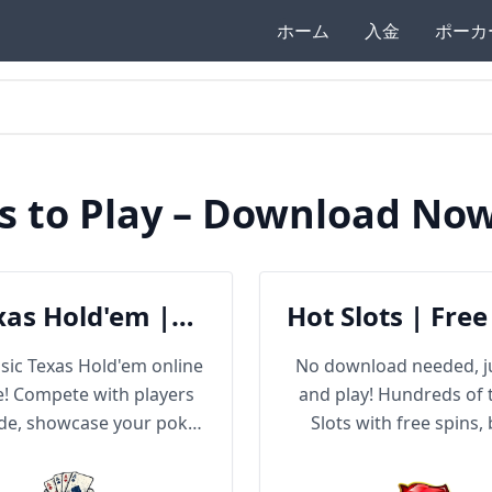
ホーム
入金
ポーカ
 to Play – Download Now
xas Hold'em |
Hot Slots | Free
attle Online
Online
ssic Texas Hold'em online
No download needed, ju
e! Compete with players
and play! Hundreds of
de, showcase your poker
Slots with free spins,
 and win real cash prizes!
rounds, and non-stop