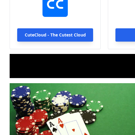
worldwide. With up to 2000Mbps
single-line access capacity and
1000+ high-speed servers
globally, enjoy fast and stable
connections anytime, anywhere.
CuteCloud - The Cutest Cloud