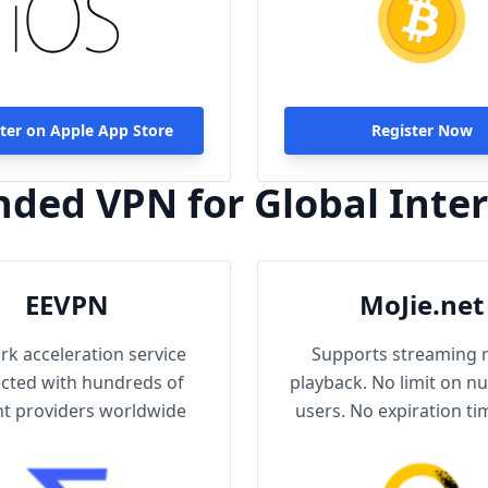
ter on Apple App Store
Register Now
ed VPN for Global Inter
EEVPN
MoJie.net
k acceleration service
Supports streaming 
cted with hundreds of
playback. No limit on n
t providers worldwide
users. No expiration tim
No network speed li