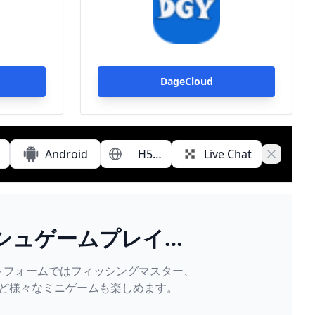
Maximum achievable bandwidth:
1000 Mbps. Node protocol:
Trojan.
DageCloud
Android
H5
Live Chat
Close ba
Game
シュゲームプレイヤ
ンプールに参加しよ
トフォームではフィッシングマスター、
う
ど様々なミニゲームも楽しめます。