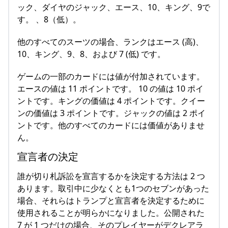
ック、ダイヤのジャック、エース、10、キング、9で
す。 、8（低）。
他のすべてのスーツの場合、ランクはエース (高)、
10、キング、9、8、および 7 (低) です。
ゲームの一部のカードには値が付加されています。
エースの値は 11 ポイントです。 10 の値は 10 ポイ
ントです。キングの価値は 4 ポイントです。クイー
ンの価値は 3 ポイントです。ジャックの値は 2 ポイ
ントです。他のすべてのカードには価値がありませ
ん。
宣言者の決定
誰が切り札訴訟を宣言するかを決定する方法は 2 つ
あります。取引中に少なくとも1つのセブンがあった
場合、それらはトランプと宣言者を決定するために
使用されることが明らかになりました。公開された
7 が 1 つだけの場合、そのプレイヤーがデクレアラ