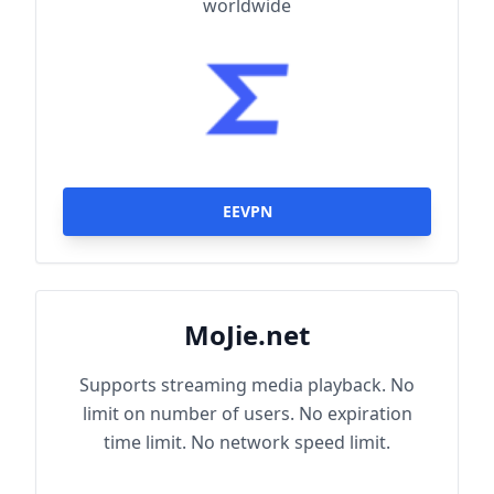
worldwide
EEVPN
MoJie.net
Supports streaming media playback. No
limit on number of users. No expiration
time limit. No network speed limit.