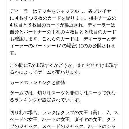
ディーラーはデッキをシャッフルし、各プレイヤー
に 4 枚ずつ 8 枚のカードを配ります。相手チームの
4 枚目と 8 枚目のカードが裏返され、ディーラーは
自分とパートナーの手札の 4 枚目と 8 枚目のカード
も確認します。これらのカードは、ディーラーとデ
ィーラーのパートナー (7 の場合) にのみ公開されま
す。
この間に7が出現するかどうか、またどれだけ出現す
るかによってゲームが変わります。
カードのランキングと価値
ゲームでは、切り札スーツと非切り札スーツで異な
るランキングが設定されています。
切り札の場合、ランクはクラブの女王（高）、7、ス
ペードの女王、ハートの女王、ダイヤの女王、クラ
ブのジャック、スペードのジャック、ハートのジャ