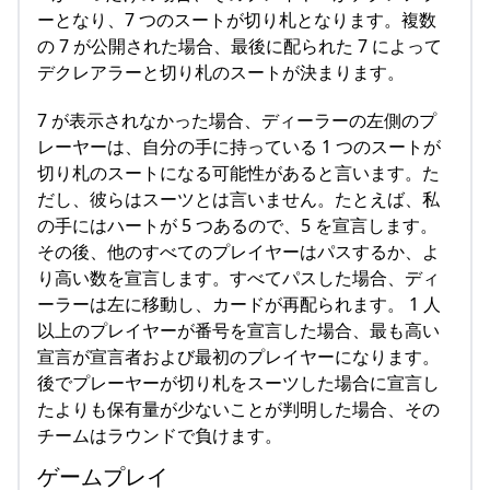
ーとなり、7 つのスートが切り札となります。複数
の 7 が公開された場合、最後に配られた 7 によって
デクレアラーと切り札のスートが決まります。
7 が表示されなかった場合、ディーラーの左側のプ
レーヤーは、自分の手に持っている 1 つのスートが
切り札のスートになる可能性があると言います。た
だし、彼らはスーツとは言いません。たとえば、私
の手にはハートが 5 つあるので、5 を宣言します。
その後、他のすべてのプレイヤーはパスするか、よ
り高い数を宣言します。すべてパスした場合、ディ
ーラーは左に移動し、カードが再配られます。 1 人
以上のプレイヤーが番号を宣言した場合、最も高い
宣言が宣言者および最初のプレイヤーになります。
後でプレーヤーが切り札をスーツした場合に宣言し
たよりも保有量が少ないことが判明した場合、その
チームはラウンドで負けます。
ゲームプレイ