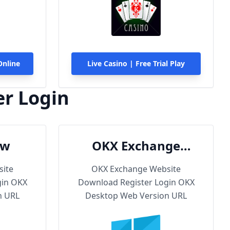
Online
Live Casino | Free Trial Play
r Login
ow
OKX Exchange
Backup URL
ite
OKX Exchange Website
gin OKX
Download Register Login OKX
n URL
Desktop Web Version URL