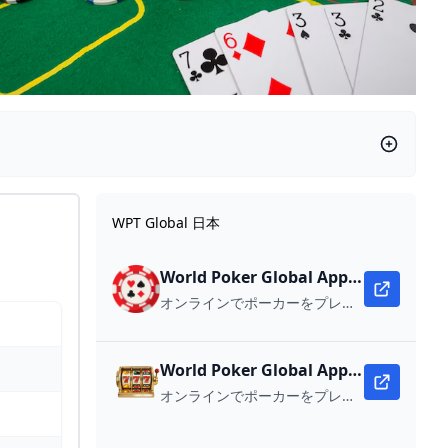
WPT Global 日本
World Poker Global App グローバル
オンラインでポーカーをプレイしてリアルマネーを獲得しよう。
World Poker Global App グローバル
オンラインでポーカーをプレイしてリアルマネーを獲得しよう。