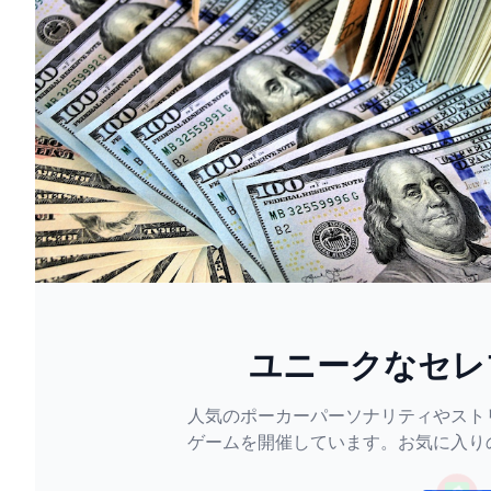
ユニークなセレ
人気のポーカーパーソナリティやスト
ゲームを開催しています。お気に入り
ャンスを