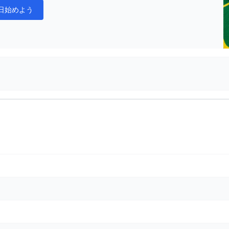
日始めよう
cations