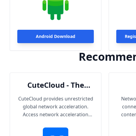
Android Download
Regis
Recommend
CuteCloud - The
Cutest Cloud
CuteCloud provides unrestricted
Networ
global network acceleration.
conne
Access network acceleration
conten
services connected with
hundreds of content providers