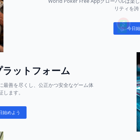
World Poker Free Appグロー
リティを誇
今日
Notificati
プラットフォーム
に最善を尽くし、公正かつ安全なゲーム体
証します。
日始めよう
cations