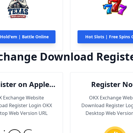
 Hold'em | Battle Online
Hot Slots | Free Spins 
change Download Registe
ister on Apple
Register N
App Store
X Exchange Website
OKX Exchange Webs
ad Register Login OKX
Download Register Lo
top Web Version URL
Desktop Web Versio