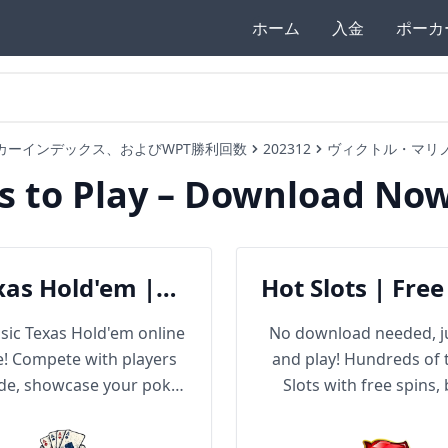
ホーム
入金
ポーカ
カーインデックス、およびWPT勝利回数
202312
ヴィクトル・マリ
 to Play – Download Now
xas Hold'em |
Hot Slots | Free
attle Online
Online
ssic Texas Hold'em online
No download needed, ju
e! Compete with players
and play! Hundreds of
de, showcase your poker
Slots with free spins,
 and win real cash prizes!
rounds, and non-stop