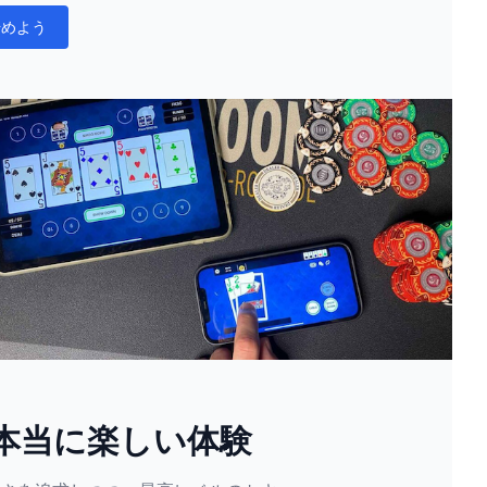
始めよう
ons
本当に楽しい体験