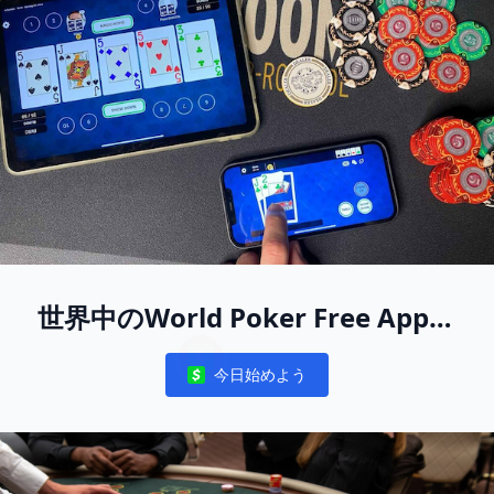
世界中のWorld Poker Free Appラ
イブイベントに参加するチャンス
今日始めよう
を掴もう
Notifications