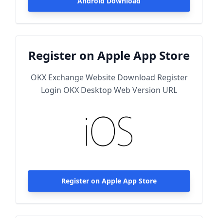
Android Download
Register on Apple App Store
OKX Exchange Website Download Register
Login OKX Desktop Web Version URL
Register on Apple App Store