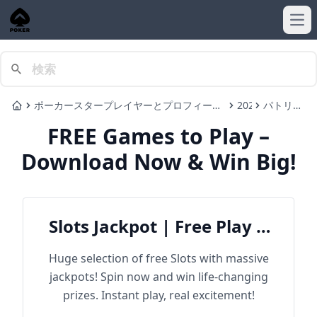
Ope
ポーカースタープレイヤーとプロフィー
202312
パトリッ
Home
ル、グローバルポーカーインデックス、お
ク・レナ
FREE Games to Play –
よびWPT勝利回数
ード
Download Now & Win Big!
Slots Jackpot | Free Play &
Win Big
Huge selection of free Slots with massive
jackpots! Spin now and win life-changing
prizes. Instant play, real excitement!