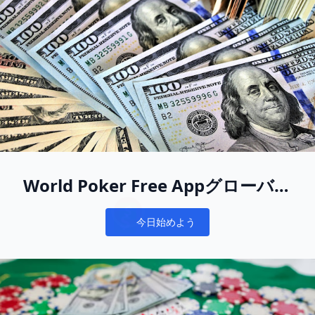
World Poker Free Appグローバル
をあなたの新しいオンラインポー
今日始めよう
カーホームにしよう
Notifications