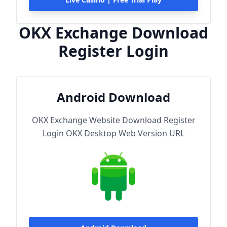
OKX Exchange Download
Register Login
Android Download
OKX Exchange Website Download Register
Login OKX Desktop Web Version URL