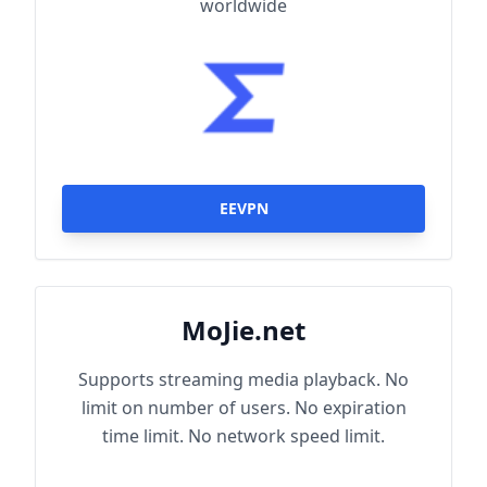
worldwide
EEVPN
MoJie.net
Supports streaming media playback. No
limit on number of users. No expiration
time limit. No network speed limit.