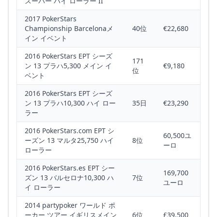
スーパー ハイ ローラー II
2017 PokerStars
Championship Barcelonaメ
40位
€22,680
イン イベント
2016 PokerStars EPT シーズ
171
ン 13 プラハ5,300 メイン イ
€9,180
位
ベント
2016 PokerStars EPT シーズ
ン 13 プラハ10,300 ハイ ロー
35日
€23,290
ラー
2016 PokerStars.com EPT シ
60,500ユ
ーズン 13 マルタ25,750 ハイ
8位
ーロ
ローラー
2016 PokerStars.es EPT シー
169,700
ズン 13 バルセロナ10,300 ハ
7位
ユーロ
イ ローラー
2014 partypoker ワールド ポ
ーカー ツアー イギリスメイン
6位
£39,500