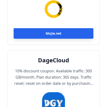
MoJie.net
DageCloud
10% discount coupon. Available traffic: 300
GB/month. Plan duration: 365 days. Traffic
reset: reset on order date or by purchasing
traffic package. Maximum achievable
bandwidth: 1000 Mbps. Node protocol:
Trojan.