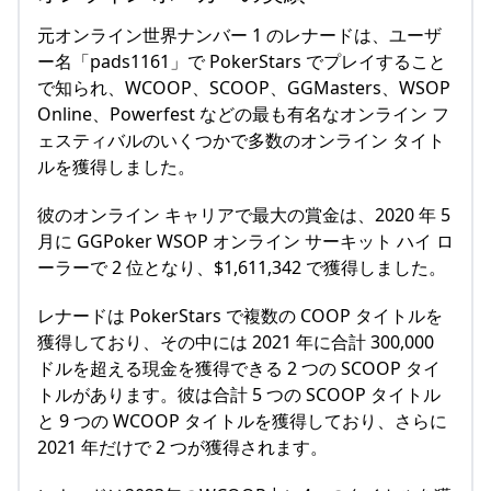
元オンライン世界ナンバー 1 のレナードは、ユーザ
ー名「pads1161」で PokerStars でプレイすること
で知られ、WCOOP、SCOOP、GGMasters、WSOP
Online、Powerfest などの最も有名なオンライン フ
ェスティバルのいくつかで多数のオンライン タイト
ルを獲得しました。
彼のオンライン キャリアで最大の賞金は、2020 年 5
月に GGPoker WSOP オンライン サーキット ハイ ロ
ーラーで 2 位となり、$1,611,342 で獲得しました。
レナードは PokerStars で複数の COOP タイトルを
獲得しており、その中には 2021 年に合計 300,000
ドルを超える現金を獲得できる 2 つの SCOOP タイ
トルがあります。彼は合計 5 つの SCOOP タイトル
と 9 つの WCOOP タイトルを獲得しており、さらに
2021 年だけで 2 つが獲得されます。