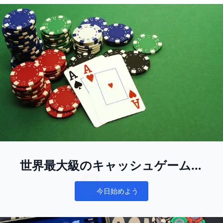
世界最大級のキャッシュゲームプ
レイヤーのレクリエーションプー
今日始めよう
ルに参加しよう
Notifications