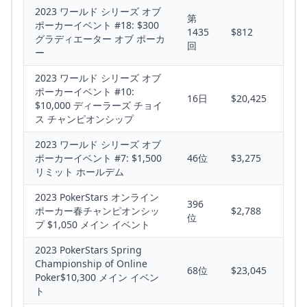
2023 ワールド シリーズ オブ
第
ポーカーイベント #18: $300
1435
$812
グラディエーター オブ ポーカ
回
ー
2023 ワールド シリーズ オブ
ポーカーイベント #10:
16日
$20,425
$10,000 ディーラーズ チョイ
ス チャンピオンシップ
2023 ワールド シリーズ オブ
ポーカーイベント #7: $1,500
46位
$3,275
リミット ホールデム
2023 PokerStars オンライン
396
ポーカー春チャンピオンシッ
$2,788
位
プ $1,050 メイン イベント
2023 PokerStars Spring
Championship of Online
68位
$23,045
Poker$10,300 メイン イベン
ト