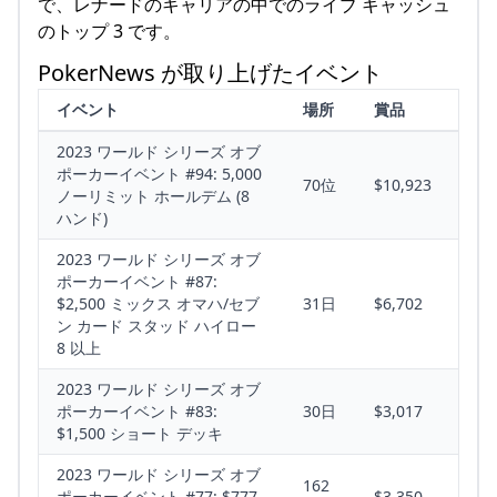
で、レナードのキャリアの中でのライブ キャッシュ
のトップ 3 です。
PokerNews が取り上げたイベント
イベント
場所
賞品
2023 ワールド シリーズ オブ
ポーカーイベント #94: 5,000
70位
$10,923
ノーリミット ホールデム (8
ハンド)
2023 ワールド シリーズ オブ
ポーカーイベント #87:
$2,500 ミックス オマハ/セブ
31日
$6,702
ン カード スタッド ハイロー
8 以上
2023 ワールド シリーズ オブ
ポーカーイベント #83:
30日
$3,017
$1,500 ショート デッキ
2023 ワールド シリーズ オブ
162
ポーカーイベント #77: $777
$3,350