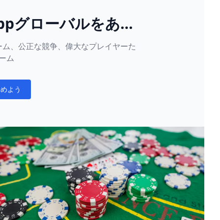
ee Appグローバルをあな
ンポーカーホームに
ーム、公正な競争、偉大なプレイヤーた
よう
ーム
始めよう
ons