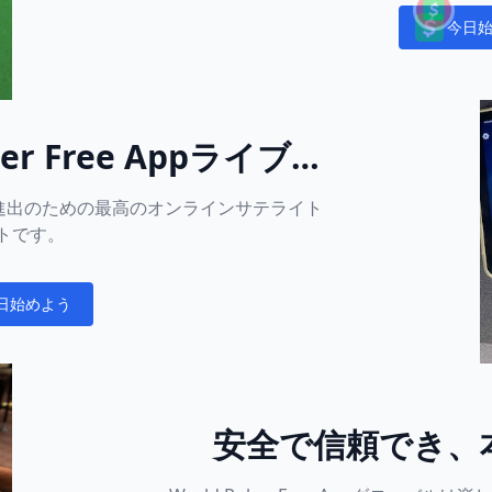
今日
Notificati
er Free Appライブイ
るチャンスを掴もう
ーナメント進出のための最高のオンラインサテライト
トです。
日始めよう
cations
安全で信頼でき、