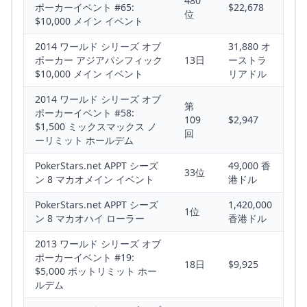
480
ポーカーイベント #65:
$22,678
位
$10,000 メイン イベント
2014 ワールド シリーズ オブ
31,880 オ
ポーカー アジアパシフィック
13日
ーストラ
$10,000 メイン イベント
リアドル
2014 ワールド シリーズ オブ
第
ポーカーイベント #58:
109
$2,947
$1,500 ミックスマックス ノ
回
ーリミット ホールデム
PokerStars.net APPT シーズ
49,000 香
33位
ン 8 マカオメイン イベント
港ドル
PokerStars.net APPT シーズ
1,420,000
1位
ン 8 マカオハイ ローラー
香港ドル
2013 ワールド シリーズ オブ
ポーカーイベント #19:
18日
$9,925
$5,000 ポットリミット ホー
ルデム