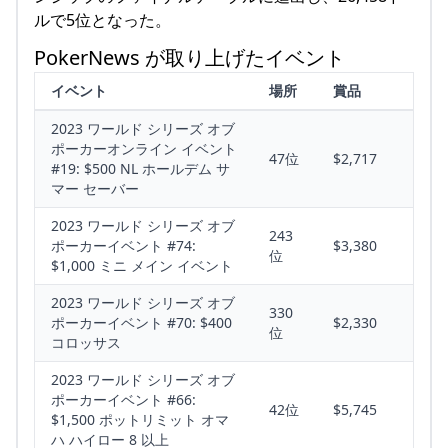
ルで5位となった。
PokerNews が取り上げたイベント
イベント
場所
賞品
2023 ワールド シリーズ オブ
ポーカーオンライン イベント
47位
$2,717
#19: $500 NL ホールデム サ
マー セーバー
2023 ワールド シリーズ オブ
243
ポーカーイベント #74:
$3,380
位
$1,000 ミニ メイン イベント
2023 ワールド シリーズ オブ
330
ポーカーイベント #70: $400
$2,330
位
コロッサス
2023 ワールド シリーズ オブ
ポーカーイベント #66:
42位
$5,745
$1,500 ポットリミット オマ
ハ ハイロー 8 以上