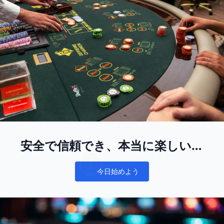
安全で信頼でき、本当に楽しい体
験
今日始めよう
Notifications