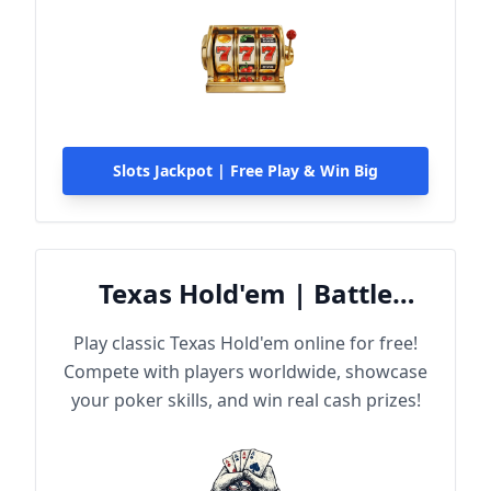
Slots Jackpot | Free Play & Win Big
Texas Hold'em | Battle
Online
Play classic Texas Hold'em online for free!
Compete with players worldwide, showcase
your poker skills, and win real cash prizes!