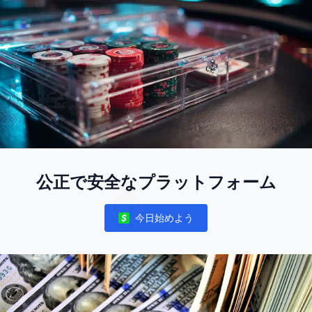
公正で安全なプラットフォーム
今日始めよう
Notifications