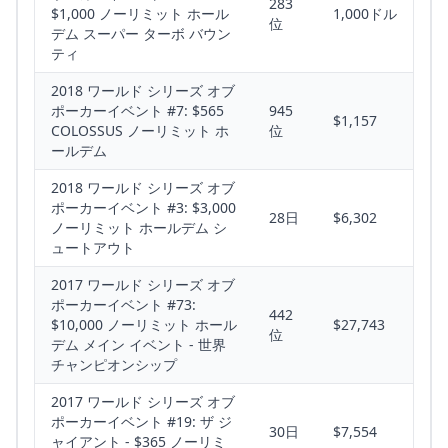
283
$1,000 ノーリミット ホール
1,000ドル
位
デム スーパー ターボ バウン
ティ
2018 ワールド シリーズ オブ
ポーカーイベント #7: $565
945
$1,157
COLOSSUS ノーリミット ホ
位
ールデム
2018 ワールド シリーズ オブ
ポーカーイベント #3: $3,000
28日
$6,302
ノーリミット ホールデム シ
ュートアウト
2017 ワールド シリーズ オブ
ポーカーイベント #73:
442
$10,000 ノーリミット ホール
$27,743
位
デム メイン イベント - 世界
チャンピオンシップ
2017 ワールド シリーズ オブ
ポーカーイベント #19: ザ ジ
30日
$7,554
ャイアント - $365 ノーリミ