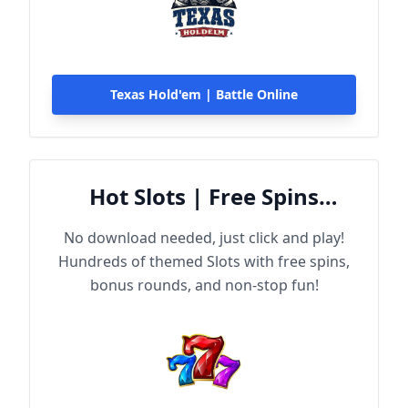
Texas Hold'em | Battle Online
Hot Slots | Free Spins
Online
No download needed, just click and play!
Hundreds of themed Slots with free spins,
bonus rounds, and non-stop fun!