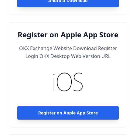
Android Download
Register on Apple App Store
OKX Exchange Website Download Register
Login OKX Desktop Web Version URL
Register on Apple App Store