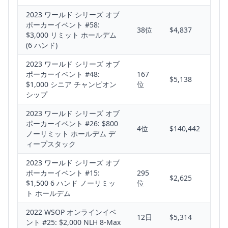
2023 ワールド シリーズ オブ
ポーカーイベント #58:
38位
$4,837
$3,000 リミット ホールデム
(6 ハンド)
2023 ワールド シリーズ オブ
ポーカーイベント #48:
167
$5,138
$1,000 シニア チャンピオン
位
シップ
2023 ワールド シリーズ オブ
ポーカーイベント #26: $800
4位
$140,442
ノーリミット ホールデム デ
ィープスタック
2023 ワールド シリーズ オブ
ポーカーイベント #15:
295
$2,625
$1,500 6 ハンド ノーリミッ
位
ト ホールデム
2022 WSOP オンラインイベ
12日
$5,314
ント #25: $2,000 NLH 8-Max