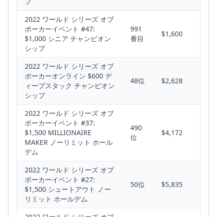
プ
2022 ワールド シリーズ オブ
ポーカーイベント #47:
991
$1,600
$1,000 シニア チャンピオン
番目
シップ
2022 ワールド シリーズ オブ
ポーカーオンライン $600 デ
48位
$2,628
ィープスタック チャンピオン
シップ
2022 ワールド シリーズ オブ
ポーカーイベント #37:
490
$1,500 MILLIONAIRE
$4,172
位
MAKER ノーリミット ホール
デム
2022 ワールド シリーズ オブ
ポーカーイベント #27:
50位
$5,835
$1,500 シュートアウト ノー
リミット ホールデム
2022 ワールド シリーズ オブ