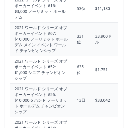
ポーカーイベント #16:
53位
$11,180
$3,000 ノーリミット ホール
デム
2021 ワールド シリーズ オブ
ポーカーイベント #67:
331
33,900ド
$10,000 ノーリミット ホール
位
ル
デム メイン イベント ワール
ド チャンピオンシップ
2021 ワールド シリーズ オブ
ポーカーイベント #52:
635
$1,751
$1,000 シニア チャンピオン
位
シップ
2021 ワールド シリーズ オブ
ポーカーイベント #56:
$10,000 6 ハンド ノーリミッ
13日
$33,042
ト ホールデム チャンピオン
シップ
2021 ワールド シリーズ オブ
ポーカーイベント #44: