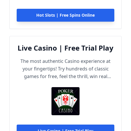
Hot Slots | Free Spins Online
Live Casino | Free Trial Play
The most authentic Casino experience at
your fingertips! Try hundreds of classic
games for free, feel the thrill, win real
rewards!
Live Casino | Free Trial Play