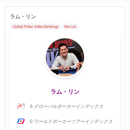
ラム・リン
Global Poker Index Rankings
Ren Lin
ラム・リン
6
グローバルポーカーインデックス
0
ワールドポーカーツアーインデックス