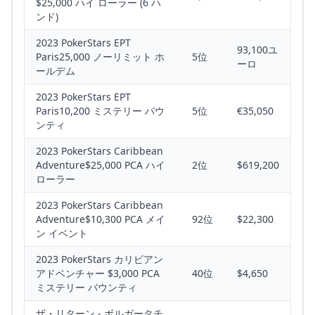
$25,000 ハイ ローラー (6 ハ
ンド)
2023 PokerStars EPT
93,100ユ
Paris25,000 ノーリミット ホ
5位
ーロ
ールデム
2023 PokerStars EPT
Paris10,200 ミステリー バウ
5位
€35,050
ンティ
2023 PokerStars Caribbean
Adventure$25,000 PCA ハイ
2位
$619,200
ローラー
2023 PokerStars Caribbean
Adventure$10,300 PCA メイ
92位
$22,300
ン イベント
2023 PokerStars カリビアン
アドベンチャー $3,000 PCA
40位
$4,650
ミステリー バウンティ
ザ・リターン - ボルガータチ