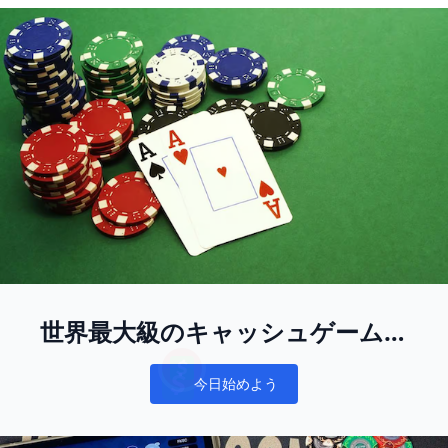
世界最大級のキャッシュゲームプ
レイヤーのレクリエーションプー
今日始めよう
ルに参加しよう
Notifications