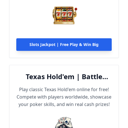
Slots Jackpot | Free Play & Win Big
Texas Hold'em | Battle
Online
Play classic Texas Hold'em online for free!
Compete with players worldwide, showcase
your poker skills, and win real cash prizes!