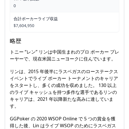
0
合計ポーカーライブ収益
$7,604,950
略歴
トニー “レン” リンは中国生まれのプロ ポーカー プレ
ーヤーで、現在米国ニューヨークに住んでいます。
リンは、2015 年後半にラスベガスのローステークス
イベントでライブ ポーカー トーナメントのキャリア
をスタートし、多くの成功を収めました。 130 以上
のライブ キャッシュを持つ多作な選手であるリンの
キャリアは、2021 年以降新たな高みに達していま
す。
GGPoker の 2020 WSOP Online で 5 つの賞金を獲
得した後、Lin はライブ WSOP のためにラスベガス