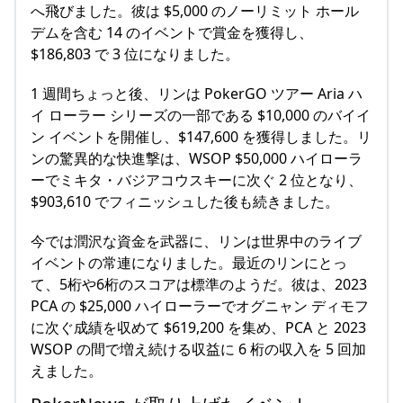
へ飛びました。彼は $5,000 のノーリミット ホール
デムを含む 14 のイベントで賞金を獲得し、
$186,803 で 3 位になりました。
1 週間ちょっと後、リンは PokerGO ツアー Aria ハ
イ ローラー シリーズの一部である $10,000 のバイイ
ン イベントを開催し、$147,600 を獲得しました。リ
ンの驚異的な快進撃は、WSOP $50,000 ハイローラ
ーでミキタ・バジアコウスキーに次ぐ 2 位となり、
$903,610 でフィニッシュした後も続きました。
今では潤沢な資金を武器に、リンは世界中のライブ
イベントの常連になりました。最近のリンにとっ
て、5桁や6桁のスコアは標準のようだ。彼は、2023
PCA の $25,000 ハイローラーでオグニャン ディモフ
に次ぐ成績を収めて $619,200 を集め、PCA と 2023
WSOP の間で増え続ける収益に 6 桁の収入を 5 回加
えました。