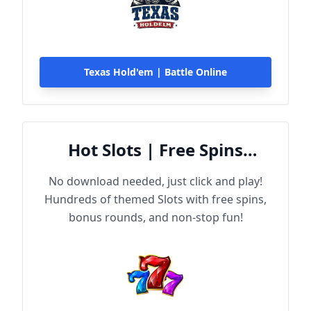
Texas Hold'em | Battle Online
Hot Slots | Free Spins
Online
No download needed, just click and play!
Hundreds of themed Slots with free spins,
bonus rounds, and non-stop fun!