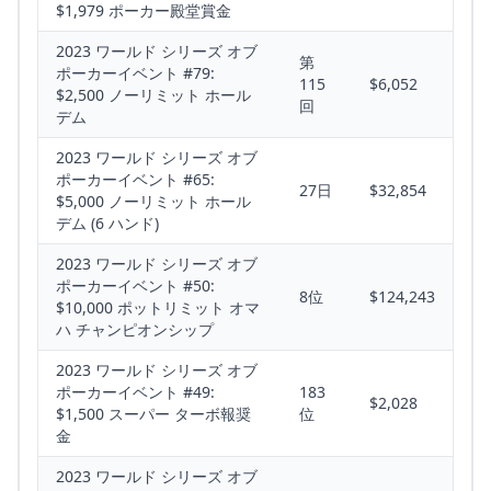
$1,979 ポーカー殿堂賞金
2023 ワールド シリーズ オブ
第
ポーカーイベント #79:
115
$6,052
$2,500 ノーリミット ホール
回
デム
2023 ワールド シリーズ オブ
ポーカーイベント #65:
27日
$32,854
$5,000 ノーリミット ホール
デム (6 ハンド)
2023 ワールド シリーズ オブ
ポーカーイベント #50:
8位
$124,243
$10,000 ポットリミット オマ
ハ チャンピオンシップ
2023 ワールド シリーズ オブ
ポーカーイベント #49:
183
$2,028
$1,500 スーパー ターボ報奨
位
金
2023 ワールド シリーズ オブ