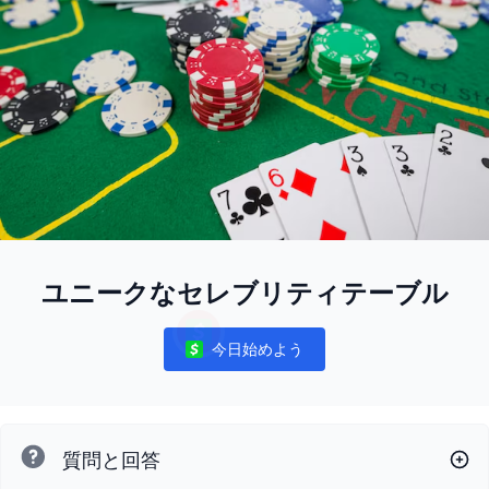
ユニークなセレブリティテーブル
今日始めよう
Notifications
質問と回答