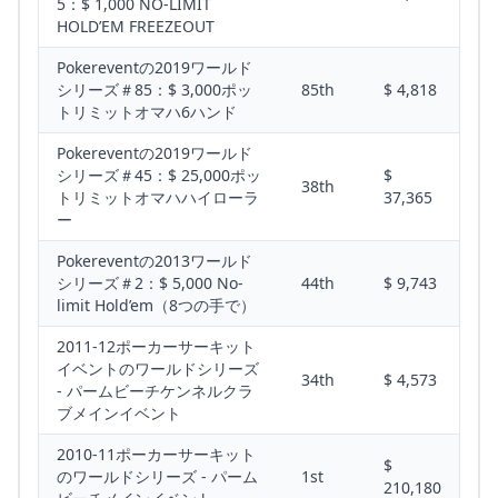
5：$ 1,000 NO-LIMIT
HOLD’EM FREEZEOUT
Pokereventの2019ワールド
シリーズ＃85：$ 3,000ポッ
85th
$ 4,818
トリミットオマハ6ハンド
Pokereventの2019ワールド
シリーズ＃45：$ 25,000ポッ
$
38th
トリミットオマハハイローラ
37,365
ー
Pokereventの2013ワールド
シリーズ＃2：$ 5,000 No-
44th
$ 9,743
limit Hold’em（8つの手で）
2011-12ポーカーサーキット
イベントのワールドシリーズ
34th
$ 4,573
- パームビーチケンネルクラ
ブメインイベント
2010-11ポーカーサーキット
$
のワールドシリーズ - パーム
1st
210,180