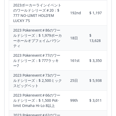
2023ポーカーラインイベント
のワールドシリーズ＃20：$
192nd
$ 1,197
777 NO-LIMIT HOLD’EM
LUCKY 7’S
2023 Pokerevent＃86のワー
ルドシリーズ：$ 1,979ポーカ
$
18日
ーホールオブフェイムバウン
13,628
ティ
2023 Pokerevent＃77のワー
ルドシリーズ：$ 777ラッキ
161st
$ 3,350
ー7
2023 Pokerevent＃73のワー
ルドシリーズ：$ 2,500ミック
25日
$ 5,938
スビッグベット
2023 Pokerevent＃66のワー
ルドシリーズ：$ 1,500 Pot-
99th
$ 3,011
limit Omaha Hi-Lo 8以上
2023 Pokerevent＃62のワー