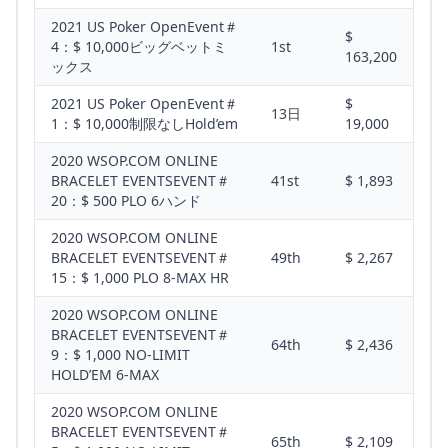
2021 US Poker OpenEvent＃
$
4：$ 10,000ビッグベットミ
1st
163,200
ックス
2021 US Poker OpenEvent＃
$
13日
1：$ 10,000制限なしHold’em
19,000
2020 WSOP.COM ONLINE
BRACELET EVENTSEVENT＃
41st
$ 1,893
20：$ 500 PLO 6ハンド
2020 WSOP.COM ONLINE
BRACELET EVENTSEVENT＃
49th
$ 2,267
15：$ 1,000 PLO 8-MAX HR
2020 WSOP.COM ONLINE
BRACELET EVENTSEVENT＃
64th
$ 2,436
9：$ 1,000 NO-LIMIT
HOLD’EM 6-MAX
2020 WSOP.COM ONLINE
BRACELET EVENTSEVENT＃
65th
$ 2,109