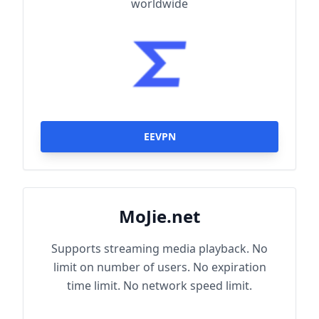
worldwide
EEVPN
MoJie.net
Supports streaming media playback. No
limit on number of users. No expiration
time limit. No network speed limit.