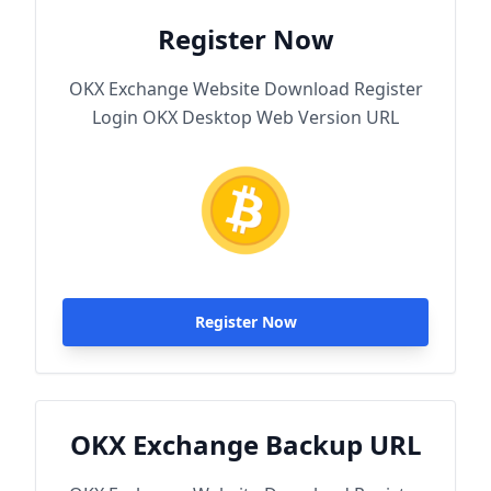
Register Now
OKX Exchange Website Download Register
Login OKX Desktop Web Version URL
Register Now
OKX Exchange Backup URL