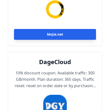
MoJie.net
DageCloud
10% discount coupon. Available traffic: 300
GB/month. Plan duration: 365 days. Traffic
reset: reset on order date or by purchasing
traffic package. Maximum achievable
bandwidth: 1000 Mbps. Node protocol:
Trojan.