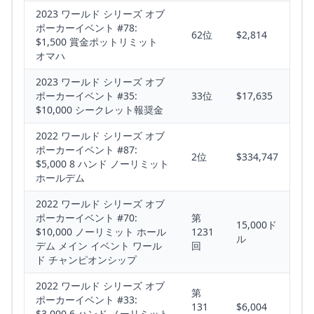
2023 ワールド シリーズ オブ
ポーカーイベント #78:
62位
$2,814
$1,500 賞金ポットリミット
オマハ
2023 ワールド シリーズ オブ
ポーカーイベント #35:
33位
$17,635
$10,000 シークレット報奨金
2022 ワールド シリーズ オブ
ポーカーイベント #87:
2位
$334,747
$5,000 8 ハンド ノーリミット
ホールデム
2022 ワールド シリーズ オブ
ポーカーイベント #70:
第
15,000ド
$10,000 ノーリミット ホール
1231
ル
デム メイン イベント ワール
回
ド チャンピオンシップ
2022 ワールド シリーズ オブ
第
ポーカーイベント #33:
131
$6,004
$3,000 6 ハンド ノーリミット