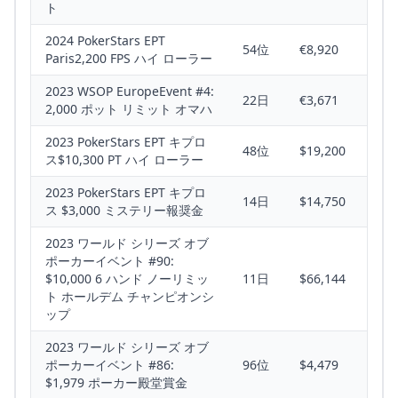
ト
2024 PokerStars EPT
54位
€8,920
Paris2,200 FPS ハイ ローラー
2023 WSOP EuropeEvent #4:
22日
€3,671
2,000 ポット リミット オマハ
2023 PokerStars EPT キプロ
48位
$19,200
ス$10,300 PT ハイ ローラー
2023 PokerStars EPT キプロ
14日
$14,750
ス $3,000 ミステリー報奨金
2023 ワールド シリーズ オブ
ポーカーイベント #90:
$10,000 6 ハンド ノーリミッ
11日
$66,144
ト ホールデム チャンピオンシ
ップ
2023 ワールド シリーズ オブ
ポーカーイベント #86:
96位
$4,479
$1,979 ポーカー殿堂賞金