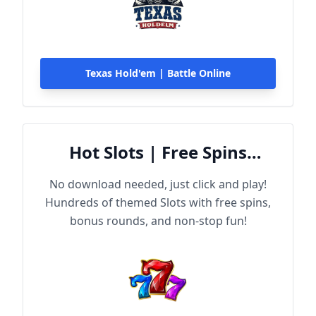
Texas Hold'em | Battle Online
Hot Slots | Free Spins
Online
No download needed, just click and play!
Hundreds of themed Slots with free spins,
bonus rounds, and non-stop fun!