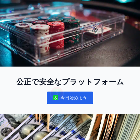
公正で安全なプラットフォーム
今日始めよう
Notifications