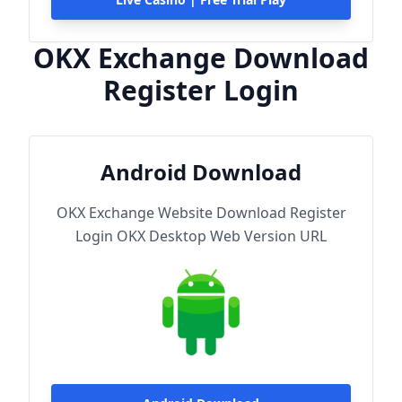
OKX Exchange Download
Register Login
Android Download
OKX Exchange Website Download Register
Login OKX Desktop Web Version URL