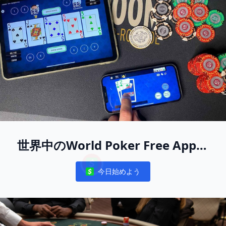
世界中のWorld Poker Free Appラ
イブイベントに参加するチャンス
今日始めよう
を掴もう
Notifications