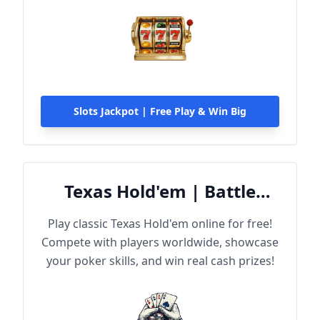
Slots Jackpot | Free Play & Win Big
Texas Hold'em | Battle
Online
Play classic Texas Hold'em online for free!
Compete with players worldwide, showcase
your poker skills, and win real cash prizes!