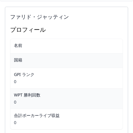
ファリド・ジャッティン
プロフィール
名前
国籍
GPI ランク
0
WPT 勝利回数
0
合計ポーカーライブ収益
0