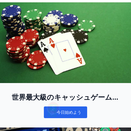
世界最大級のキャッシュゲームプ
レイヤーのレクリエーションプー
今日始めよう
ルに参加しよう
Notifications