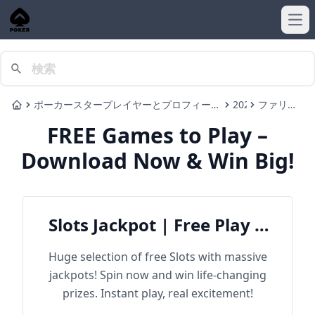
Ope
ポーカースタープレイヤーとプロフィー
202312
ファリ
Home
ル、グローバルポーカーインデックス、お
ド・ジャ
FREE Games to Play –
よびWPT勝利回数
ッティン
Download Now & Win Big!
Slots Jackpot | Free Play &
Win Big
Huge selection of free Slots with massive
jackpots! Spin now and win life-changing
prizes. Instant play, real excitement!