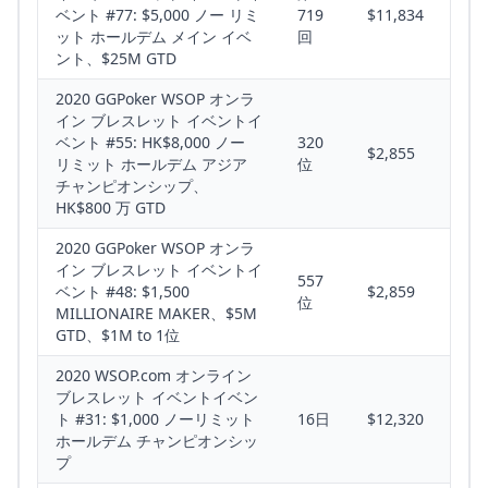
ベント #77: $5,000 ノー リミ
719
$11,834
ット ホールデム メイン イベ
回
ント、$25M GTD
2020 GGPoker WSOP オンラ
イン ブレスレット イベントイ
ベント #55: HK$8,000 ノー
320
$2,855
リミット ホールデム アジア
位
チャンピオンシップ、
HK$800 万 GTD
2020 GGPoker WSOP オンラ
イン ブレスレット イベントイ
557
ベント #48: $1,500
$2,859
位
MILLIONAIRE MAKER、$5M
GTD、$1M to 1位
2020 WSOP.com オンライン
ブレスレット イベントイベン
ト #31: $1,000 ノーリミット
16日
$12,320
ホールデム チャンピオンシッ
プ