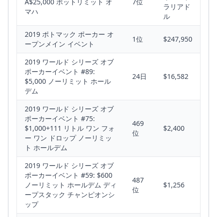
A$25,000 ポットリミット オ
7位
ラリアド
マハ
ル
2019 ポトマック ポーカー オ
1位
$247,950
ープンメイン イベント
2019 ワールド シリーズ オブ
ポーカーイベント #89:
24日
$16,582
$5,000 ノーリミット ホール
デム
2019 ワールド シリーズ オブ
ポーカーイベント #75:
469
$1,000+111 リトル ワン フォ
$2,400
位
ー ワン ドロップ ノーリミッ
ト ホールデム
2019 ワールド シリーズ オブ
ポーカーイベント #59: $600
487
ノーリミット ホールデム ディ
$1,256
位
ープスタック チャンピオンシ
ップ