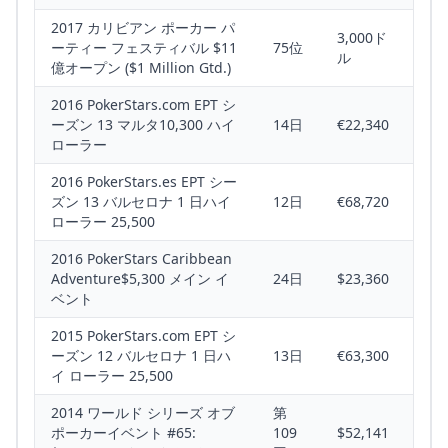
2017 カリビアン ポーカー パ
3,000ド
ーティー フェスティバル $11
75位
ル
億オープン ($1 Million Gtd.)
2016 PokerStars.com EPT シ
ーズン 13 マルタ10,300 ハイ
14日
€22,340
ローラー
2016 PokerStars.es EPT シー
ズン 13 バルセロナ 1 日ハイ
12日
€68,720
ローラー 25,500
2016 PokerStars Caribbean
Adventure$5,300 メイン イ
24日
$23,360
ベント
2015 PokerStars.com EPT シ
ーズン 12 バルセロナ 1 日ハ
13日
€63,300
イ ローラー 25,500
2014 ワールド シリーズ オブ
第
ポーカーイベント #65:
109
$52,141