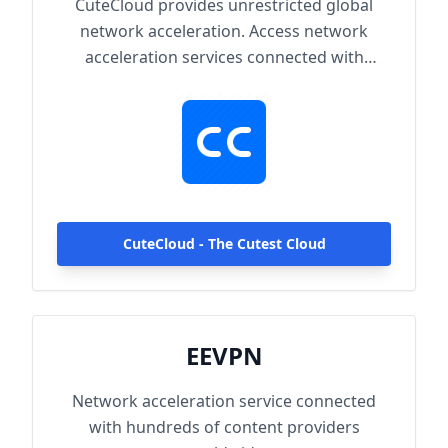
CuteCloud provides unrestricted global
network acceleration. Access network
acceleration services connected with
hundreds of content providers worldwide.
With up to 2000Mbps single-line access
capacity and 1000+ high-speed servers
globally, enjoy fast and stable connections
anytime, anywhere.
CuteCloud - The Cutest Cloud
EEVPN
Network acceleration service connected
with hundreds of content providers