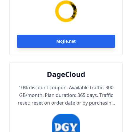
MoJie.net
DageCloud
10% discount coupon. Available traffic: 300
GB/month. Plan duration: 365 days. Traffic
reset: reset on order date or by purchasing
traffic package. Maximum achievable
bandwidth: 1000 Mbps. Node protocol:
Trojan.