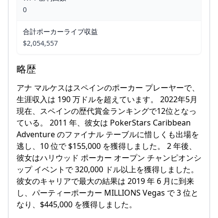
0
合計ポーカーライブ収益
$2,054,557
略歴
アナ マルケスはスペインのポーカー プレーヤーで、
生涯収入は 190 万ドルを超えています。 2022年5月
現在、スペインの歴代賞金ランキングで12位となっ
ている。 2011 年、彼女は PokerStars Caribbean
Adventure のファイナル テーブルに惜しくも出場を
逃し、10 位で $155,000 を獲得しました。 2 年後、
彼女はハリウッド ポーカー オープン チャンピオンシ
ップ イベントで 320,000 ドル以上を獲得しました。
彼女のキャリアで最大の結果は 2019 年 6 月に到来
し、パーティーポーカー MILLIONS Vegas で 3 位と
なり、$445,000 を獲得しました。