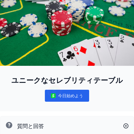
ユニークなセレブリティテーブル
今日始めよう
Notifications
質問と回答