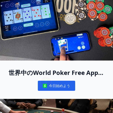
世界中のWorld Poker Free Appラ
イブイベントに参加するチャンス
今日始めよう
を掴もう
Notifications