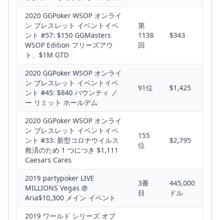
2020 GGPoker WSOP オンライ
ン ブレスレット イベントイベ
第
ント #57: $150 GGMasters
1138
$343
WSOP Edition フリーズアウ
回
ト、$1M GTD
2020 GGPoker WSOP オンライ
ン ブレスレット イベントイベ
91位
$1,425
ント #45: $840 バウンティ ノ
ー リミット ホールデム
2020 GGPoker WSOP オンライ
ン ブレスレット イベントイベ
155
ント #33: 新型コロナウイルス
$2,795
位
救済のため 1 つにつき $1,111
Caesars Cares
2019 partypoker LIVE
3番
445,000
MILLIONS Vegas @
目
ドル
Aria$10,300 メイン イベント
2019 ワールド シリーズ オブ