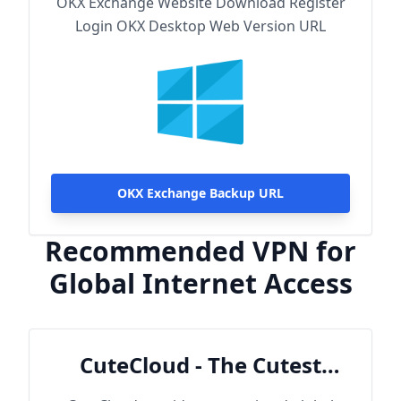
OKX Exchange Website Download Register
Login OKX Desktop Web Version URL
OKX Exchange Backup URL
Recommended VPN for
Global Internet Access
CuteCloud - The Cutest
Cloud