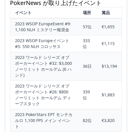
PokerNews が取り上げたイベント
イベント
場所
賞品
2023 WSOP EuropeEvent #9:
57位
€1,655
1,100 NLH ミステリー報奨金
2023 WSOP Europeイベント
333
€1,115
#5: 550 NLH コロッサス
位
2023 ワールド シリーズ オブ
ポーカーイベント #32: $3,000
36日
$13,194
ノーリミット ホールデム (6 ハ
ンド)
2023 ワールド シリーズ オブ
ポーカーイベント #26: $800
339
$1,883
ノーリミット ホールデム ディ
位
ープスタック
2023 PokerStars EPT モンテカ
ルロ 1,100 FPS メイン イベン
82位
€3,820
ト