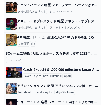
ジェン・ハーマン 略歴 ジェニファー・ハーマンはアメリカのポーカープレイヤーです。彼女はそのキャリアを通じて、ワールド シリーズ オブ ポーカー ブレスレットを 2 つ獲得しました。 2 人の子供の母親であるハーマンは、2015 年にポーカーの殿堂入りを果たしました。
女性の歴代お金リスト
ジェン・ハーマン
アネット・オブレスタッド 略歴 アネット・オブレスタドはノルウェー人の元プロ ポーカー プレーヤーです。 2007 年、彼女はわずか 18 歳でワールド シリーズ オブ ポーカー ヨーロッパ (WSOPE) のメイン イベントで 1,000,000 を獲得しました。 彼女はキャリアを通じて390万ドル以上のキャリア収入を積み上げており、ノルウェーの歴代賞金ランキングでフェリックス・スティーブンセンに次いで2位に入るほどの数字だ。
女性の歴代お金リスト
アネット・オブレスタッド
ikB 略歴 J J Liu は、生涯収入が 350 万ドルを超えるポーカー プレイヤーです。彼女は台湾の歴代賞金ランキングでジェームス・チェンとピート・チェンに次いで3位となっている。 2012 年に、彼女はウィメン イン ポーカーの殿堂入りを果たしました。 彼女はそのキャリアの中で、Borgata Fall Poker Open や APPT マカオなど、いくつかのトーナメントで優勝してきました。 Liu のキャリアで最も高額な賞金を獲得したのは 2007 年で、WPT Bay 101 Shooting Star Championship で 2 位となり、60 万ドルを獲得しました。 2021年、彼女はWSOPレディースチャンピオンシップのファイナルテーブルに進出し、26,458ドルで5位となった。
人気選手
IkB
BCゲームに登録！初回入金ボーナスも解説します 2022年、満を持して日本語にも対応したBCゲーム。 この記事ではBCゲームの特徴や登録方法、そして気になる初回入金ボーナス・入金不要ボーナスについても解説していきます。
BCゲームに
Kazuki Ikeuchi $1,000,000 milestone Japan All Time Money List 15th All Time Money List Current Rank 2,094th All Time Money List Best Rank 1,579th Global Poker Index Ranking 28,091st Popularity Ranking 1,300th
Poker Players
Kazuki Ikeuchi
Japan
アリン・シュルマン 略歴 アリン シュルマンは、カリフォルニア出身のアメリカのポーカー プレーヤーであり、ワールド シリーズ オブ ポーカー (WSOP) ブレスレットの優勝者であり、ライブ トーナメントで 160 万ドル以上の収益を上げています。
Female All Time Money List
Allyn Shulman
ジョニー・モス 略歴 ジョニー・モスはアメリカのギャンブラー兼ポーカープレイヤーでした。彼のニックネームは「ポーカーの偉大な老人」でした。 キャリアの中で、彼は 3 つの WSOP メイン イベント (1970、1971、1974) を含む 9 つのワールド シリーズ オブ ポーカー (WSOP) ブレスレットを獲得しました。これに匹敵する偉業は、Stu Ungar (1980、1981、1997) だけです。