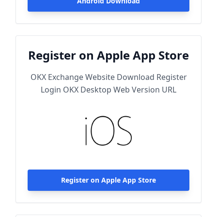
Android Download
Register on Apple App Store
OKX Exchange Website Download Register
Login OKX Desktop Web Version URL
Register on Apple App Store