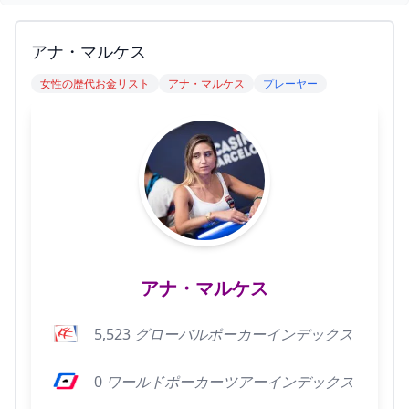
アナ・マルケス
女性の歴代お金リスト
アナ・マルケス
プレーヤー
アナ・マルケス
5,523
グローバルポーカーインデックス
0
ワールドポーカーツアーインデックス