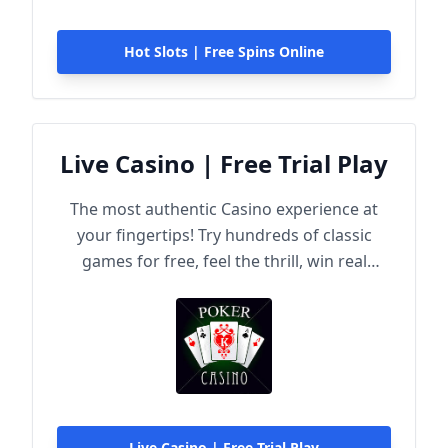
Hot Slots | Free Spins Online
Live Casino | Free Trial Play
The most authentic Casino experience at
your fingertips! Try hundreds of classic
games for free, feel the thrill, win real
rewards!
Live Casino | Free Trial Play