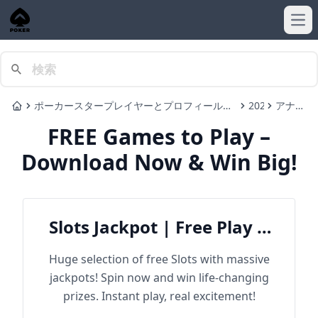
Ope
ポーカースタープレイヤーとプロフィール、
202312
アナ・
Home
グローバルポーカーインデックス、および
マルケ
FREE Games to Play –
WPT勝利回数
ス
Download Now & Win Big!
Slots Jackpot | Free Play &
Win Big
Huge selection of free Slots with massive
jackpots! Spin now and win life-changing
prizes. Instant play, real excitement!