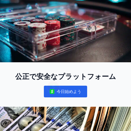
公正で安全なプラットフォーム
今日始めよう
Notifications