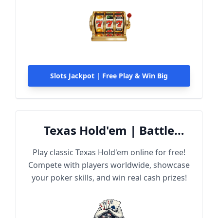
Slots Jackpot | Free Play & Win Big
Texas Hold'em | Battle
Online
Play classic Texas Hold'em online for free!
Compete with players worldwide, showcase
your poker skills, and win real cash prizes!