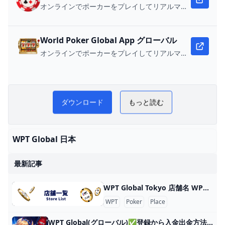
オンラインでポーカーをプレイしてリアルマネーを獲得しよう。
World Poker Global App グローバル
オンラインでポーカーをプレイしてリアルマネーを獲得しよう。
W
WPTアプリケーションをすぐ
ダウンロード
もっと読む
にダウンロードして再生しま
しょう。最新のWPTアプリケ
WPT Global 日本
ーションを簡単に入手でき、
楽しい再生体験をお届けしま
最新記事
す。
WPT Global Tokyo 店舗名 WPT Global Tokyo 店舗名 北海道 店舗名 住所 HOTARU by the FINCH 北海道札幌市 中央区南4条西2丁目RECOLTE SAPPORO 1F GOLDEN BANANA 北海道札幌市中央区南6条西６丁目7-1 第6旭観光ビル5階 KINGSMAN 北海道札幌市中央区南4条西5丁目4 シャンゼリゼビル5F 東北地方 店舗名 住所 Poker Bar BLUFF 岩手県盛岡市大通2丁目3-3 スギエビル 6F 9High仙台 宮城県仙台市青葉区花京院１丁目４-47ALLELL花京院 5F DEER GOLD 宮城県仙台市青葉区国分町２丁目１５−１６ DAISY BUILDING 7階 BACKDOOR仙台 宮城県仙台市青葉区国分町２丁目１−１２ 瀬戸勝ビル 1C まめでらかじの 秋田県秋田市大町６丁目２−２ Poker Bar BLUFF 岩手県盛岡市大通２丁目３−３ スギエビル ６F Ace&King FUKUSHIMA 福島県福島市栄町１２−１２ サモン館 2F The Brilliant Space L,O,L 山形県山形市旅篭町２丁目２−２６ 庄司ビル 1階 関東地方 以下は、東京都内のポーカールームの店舗名と住所の一覧です。
WPT
Poker
Place
WPT Global(グローバル)✅登録から入金出金方法まで徹底解説 😄 WPT Global(WPTグローバル)は世界三大ポーカー大会WPT(ワールドポーカーツアー)の公式アプリとして2021年に設立しました。世界中で今最も注目を集めている最新のNo1オンラインポーカー おすすめアプリです。