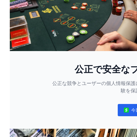
公正で安全な
公正な競争とユーザーの個人情報保護
験を保
今
Notifi