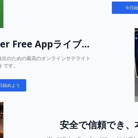
今日
Notificati
er Free Appライブイ
るチャンスを掴もう
ーナメント進出のための最高のオンラインサテライト
トです。
日始めよう
cations
安全で信頼でき、