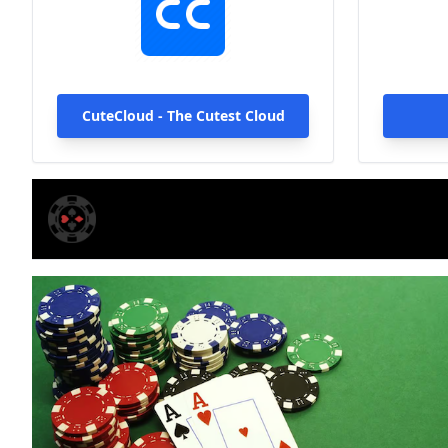
worldwide. With up to 2000Mbps
single-line access capacity and
1000+ high-speed servers
globally, enjoy fast and stable
connections anytime, anywhere.
CuteCloud - The Cutest Cloud