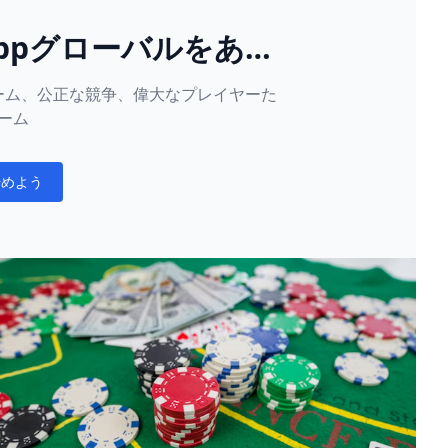
ee Appグローバルをあな
ンポーカーホームに
ーム、公正な競争、偉大なプレイヤーた
よう
ーム
始めよう
ons