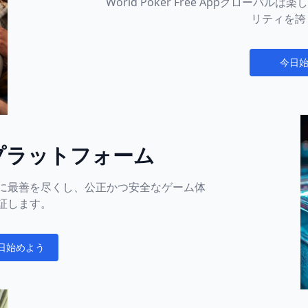
World Poker Free Appグロー
リティを誇
今日
Notificati
プラットフォーム
に最善を尽くし、公正かつ安全なゲーム体
証します。
日始めよう
cations