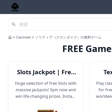
Casinoes
ソリティア（クロンダイク）の無料ゲーム
Home
FREE Games
Slots Jackpot | Free
Te
Play & Win Big
B
Huge selection of free Slots with
Play cla
massive jackpots! Spin now and
for fre
win life-changing prizes. Instant
worldwi
play, real excitement!
skills,