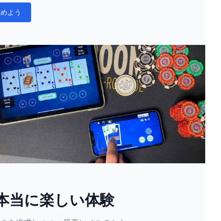
始めよう
ons
本当に楽しい体験