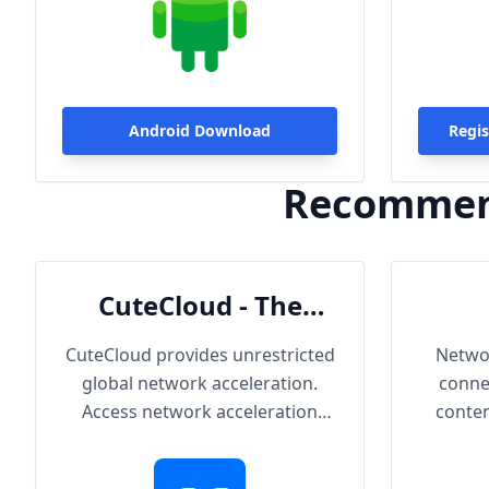
Android Download
Regis
Recommend
CuteCloud - The
Cutest Cloud
CuteCloud provides unrestricted
Networ
global network acceleration.
conne
Access network acceleration
conten
services connected with
hundreds of content providers