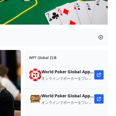
WPT Global 日本
World Poker Global App グローバル
オンラインでポーカーをプレイしてリアルマネーを獲得しよう。
World Poker Global App グローバル
オンラインでポーカーをプレイしてリアルマネーを獲得しよう。