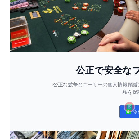
公正で安全な
公正な競争とユーザーの個人情報保護
験を保
今
Notifi