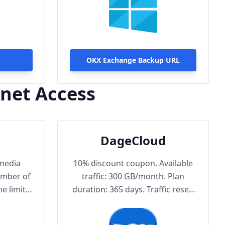
OKX Exchange Backup URL
net Access
DageCloud
media
10% discount coupon. Available
umber of
traffic: 300 GB/month. Plan
e limit.
duration: 365 days. Traffic reset:
mit.
reset on order date or by
purchasing traffic package.