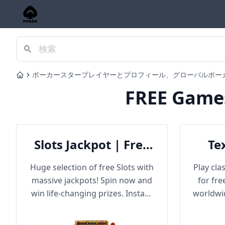
ポーカースタープレイヤーとプロフィール、グローバルポー
Home
FREE Games
Slots Jackpot | Free
Te
Play & Win Big
B
Huge selection of free Slots with
Play cla
massive jackpots! Spin now and
for fre
win life-changing prizes. Instant
worldwi
play, real excitement!
skills,