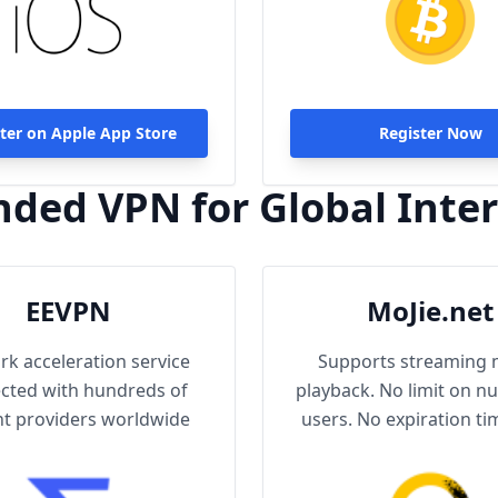
ter on Apple App Store
Register Now
ed VPN for Global Inter
EEVPN
MoJie.net
k acceleration service
Supports streaming 
cted with hundreds of
playback. No limit on n
t providers worldwide
users. No expiration tim
No network speed li