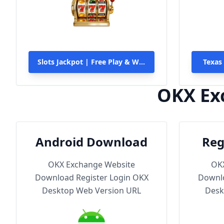
Slots Jackpot | Free Play & Win
Texas
Big
OKX Ex
Android Download
Reg
OKX Exchange Website
OK
Download Register Login OKX
Downlo
Desktop Web Version URL
Desk